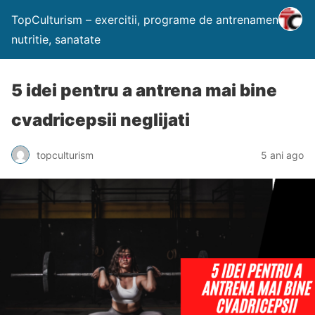
TopCulturism – exercitii, programe de antrenament,
nutritie, sanatate
5 idei pentru a antrena mai bine
cvadricepsii neglijati
topculturism
5 ani ago