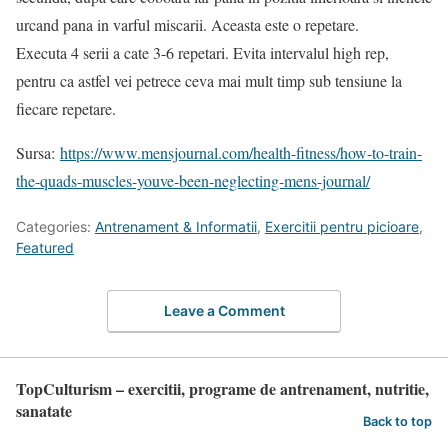
urcand pana in varful miscarii. Aceasta este o repetare.
Executa 4 serii a cate 3-6 repetari. Evita intervalul high rep,
pentru ca astfel vei petrece ceva mai mult timp sub tensiune la
fiecare repetare.
Sursa:
https://www.mensjournal.com/health-fitness/how-to-train-
the-quads-muscles-youve-been-neglecting-mens-journal/
Categories:
Antrenament & Informatii
,
Exercitii pentru picioare
,
Featured
Leave a Comment
TopCulturism – exercitii, programe de antrenament, nutritie,
sanatate
Back to top