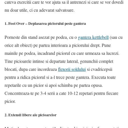
cateva exercitii care te vor ajuta sa il antrenezi si care se vor dovedi
nu doar utile, ci cu adevarat salvatoare.
1. Foot Over – Deplasarea piciorului peste gantera
Porneste din stand asezat pe podea, cu o
gantera kettlebell
(sau cu
orice alt obiect) pe partea interioara a piciorului drept. Pune
mainile pe podea, incadrand piciorul cu care urmeaza sa lucrezi.
Tine picioarele intinse si departate lateral, genunchii complet
blocati, dupa care incordeaza
flexorii soldului
si cvadricepsii
pentru a ridica piciorul si a-l trece peste gantera. Executa toate
repetarile cu un picior si apoi schimba pe partea opusa.
Concentreaza-te pe 3-4 serii a cate 10-12 repetari pentru fiecare
picior.
2. Extensii libere ale picioarelor