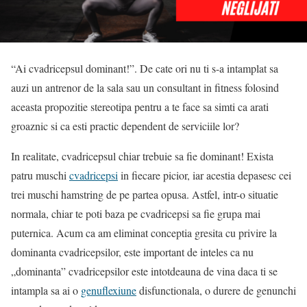
“Ai cvadricepsul dominant!”. De cate ori nu ti s-a intamplat sa
auzi un antrenor de la sala sau un consultant in fitness folosind
aceasta propozitie stereotipa pentru a te face sa simti ca arati
groaznic si ca esti practic dependent de serviciile lor?
In realitate, cvadricepsul chiar trebuie sa fie dominant! Exista
patru muschi
cvadricepsi
in fiecare picior, iar acestia depasesc cei
trei muschi hamstring de pe partea opusa. Astfel, intr-o situatie
normala, chiar te poti baza pe cvadricepsi sa fie grupa mai
puternica. Acum ca am eliminat conceptia gresita cu privire la
dominanta cvadricepsilor, este important de inteles ca nu
„dominanta” cvadricepsilor este intotdeauna de vina daca ti se
intampla sa ai o
genuflexiune
disfunctionala, o durere de genunchi