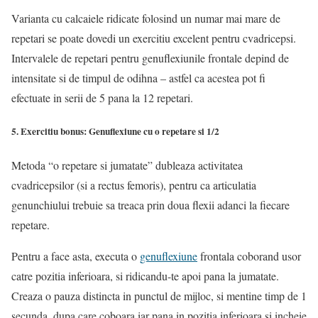
Varianta cu calcaiele ridicate folosind un numar mai mare de
repetari se poate dovedi un exercitiu excelent pentru cvadricepsi.
Intervalele de repetari pentru genuflexiunile frontale depind de
intensitate si de timpul de odihna – astfel ca acestea pot fi
efectuate in serii de 5 pana la 12 repetari.
5. Exercitiu bonus: Genuflexiune cu o repetare si 1/2
Metoda “o repetare si jumatate” dubleaza activitatea
cvadricepsilor (si a rectus femoris), pentru ca articulatia
genunchiului trebuie sa treaca prin doua flexii adanci la fiecare
repetare.
Pentru a face asta, executa o
genuflexiune
frontala coborand usor
catre pozitia inferioara, si ridicandu-te apoi pana la jumatate.
Creaza o pauza distincta in punctul de mijloc, si mentine timp de 1
secunda, dupa care coboara iar pana in pozitia inferioara si incheie