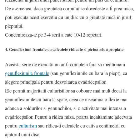
De asemenea, daca greutatea corpului se dovedeste a fi prea mica,
poti executa acest exercitiu cu un disc cu o greutate mica in jurul
pieptului.
Concentreaza-te pe 3-4 serii a cate 10-12 repetari.
4. Genuflexiuni frontale cu calcaiele ridicate si picioarele apropiate
Aceasta serie de exercitii nu ar fi completa fara sa mentionam
genuflexiunile frontale
(sau genuflexiunile cu bara la piept), ca
alegere principala pentru dezvoltarea cvadricepsilor.
Ele permit majoritatii culturistilor sa coboare mai mult decat la
genunflexiunile cu bara la spate, ceea ce inseamna o flexie mai
adanca a soldurilor si genunchilor, si o activitate mai intensa a
cvadricepsilor. Pentru a ridica miza, poarta incaltaminte adecvata
pentru
culturism
sau ridica-ti calcaiele cu cativa centimetri, cu
ajutorul unui disc.