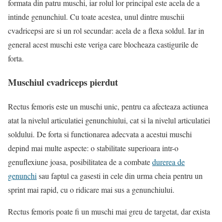
formata din patru muschi, iar rolul lor principal este acela de a
intinde genunchiul. Cu toate acestea, unul dintre muschii
cvadricepsi are si un rol secundar: acela de a flexa soldul. Iar in
general acest muschi este veriga care blocheaza castigurile de
forta.
Muschiul cvadriceps pierdut
Rectus femoris este un muschi unic, pentru ca afecteaza actiunea
atat la nivelul articulatiei genunchiului, cat si la nivelul articulatiei
soldului. De forta si functionarea adecvata a acestui muschi
depind mai multe aspecte: o stabilitate superioara intr-o
genuflexiune joasa, posibilitatea de a combate
durerea de
genunchi
sau faptul ca gasesti in cele din urma cheia pentru un
sprint mai rapid, cu o ridicare mai sus a genunchiului.
Rectus femoris poate fi un muschi mai greu de targetat, dar exista