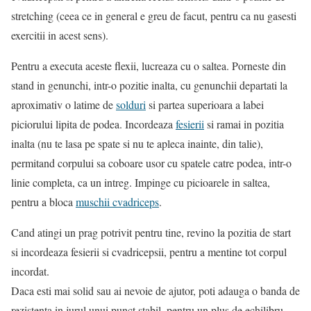
stretching (ceea ce in general e greu de facut, pentru ca nu gasesti
exercitii in acest sens).
Pentru a executa aceste flexii, lucreaza cu o saltea. Porneste din
stand in genunchi, intr-o pozitie inalta, cu genunchii departati la
aproximativ o latime de
solduri
si partea superioara a labei
piciorului lipita de podea. Incordeaza
fesierii
si ramai in pozitia
inalta (nu te lasa pe spate si nu te apleca inainte, din talie),
permitand corpului sa coboare usor cu spatele catre podea, intr-o
linie completa, ca un intreg. Impinge cu picioarele in saltea,
pentru a bloca
muschii cvadriceps
.
Cand atingi un prag potrivit pentru tine, revino la pozitia de start
si incordeaza fesierii si cvadricepsii, pentru a mentine tot corpul
incordat.
Daca esti mai solid sau ai nevoie de ajutor, poti adauga o banda de
rezistenta in jurul unui punct stabil, pentru un plus de echilibru.