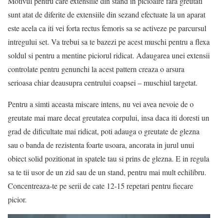
Motivul pentru care extensiile din stand in picioaire fara greutati
sunt atat de diferite de extensiile din sezand efectuate la un aparat
este acela ca iti vei forta rectus femoris sa se activeze pe parcursul
intregului set. Va trebui sa te bazezi pe acest muschi pentru a flexa
soldul si pentru a mentine piciorul ridicat. Adaugarea unei extensii
controlate pentru genunchi la acest pattern creaza o arsura
serioasa chiar deausupra centrului coapsei – muschiul targetat.
Pentru a simti aceasta miscare intens, nu vei avea nevoie de o
greutate mai mare decat greutatea corpului, insa daca iti doresti un
grad de dificultate mai ridicat, poti adauga o greutate de glezna
sau o banda de rezistenta foarte usoara, ancorata in jurul unui
obiect solid pozitionat in spatele tau si prins de glezna. E in regula
sa te tii usor de un zid sau de un stand, pentru mai mult echilibru.
Concentreaza-te pe serii de cate 12-15 repetari pentru fiecare
picior.