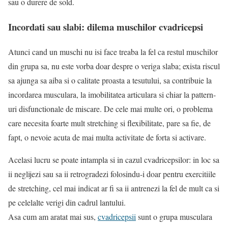
sau o durere de sold.
Incordati sau slabi: dilema muschilor cvadricepsi
Atunci cand un muschi nu isi face treaba la fel ca restul muschilor
din grupa sa, nu este vorba doar despre o veriga slaba; exista riscul
sa ajunga sa aiba si o calitate proasta a tesutului, sa contribuie la
incordarea musculara, la imobilitatea articulara si chiar la pattern-
uri disfunctionale de miscare. De cele mai multe ori, o problema
care necesita foarte mult stretching si flexibilitate, pare sa fie, de
fapt, o nevoie acuta de mai multa activitate de forta si activare.
Acelasi lucru se poate intampla si in cazul cvadricepsilor: in loc sa
ii neglijezi sau sa ii retrogradezi folosindu-i doar pentru exercitiile
de stretching, cel mai indicat ar fi sa ii antrenezi la fel de mult ca si
pe celelalte verigi din cadrul lantului.
Asa cum am aratat mai sus,
cvadricepsii
sunt o grupa musculara