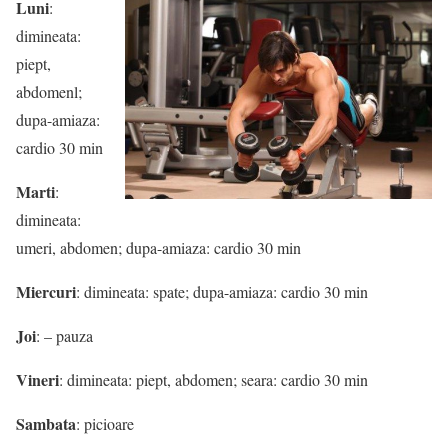
Luni
:
dimineata:
piept,
abdomenl;
dupa-amiaza:
cardio 30 min
Marti
:
dimineata:
umeri, abdomen; dupa-amiaza: cardio 30 min
Miercuri
: dimineata: spate; dupa-amiaza: cardio 30 min
Joi
: – pauza
Vineri
: dimineata: piept, abdomen; seara: cardio 30 min
Sambata
: picioare