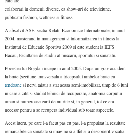
care are
colaborari in domenii diverse, ca show-uri de televiziune,
publicatii fashion, wellness si fitness.
A absolvit ASE, sectia Relatii Economice Internationale, in anul
2004, masterand in management si informatizarea in fitness la
Institutul de Educatie Sportiva 2009 si este student la IEFS
Bacau, Facultatea de studiu al miscarii, sportului si sanatatii.
Povestea lui Bogdan incepe in anul 2005. Dupa un grav accident
la brate (sectiune transversala a tricepsului ambelor brate cu
tendoane
si nervi taiati) a stat acasa semi-imobilizat, timp de 6 luni
in care a citit si studiat tehnici de recuperare, anatomia corpului
uman si numeroase carti de nutritie si, in general, tot ce era
necesar pentru a se recupera individual sub toate aspectele.
Acest lucru, pe care l-a facut pas cu pas, l-a propulsat la rezultate
remarcabile ca sanatate si imagine si altfel si-a descoperit vocatia