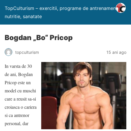
TopCulturism – exercitii, programe de antrenament,
nutritie, sanatate
Bogdan „Bo“ Pricop
topculturism
15 ani ago
In varsta de 30
de ani, Bogdan
Pricop este un
model cu muschi
care a reusit sa-si
croiasca o cariera
si ca antrenor
personal, dar