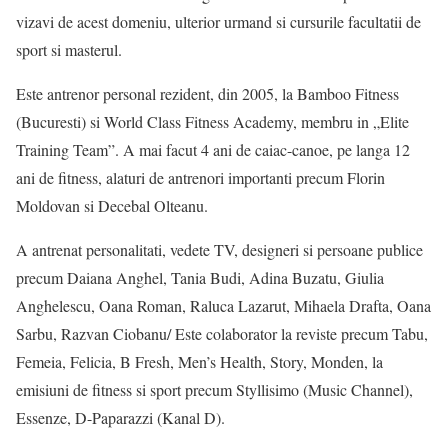
vizavi de acest domeniu, ulterior urmand si cursurile facultatii de
sport si masterul.
Este antrenor personal rezident, din 2005, la Bamboo Fitness
(Bucuresti) si World Class Fitness Academy, membru in „Elite
Training Team”. A mai facut 4 ani de caiac-canoe, pe langa 12
ani de fitness, alaturi de antrenori importanti precum Florin
Moldovan si Decebal Olteanu.
A antrenat personalitati, vedete TV, designeri si persoane publice
precum Daiana Anghel, Tania Budi, Adina Buzatu, Giulia
Anghelescu, Oana Roman, Raluca Lazarut, Mihaela Drafta, Oana
Sarbu, Razvan Ciobanu/ Este colaborator la reviste precum Tabu,
Femeia, Felicia, B Fresh, Men’s Health, Story, Monden, la
emisiuni de fitness si sport precum Styllisimo (Music Channel),
Essenze, D-Paparazzi (Kanal D).