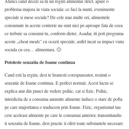
Atunci cand decizi sa tii un regim alimentar strict, apare o
problema majora in viata sociala: ce faci la nunti, evenimente
speciale si mese sociale? De cele mai multe ori, alimentele
consumate in aceste contexte nu sunt nici pe-aproape fata de ceea
ce trebuie sa consumi tu, conform dietei. Asadar, iti poti programa
aceste „cheat meals” cu ocazii speciale, astfel incat sa impaci viata
sociala cu cea… alimentara. 🙂
Potoleste senzatia de foame continua
Cand esti la regim, desi te hranesti corespunzator, resimti o
senzatie de foame continua. E perfect normal. Acest lucru se
explica atat din punct de vedere psihic, cat si fizic. Psihic,
interdictia de a consuma anumite alimente induce o stare de pofta
pe care majoritatea o traducem prin foame. Fizic, organismul tau
cere aceleasi alimente pe care le consumai anterior, transmitandu-
ti senzatia de foame, desi practic ii oferi toate substantele necesare