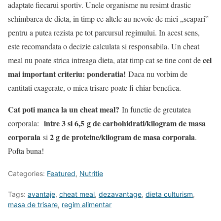
adaptate fiecarui sportiv. Unele organisme nu resimt drastic
schimbarea de dieta, in timp ce altele au nevoie de mici „scapari”
pentru a putea rezista pe tot parcursul regimului. In acest sens,
este recomandata o decizie calculata si responsabila. Un cheat
cel
meal nu poate strica intreaga dieta, atat timp cat se tine cont de
mai important criteriu: ponderatia!
Daca nu vorbim de
cantitati exagerate, o mica trisare poate fi chiar benefica.
Cat poti manca la un cheat meal?
In functie de greutatea
intre 3 si 6,5
g de carbohidrati/kilogram de masa
corporala:
corporala
2 g de proteine/kilogram de masa corporala
si
.
Pofta buna!
Categories:
Featured
,
Nutritie
Tags:
avantaje
,
cheat meal
,
dezavantage
,
dieta culturism
,
masa de trisare
,
regim alimentar