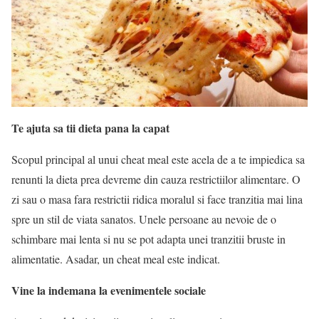
Te ajuta sa tii dieta pana la capat
Scopul principal al unui cheat meal este acela de a te impiedica sa
renunti la dieta prea devreme din cauza restrictiilor alimentare. O
zi sau o masa fara restrictii ridica moralul si face tranzitia mai lina
spre un stil de viata sanatos. Unele persoane au nevoie de o
schimbare mai lenta si nu se pot adapta unei tranzitii bruste in
alimentatie. Asadar, un cheat meal este indicat.
Vine la indemana la evenimentele sociale