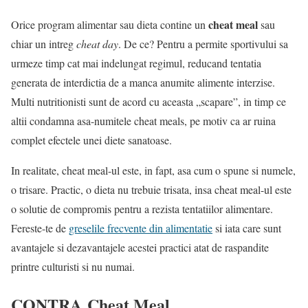
cheat meal
Orice program alimentar sau dieta contine un
sau
chiar un intreg
cheat day
. De ce? Pentru a permite sportivului sa
urmeze timp cat mai indelungat regimul, reducand tentatia
generata de interdictia de a manca anumite alimente interzise.
Multi nutritionisti sunt de acord cu aceasta „scapare”, in timp ce
altii condamna asa-numitele cheat meals, pe motiv ca ar ruina
complet efectele unei diete sanatoase.
In realitate, cheat meal-ul este, in fapt, asa cum o spune si numele,
o trisare. Practic, o dieta nu trebuie trisata, insa cheat meal-ul este
o solutie de compromis pentru a rezista tentatiilor alimentare.
Fereste-te de
greselile frecvente din alimentatie
si iata care sunt
avantajele si dezavantajele acestei practici atat de raspandite
printre culturisti si nu numai.
CONTRA Cheat Meal