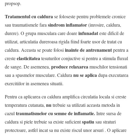
propsop.
Tratamentul cu caldura
se foloseste pentru problemele cronice
sindrom inflamator
sau traumatismele fara
(inrosire, caldura,
infunadat
durere). O grupa musculara care doare
este dificil de
utilizat, articulatia dureroasa rigida fiind foarte usor de tratat cu
inainte de antrenament
caldura. Aceasta se poate folosi
pentru a
elasticitatea
creste
tesuturilor conjuctive si pentru a stimula fluxul
produce relaxarea
de sange. De asemenea,
muschilor tensionati
nu se aplica
sau a spasmelor musculare. Caldura
dupa executarea
exercitiilor in asemenea situatii.
Pentru ca aplicarea cu caldura amplifica circulatia locala si creste
nu
temperatura cutanata,
trebuie sa utilizati aceasta metoda in
traumatismelor cu semne de inflamatie.
cazul
Intre sursa de
spatiu
caldura si piele trebuie sa existe suficient
sau straturi
protectoare, astfel incat sa nu existe riscul unor arsuri . O aplicare