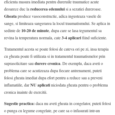
eficienta masura imediata pentru dureruile traumatice acute
reducerea edemului
deoarece duc la
si a sezatiei dureroase.
Gheata
produce vasoconstructie, adica ingusteaza vasele de
sange, si limiteaza sangerarea la locul traumatismului. Se aplica in
10-20 de minute
sedinte de
, dupa care se lasa tegumentul sa
3-4 aplicari
revina la temperatura normala, cate
fiind suficiente.
Tratamentul acesta se poate folosi de cateva ori pe zi, insa terapia
cu gheata poate fi utilizata si in tratamentul traumatismelor prin
durere cronica
suprasolicitare sau
. De exemplu, daca aveti o
problema care se acutizeaza dupa fiecare antrenament, puteti
folosi gheata imediat dupa efort pentru a reduce sau a preveni
NU aplicati
inflamatiile, dar
niciodata gheata pentru o problema
cronica inainte de exercitii.
Sugestie practica:
daca nu aveti gheata in congelator, puteti folosi
o punga cu legume congelate, pe care sa o infasurati intr-un