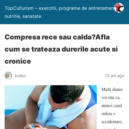
TopCulturism – exercitii, programe de antrenament,
nutritie, sanatate
Compresa rece sau calda?Afla
cum se trateaza durerile acute si
cronice
bolbo
13 ani ago
Multi dintre
voi stiu ca,
atunci cand
sufera o
accidentare,