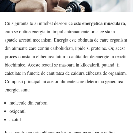
energetica musculara
Cu siguranta te-ai intrebat deseori ce este
,
cum se obtine energia in timpul antrenamentelor si ce sta in
spatele acestui mecanism. Energia este obtinuta de catre organism
din alimente care contin carbohidrati, lipide si proteine. Or, acest
proces consta in eliberarea tuturor cantitatilor de energie in reactii
biochimice. Aceste reactii se masoara in kilocalorii, putand fi
calculate in functie de cantitatea de caldura eliberata de organism.
Compusii principali ai acelor alimente care determina generarea
energiei sunt:
molecule din carbon
oxigenul
azotul
Insa, pentru ca prin eliberarea lor se genereaza foarte putina