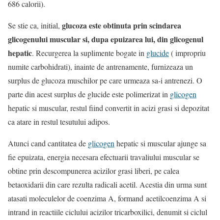
686 calorii).
glucoza este obtinuta prin scindarea
Se stie ca, initial,
glicogenului muscular si, dupa epuizarea lui, din glicogenul
hepatic
. Recurgerea la suplimente bogate in
glucide
( impropriu
numite carbohidrati), inainte de antrenamente, furnizeaza un
surplus de glucoza muschilor pe care urmeaza sa-i antrenezi. O
parte din acest surplus de glucide este polimerizat in
glicogen
hepatic si muscular, restul fiind convertit in acizi grasi si depozitat
ca atare in restul tesutului adipos.
Atunci cand cantitatea de
glicogen
hepatic si muscular ajunge sa
fie epuizata, energia necesara efectuarii travaliului muscular se
obtine prin descompunerea acizilor grasi liberi, pe calea
betaoxidarii din care rezulta radicali acetil. Acestia din urma sunt
atasati moleculelor de coenzima A, formand acetilcoenzima A si
intrand in reactiile ciclului acizilor tricarboxilici, denumit si ciclul