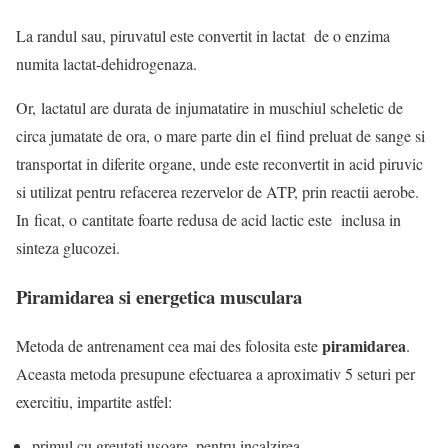
La randul sau, piruvatul este convertit in lactat de o enzima
numita lactat-dehidrogenaza.
Or, lactatul are durata de injumatatire in muschiul scheletic de
circa jumatate de ora, o mare parte din el fiind preluat de sange si
transportat in diferite organe, unde este reconvertit in acid piruvic
si utilizat pentru refacerea rezervelor de ATP, prin reactii aerobe.
In ficat, o cantitate foarte redusa de acid lactic este inclusa in
sinteza glucozei.
Piramidarea si energetica musculara
piramidarea
Metoda de antrenament cea mai des folosita este
.
Aceasta metoda presupune efectuarea a aproximativ 5 seturi per
exercitiu, impartite astfel:
primul cu greutati usoare, pentru incalzirea