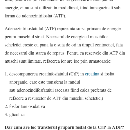
energie, ei nu sunt utilizati in mod direct, fiind inmagazinati sub
forma de adenozintrifosfat (ATP).
Adenozintrifosfatulul (ATP) reprezinta sursa primara de energie
pentru muschiul striat. Necesarul de energie al muschilor
scheletici creste cu pana la o suta de ori in timpul contractiei, fata
de necesarul din starea de repaus. Pentru ca rezervele din ATP din
muschi sunt limitate, refacerea lor are loc prin urmatoarele:
descompunerea creatinfosfatului (CrP) in
creatina
si fosfat
anorganic, care este transferat la randul
sau adenozindifosfatului (aceasta fiind calea preferata de
refacere a resurselor de ATP din muschii scheletici)
fosforilare oxidativa
glicoliza
Dar cum are loc transferul gruparii fosfat de la CrP la ADP?