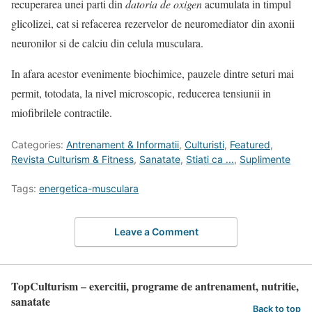
recuperarea unei parti din
datoria de oxigen
acumulata in timpul
glicolizei, cat si refacerea rezervelor de neuromediator din axonii
neuronilor si de calciu din celula musculara.
In afara acestor evenimente biochimice, pauzele dintre seturi mai
permit, totodata, la nivel microscopic, reducerea tensiunii in
miofibrilele contractile.
Categories:
Antrenament & Informatii
,
Culturisti
,
Featured
,
Revista Culturism & Fitness
,
Sanatate
,
Stiati ca ...
,
Suplimente
Tags:
energetica-musculara
Leave a Comment
TopCulturism – exercitii, programe de antrenament, nutritie,
sanatate
Back to top