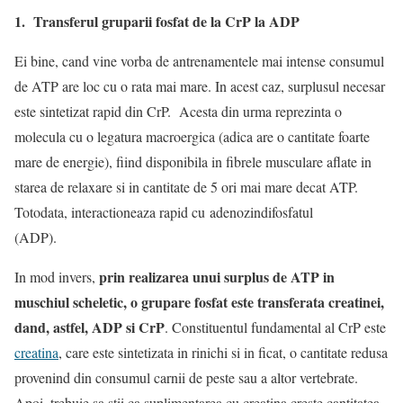
1. Transferul gruparii fosfat de la CrP la ADP
Ei bine, cand vine vorba de antrenamentele mai intense consumul
de ATP are loc cu o rata mai mare. In acest caz, surplusul necesar
este sintetizat rapid din CrP. Acesta din urma reprezinta o
molecula cu o legatura macroergica (adica are o cantitate foarte
mare de energie), fiind disponibila in fibrele musculare aflate in
starea de relaxare si in cantitate de 5 ori mai mare decat ATP.
Totodata, interactioneaza rapid cu adenozindifosfatul
(ADP).
prin realizarea unui surplus de ATP in
In mod invers,
muschiul scheletic, o grupare fosfat este transferata creatinei,
dand, astfel, ADP si CrP
. Constituentul fundamental al CrP este
creatina
, care este sintetizata in rinichi si in ficat, o cantitate redusa
provenind din consumul carnii de peste sau a altor vertebrate.
Apoi, trebuie sa stii ca suplimentarea cu creatina creste cantitatea