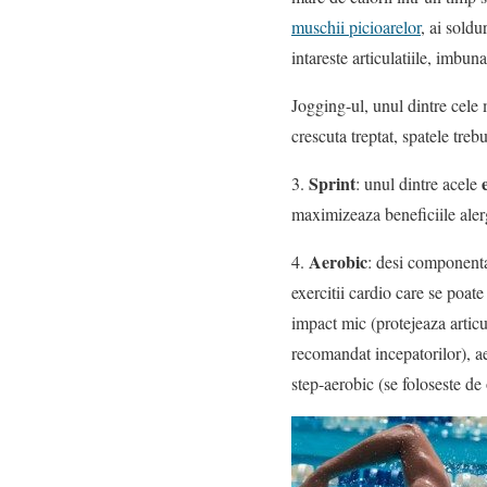
muschii picioarelor
, ai soldu
intareste articulatiile, imbun
Jogging-ul, unul dintre cele m
crescuta treptat, spatele treb
Sprint
3.
: unul dintre acele
maximizeaza beneficiile alerga
Aerobic
4.
: desi componenta 
exercitii cardio care se poate
impact mic (protejeaza articu
recomandat incepatorilor), ae
step-aerobic (se foloseste de