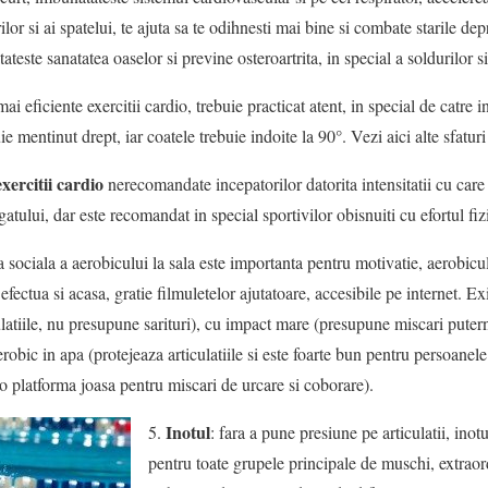
rilor si ai spatelui, te ajuta sa te odihnesti mai bine si combate starile de
atateste sanatatea oaselor si previne osteroartrita, in special a soldurilor s
ai eficiente exercitii cardio, trebuie practicat atent, in special de catre i
uie mentinut drept, iar coatele trebuie indoite la 90°. Vezi aici alte sfatu
exercitii cardio
nerecomandate incepatorilor datorita intensitatii cu care t
tului, dar este recomandat in special sportivilor obisnuiti cu efortul fiz
sociala a aerobicului la sala este importanta pentru motivatie, aerobicul
 efectua si acasa, gratie filmuletelor ajutatoare, accesibile pe internet. Ex
latiile, nu presupune sarituri), cu impact mare (presupune miscari puternic
robic in apa (protejeaza articulatiile si este foarte bun pentru persoanel
 o platforma joasa pentru miscari de urcare si coborare).
Inotul
5.
: fara a pune presiune pe articulatii, ino
pentru toate grupele principale de muschi, extraor