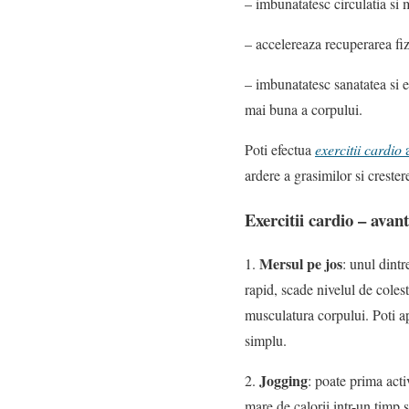
– imbunatatesc circulatia si m
– accelereaza recuperarea fi
– imbunatatesc sanatatea si e
mai buna a corpului.
Poti efectua
exercitii cardio
a
ardere a grasimilor si creste
Exercitii cardio – avan
Mersul pe jos
1.
: unul dintr
rapid, scade nivelul de colest
musculatura corpului. Poti ape
simplu.
Jogging
2.
: poate prima acti
mare de calorii intr-un timp s