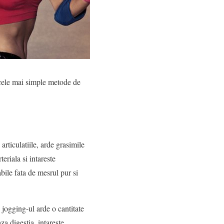
n cele mai simple metode de
 articulatiile, arde grasimile
eriala si intareste
abile fata de mesrul pur si
 jogging-ul arde o cantitate
za digestia, intareste