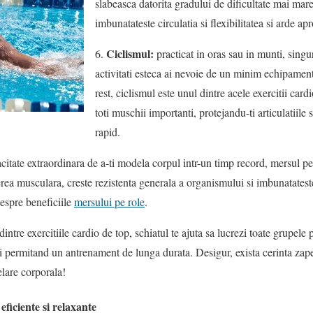
slabeasca datorita gradului de dificultate mai mare
imbunatateste circulatia si flexibilitatea si arde ap
Ciclismul:
6.
practicat in oras sau in munti, singu
activitati esteca ai nevoie de un minim echipament
rest, ciclismul este unul dintre acele exercitii card
toti muschii importanti, protejandu-ti articulatiile
rapid.
acitate extraordinara de a-ti modela corpul intr-un timp record, mersul p
terea musculara, creste rezistenta generala a organismului si imbunatateste
espre beneficiile
mersului pe role
.
dintre exercitiile cardio de top, schiatul te ajuta sa lucrezi toate grupele
si permitand un antrenament de lunga durata. Desigur, exista cerinta zap
elare corporala!
 eficiente si relaxante