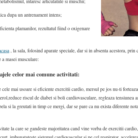
etabolismul, intaresc articulatiile si muschii;
zica dupa un antrenament intens;
ficienta plamanilor, rezultatul fiind o oxigenare
casa
, la sala, folosind aparate speciale, dar si in absenta acestora, pri
re a masei musculare:
tajele celor mai comune activitati:
e cele mai usoare si eficiente
exercitii cardio
, mersul pe jos nu-ti forteaza
erol,reduce riscul de diabet si boli cardiovasculare, regleaza tensiunea art
la si la greutati in timp ce mergi, dar se pare ca nu exista diferente not
vitate la care se gandeste majoritatea cand vine vorba de exercitii cardio,
curt, imbunatateste sistemul cardiovascular si pe cel respirator, accelerea