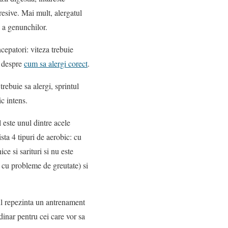
presive. Mai mult, alergatul
i a genunchilor.
ncepatori: viteza trebuie
ri despre
cum sa alergi corect
.
rebuie sa alergi, sprintul
ic intens.
 este unul dintre acele
ista 4 tipuri de aerobic: cu
e si sarituri si nu este
e cu probleme de greutate) si
tul repezinta un antrenament
dinar pentru cei care vor sa