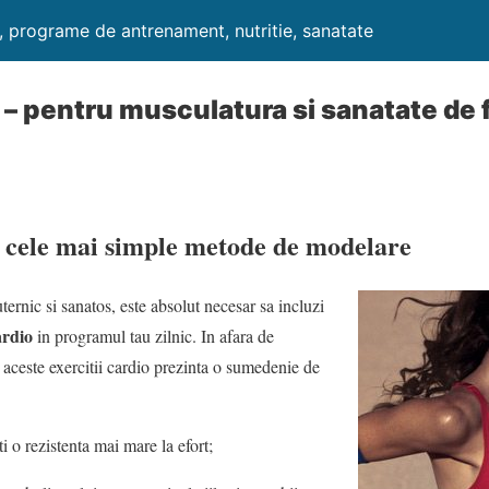
i, programe de antrenament, nutritie, sanatate
o – pentru musculatura si sanatate de 
– cele mai simple metode de modelare
ternic si sanatos, este absolut necesar sa incluzi
ardio
in programul tau zilnic. In afara de
 aceste exercitii cardio prezinta o sumedenie de
i o rezistenta mai mare la efort;