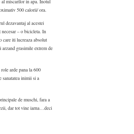
 al miscarilor in apa. Inotul
roximativ 500 calorii/ ora.
rul dezavantaj al acestei
 necesar – o bicicleta. In
io care iti lucreaza absolut
 si arzand grasimile extrem de
e role arde pana la 600
 sanatatea inimii si a
 principale de muschi, fara a
ezii, dar tot vine iarna…deci