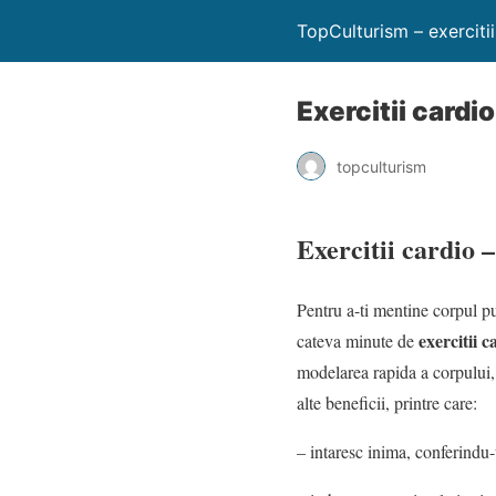
TopCulturism – exerciti
Exercitii cardi
topculturism
Exercitii cardio 
Pentru a-ti mentine corpul pu
exercitii c
cateva minute de
modelarea rapida a corpului,
alte beneficii, printre care:
– intaresc inima, conferindu-t