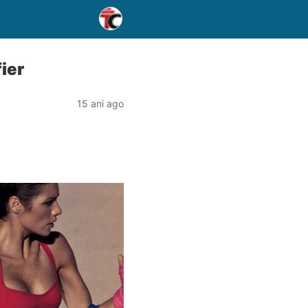
fier
15 ani ago