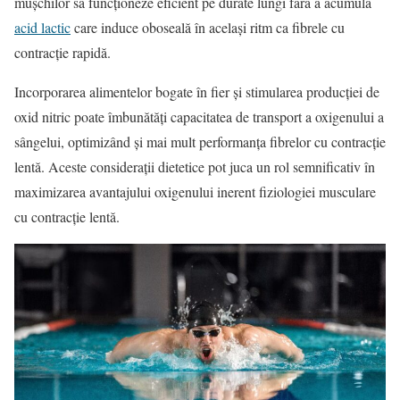
mușchilor să funcționeze eficient pe durate lungi fără a acumula
acid lactic
care induce oboseală în același ritm ca fibrele cu
contracție rapidă.
Incorporarea alimentelor bogate în fier și stimularea producției de
oxid nitric poate îmbunătăți capacitatea de transport a oxigenului a
sângelui, optimizând și mai mult performanța fibrelor cu contracție
lentă. Aceste considerații dietetice pot juca un rol semnificativ în
maximizarea avantajului oxigenului inerent fiziologiei musculare
cu contracție lentă.