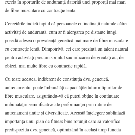
excela în sporturile de anduranță datorită unei proporții mai mari
de fibre musculare cu contracție lentă.
Cercetările indică faptul că persoanele cu înclinații naturale către
activități de anduranță, cum ar fi alergarea pe distanțe lungi,
posedă adesea o prevalență genetică mai mare de fibre musculare
cu contracție lentă. Dimpotrivă, cei care prezintă un talent natural
pentru activități precum sprintul sau ridicarea de greutăți au, de
obicei, mai multe fibre cu contracție rapidă.
Cu toate acestea, indiferent de constituția dvs. genetică,
antrenamentul poate îmbunătăți capacitățile tuturor tipurilor de
fibre musculare, asigurându-vă că puteți obține în continuare
îmbunătățiri semnificative ale performanței prin rutine de
antrenament țintite și diversificate. Această înțelegere subliniază
importanța unui plan de fitness bine rotunjit care să valorifice
predispoziția dvs. genetică, optimizând în același timp funcția