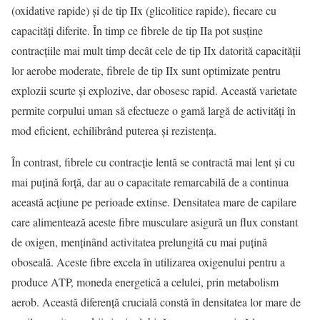
(oxidative rapide) și de tip IIx (glicolitice rapide), fiecare cu
capacități diferite. În timp ce fibrele de tip IIa pot susține
contracțiile mai mult timp decât cele de tip IIx datorită capacității
lor aerobe moderate, fibrele de tip IIx sunt optimizate pentru
explozii scurte și explozive, dar obosesc rapid. Această varietate
permite corpului uman să efectueze o gamă largă de activități în
mod eficient, echilibrând puterea și rezistența.
În contrast, fibrele cu contracție lentă se contractă mai lent și cu
mai puțină forță, dar au o capacitate remarcabilă de a continua
această acțiune pe perioade extinse. Densitatea mare de capilare
care alimentează aceste fibre musculare asigură un flux constant
de oxigen, menținând activitatea prelungită cu mai puțină
oboseală. Aceste fibre excela în utilizarea oxigenului pentru a
produce ATP, moneda energetică a celulei, prin metabolism
aerob. Această diferență crucială constă în densitatea lor mare de