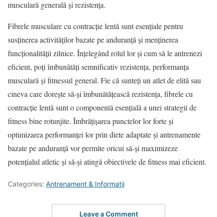
musculară generală și rezistența.
Fibrele musculare cu contracție lentă sunt esențiale pentru
susținerea activităților bazate pe anduranță și menținerea
funcționalității zilnice. Înțelegând rolul lor și cum să le antrenezi
eficient, poți îmbunătăți semnificativ rezistența, performanța
musculară și fitnessul general. Fie că sunteți un atlet de elită sau
cineva care dorește să-și îmbunătățească rezistența, fibrele cu
contracție lentă sunt o componentă esențială a unei strategii de
fitness bine rotunjite. Îmbrățișarea punctelor lor forte și
optimizarea performanței lor prin diete adaptate și antrenamente
bazate pe anduranță vor permite oricui să-și maximizeze
potențialul atletic și să-și atingă obiectivele de fitness mai eficient.
Categories:
Antrenament & Informatii
Leave a Comment