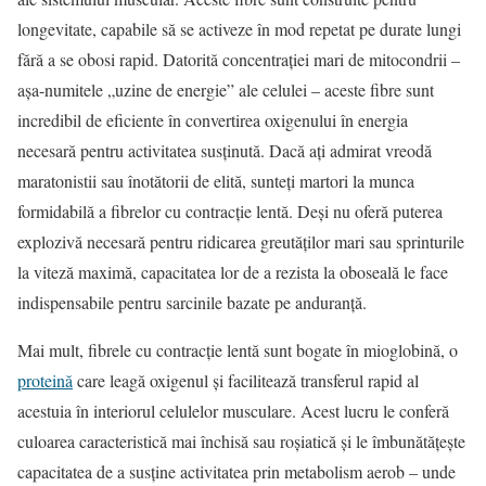
longevitate, capabile să se activeze în mod repetat pe durate lungi
fără a se obosi rapid. Datorită concentrației mari de mitocondrii –
așa-numitele „uzine de energie” ale celulei – aceste fibre sunt
incredibil de eficiente în convertirea oxigenului în energia
necesară pentru activitatea susținută. Dacă ați admirat vreodă
maratonistii sau înotătorii de elită, sunteți martori la munca
formidabilă a fibrelor cu contracție lentă. Deși nu oferă puterea
explozivă necesară pentru ridicarea greutăților mari sau sprinturile
la viteză maximă, capacitatea lor de a rezista la oboseală le face
indispensabile pentru sarcinile bazate pe anduranță.
Mai mult, fibrele cu contracție lentă sunt bogate în mioglobină, o
proteină
care leagă oxigenul și facilitează transferul rapid al
acestuia în interiorul celulelor musculare. Acest lucru le conferă
culoarea caracteristică mai închisă sau roșiatică și le îmbunătățește
capacitatea de a susține activitatea prin metabolism aerob – unde