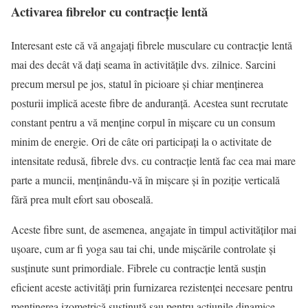
Activarea fibrelor cu contracție lentă
Interesant este că vă angajați fibrele musculare cu contracție lentă
mai des decât vă dați seama în activitățile dvs. zilnice. Sarcini
precum mersul pe jos, statul în picioare și chiar menținerea
posturii implică aceste fibre de anduranță. Acestea sunt recrutate
constant pentru a vă menține corpul în mișcare cu un consum
minim de energie. Ori de câte ori participați la o activitate de
intensitate redusă, fibrele dvs. cu contracție lentă fac cea mai mare
parte a muncii, menținându-vă în mișcare și în poziție verticală
fără prea mult efort sau oboseală.
Aceste fibre sunt, de asemenea, angajate în timpul activităților mai
ușoare, cum ar fi yoga sau tai chi, unde mișcările controlate și
susținute sunt primordiale. Fibrele cu contracție lentă susțin
eficient aceste activități prin furnizarea rezistenței necesare pentru
menținerea izometrică susținută sau pentru acțiunile dinamice