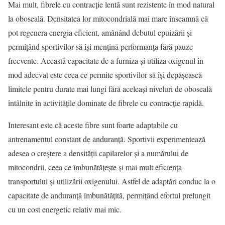
Mai mult, fibrele cu contracție lentă sunt rezistente în mod natural
la oboseală. Densitatea lor mitocondrială mai mare înseamnă că
pot regenera energia eficient, amânând debutul epuizării și
permițând sportivilor să își mențină performanța fără pauze
frecvente. Această capacitate de a furniza și utiliza oxigenul în
mod adecvat este ceea ce permite sportivilor să își depășească
limitele pentru durate mai lungi fără aceleași niveluri de oboseală
întâlnite în activitățile dominate de fibrele cu contracție rapidă.
Interesant este că aceste fibre sunt foarte adaptabile cu
antrenamentul constant de anduranță. Sportivii experimentează
adesea o creștere a densității capilarelor și a numărului de
mitocondrii, ceea ce îmbunătățește și mai mult eficiența
transportului și utilizării oxigenului. Astfel de adaptări conduc la o
capacitate de anduranță îmbunătățită, permițând efortul prelungit
cu un cost energetic relativ mai mic.