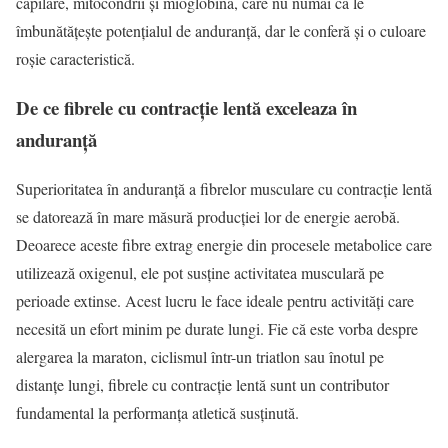
capilare, mitocondrii și mioglobină, care nu numai că le
îmbunătățește potențialul de anduranță, dar le conferă și o culoare
roșie caracteristică.
De ce fibrele cu contracție lentă exceleaza în
anduranță
Superioritatea în anduranță a fibrelor musculare cu contracție lentă
se datorează în mare măsură producției lor de energie aerobă.
Deoarece aceste fibre extrag energie din procesele metabolice care
utilizează oxigenul, ele pot susține activitatea musculară pe
perioade extinse. Acest lucru le face ideale pentru activități care
necesită un efort minim pe durate lungi. Fie că este vorba despre
alergarea la maraton, ciclismul într-un triatlon sau înotul pe
distanțe lungi, fibrele cu contracție lentă sunt un contributor
fundamental la performanța atletică susținută.