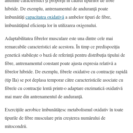
anumite caracteristici și proporții în cadrul tipurilor de fibre
hibride. De exemplu, antrenamentul de anduranță poate
îmbunătăți
capacitatea oxidativă
a ambelor tipuri de fibre,
îmbunătățind eficiența lor în utilizarea oxigenului.
Adaptabilitatea fibrelor musculare este una dintre cele mai
remarcabile caracteristici ale acestora. În timp ce predispoziția
genetică stabilește o bază de referință pentru distribuția tipului de
fibre, antrenamentul constant poate ajusta expresia relativă a
fibrelor hibride. De exemplu, fibrele oxidative cu contracție rapidă
(tip IIa) se pot deplasa temporar către caracteristicile asociate cu
fibrele cu contracție lentă printr-o adaptare enzimatică oxidativă
mai mare din antrenamentul de anduranță.
Exercițiile aerobice îmbunătățesc metabolismul oxidativ în toate
tipurile de fibre musculare prin creșterea numărului de
mitocondrii.