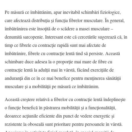
Pe măsură ce îmbătrânim, apar inevitabil schimbări fiziologice,
care afectează distribuția și funcția fibrelor musculare. În general,
îmbătrânirea este însoțită de o scădere a masei musculare –
denumită sarcopenie. Interesant este că cercetările sugerează că, în
timp ce fibrele cu contracție rapidă sunt mai afectate de
îmbătrânire, fibrele cu contracție lentă tind să persiste. Această
schimbare duce adesea la o proporție mai mare de fibre cu
contracție lentă la adulții mai în vârstă, făcând exercițiile de
anduranță din ce în ce mai benefice pentru menținerea sănătății
musculare și a mobilității pe măsură ce îmbătrânim.
Această creștere relativă a fibrelor cu contracție lentă îndeplinește
o funcție benefică în păstrarea mobilității și a funcționalității,
deoarece acțiunile eficiente din punct de vedere energetic și
rezistente la oboseală sunt prioritare pentru persoanele în vârstă.