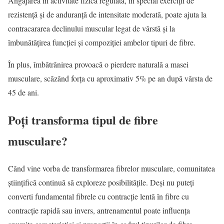
Angajarea în activitate fizică regulată, în special exerciții de
rezistență și de anduranță de intensitate moderată, poate ajuta la
contracararea declinului muscular legat de vârstă și la
îmbunătățirea funcției și compoziției ambelor tipuri de fibre.
În plus, îmbătrânirea provoacă o pierdere naturală a masei
musculare, scăzând forța cu aproximativ 5% pe an după vârsta de
45 de ani.
Poți transforma tipul de fibre
musculare?
Când vine vorba de transformarea fibrelor musculare, comunitatea
științifică continuă să exploreze posibilitățile. Deși nu puteți
converti fundamental fibrele cu contracție lentă în fibre cu
contracție rapidă sau invers, antrenamentul poate influența