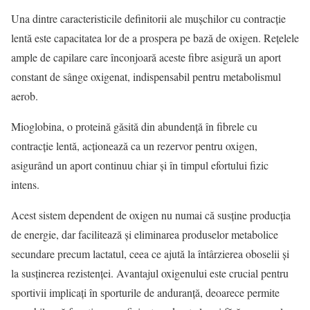
Una dintre caracteristicile definitorii ale mușchilor cu contracție
lentă este capacitatea lor de a prospera pe bază de oxigen. Rețelele
ample de capilare care înconjoară aceste fibre asigură un aport
constant de sânge oxigenat, indispensabil pentru metabolismul
aerob.
Mioglobina, o proteină găsită din abundență în fibrele cu
contracție lentă, acționează ca un rezervor pentru oxigen,
asigurând un aport continuu chiar și în timpul efortului fizic
intens.
Acest sistem dependent de oxigen nu numai că susține producția
de energie, dar facilitează și eliminarea produselor metabolice
secundare precum lactatul, ceea ce ajută la întârzierea oboselii și
la susținerea rezistenței. Avantajul oxigenului este crucial pentru
sportivii implicați în sporturile de anduranță, deoarece permite