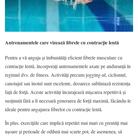
Antrenamentele care vizează fibrele cu contracție lentă
Pentru a vă angaja și îmbunătăți eficient fibrele musculare cu
contracție lentă, încorporați antrenamentele axate pe anduranță în
regimul dvs. de fitness. Activități precum jogging-ul, ciclismul,
canotajul sau înotul sunt excelente, deoarece subliniază rezistența
față de forță. Aceste activități încurajează mișcarea repetitivă și
susținută fără a fi necesară generarea de forță maximă, făcându-le
ideale pentru angajarea fibrelor cu contracție lentă.
În plus, exercițiile care implică repetări mai mari cu greutăți mai
ușoare și perioade de odihnă mai scurte pot, de asemenea, să