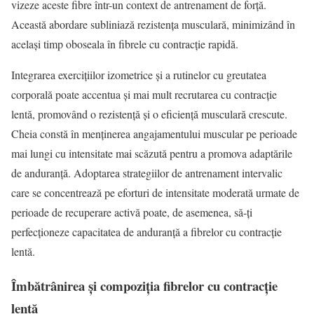
vizeze aceste fibre într-un context de antrenament de forță.
Această abordare subliniază rezistența musculară, minimizând în
același timp oboseala în fibrele cu contracție rapidă.
Integrarea exercițiilor izometrice și a rutinelor cu greutatea
corporală poate accentua și mai mult recrutarea cu contracție
lentă, promovând o rezistență și o eficiență musculară crescute.
Cheia constă în menținerea angajamentului muscular pe perioade
mai lungi cu intensitate mai scăzută pentru a promova adaptările
de anduranță. Adoptarea strategiilor de antrenament intervalic
care se concentrează pe eforturi de intensitate moderată urmate de
perioade de recuperare activă poate, de asemenea, să-ți
perfecționeze capacitatea de anduranță a fibrelor cu contracție
lentă.
Îmbătrânirea și compoziția fibrelor cu contracție
lentă