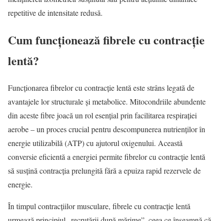
repetitive de intensitate redusă.
Cum funcționează fibrele cu contracție
lentă?
Funcționarea fibrelor cu contracție lentă este strâns legată de
avantajele lor structurale și metabolice. Mitocondriile abundente
din aceste fibre joacă un rol esențial prin facilitarea respirației
aerobe – un proces crucial pentru descompunerea nutrienților în
energie utilizabilă (ATP) cu ajutorul oxigenului. Această
conversie eficientă a energiei permite fibrelor cu contracție lentă
să susțină contracția prelungită fără a epuiza rapid rezervele de
energie.
În timpul contracțiilor musculare, fibrele cu contracție lentă
urmează principiul „recrutării după mărime”, ceea ce înseamnă că