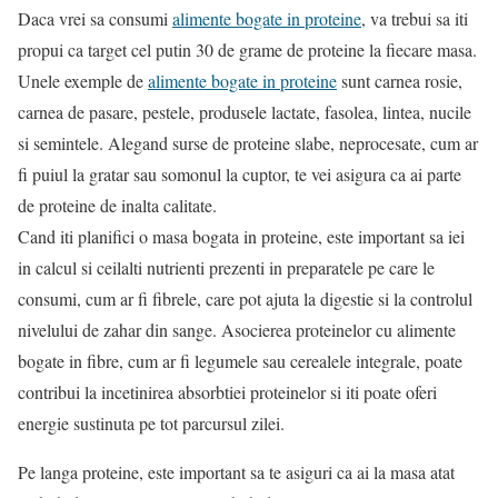
Daca vrei sa consumi
alimente bogate in proteine
, va trebui sa iti
propui ca target cel putin 30 de grame de proteine la fiecare masa.
Unele exemple de
alimente bogate in proteine
sunt carnea rosie,
carnea de pasare, pestele, produsele lactate, fasolea, lintea, nucile
si semintele. Alegand surse de proteine slabe, neprocesate, cum ar
fi puiul la gratar sau somonul la cuptor, te vei asigura ca ai parte
de proteine de inalta calitate.
Cand iti planifici o masa bogata in proteine, este important sa iei
in calcul si ceilalti nutrienti prezenti in preparatele pe care le
consumi, cum ar fi fibrele, care pot ajuta la digestie si la controlul
nivelului de zahar din sange. Asocierea proteinelor cu alimente
bogate in fibre, cum ar fi legumele sau cerealele integrale, poate
contribui la incetinirea absorbtiei proteinelor si iti poate oferi
energie sustinuta pe tot parcursul zilei.
Pe langa proteine, este important sa te asiguri ca ai la masa atat