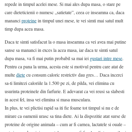
repede in timpul acelei mese. Si mai ales dupa masa, o stare pe
care dieteticienii o numesc „satietate”, ceea ce inseamna ca, daca
mananci
proteine
in timpul unei mese, te vei simti mai satul mult
timp dupa acea masa.
Daca te simti satisfacut la o masa inseamna ca vei avea mai putine
sanse sa mananci in exces la acea masa, iar daca te simti satul
dupa masa, va fi mai putin probabil sa mai iei
gustari intre mese
.
Pentru ca pana la urma, acesta este si motivul pentru care atat de
multe
diete
cu consum caloric restrictiv dau gres… Daca incerci
sa-ti limitezi caloriile la 1.500 pe zi, de pilda, vei elimina cu
usurinta proteinele din farfurie. E adevarat ca vei reusi sa slabesti
in acest fel, insa vei elimina si masa musculara.
In plus, te vei plictisi rapid sa iti fie foame tot timpul si nu e de
mirare ca oamenii urasc sa tina diete. Ai la dispozitie atat surse de
proteine de origine animala – cum ar fi carnea, lactatele si ouale –