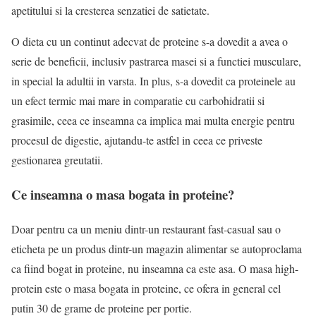
apetitului si la cresterea senzatiei de satietate.
O dieta cu un continut adecvat de proteine s-a dovedit a avea o
serie de beneficii, inclusiv pastrarea masei si a functiei musculare,
in special la adultii in varsta. In plus, s-a dovedit ca proteinele au
un efect termic mai mare in comparatie cu carbohidratii si
grasimile, ceea ce inseamna ca implica mai multa energie pentru
procesul de digestie, ajutandu-te astfel in ceea ce priveste
gestionarea greutatii.
Ce inseamna o masa bogata in proteine?
Doar pentru ca un meniu dintr-un restaurant fast-casual sau o
eticheta pe un produs dintr-un magazin alimentar se autoproclama
ca fiind bogat in proteine, nu inseamna ca este asa. O masa high-
protein este o masa bogata in proteine, ce ofera in general cel
putin 30 de grame de proteine per portie.