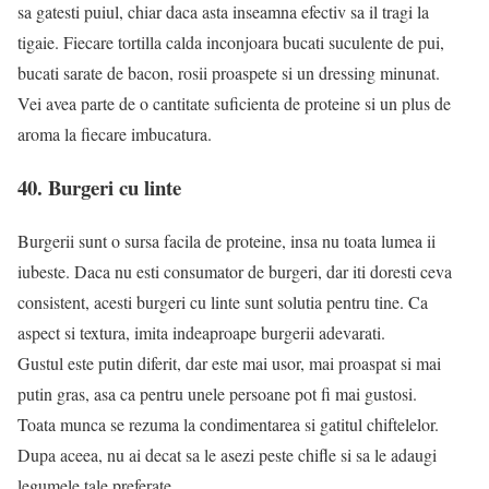
sa gatesti puiul, chiar daca asta inseamna efectiv sa il tragi la
tigaie. Fiecare tortilla calda inconjoara bucati suculente de pui,
bucati sarate de bacon, rosii proaspete si un dressing minunat.
Vei avea parte de o cantitate suficienta de proteine si un plus de
aroma la fiecare imbucatura.
40. Burgeri cu linte
Burgerii sunt o sursa facila de proteine, insa nu toata lumea ii
iubeste. Daca nu esti consumator de burgeri, dar iti doresti ceva
consistent, acesti burgeri cu linte sunt solutia pentru tine. Ca
aspect si textura, imita indeaproape burgerii adevarati.
Gustul este putin diferit, dar este mai usor, mai proaspat si mai
putin gras, asa ca pentru unele persoane pot fi mai gustosi.
Toata munca se rezuma la condimentarea si gatitul chiftelelor.
Dupa aceea, nu ai decat sa le asezi peste chifle si sa le adaugi
legumele tale preferate.