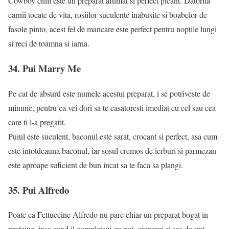
Cowboy chili este un preparat afumat si perfect picant. Datorita
carnii tocate de vita, rosiilor suculente inabusite si boabelor de
fasole pinto, acest fel de mancare este perfect pentru noptile lungi
si reci de toamna si iarna.
34. Pui Marry Me
Pe cat de absurd este numele acestui preparat, i se potriveste de
minune, pentru ca vei dori sa te casatoresti imediat cu cel sau cea
care ti l-a pregatit.
Puiul este suculent, baconul este sarat, crocant si perfect, asa cum
este intotdeauna baconul, iar sosul cremos de ierburi si parmezan
este aproape suficient de bun incat sa te faca sa plangi.
35. Pui Alfredo
Poate ca Fettuccine Alfredo nu pare chiar un preparat bogat in
proteine, insa cand il completezi cu pui, ciuperci si sos de unt,