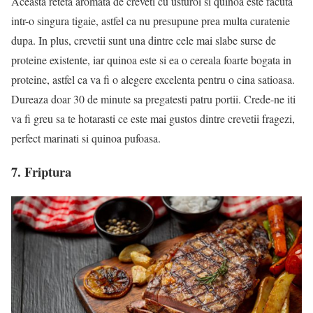
Aceasta reteta aromata de creveti cu usturoi si quinoa este facuta
intr-o singura tigaie, astfel ca nu presupune prea multa curatenie
dupa. In plus, crevetii sunt una dintre cele mai slabe surse de
proteine existente, iar quinoa este si ea o cereala foarte bogata in
proteine, astfel ca va fi o alegere excelenta pentru o cina satioasa.
Dureaza doar 30 de minute sa pregatesti patru portii. Crede-ne iti
va fi greu sa te hotarasti ce este mai gustos dintre crevetii fragezi,
perfect marinati si quinoa pufoasa.
7. Friptura