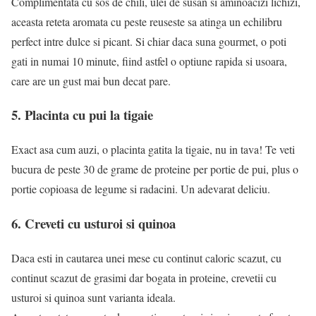
Complimentata cu sos de chili, ulei de susan si aminoacizi lichizi,
aceasta reteta aromata cu peste reuseste sa atinga un echilibru
perfect intre dulce si picant. Si chiar daca suna gourmet, o poti
gati in numai 10 minute, fiind astfel o optiune rapida si usoara,
care are un gust mai bun decat pare.
5. Placinta cu pui la tigaie
Exact asa cum auzi, o placinta gatita la tigaie, nu in tava! Te veti
bucura de peste 30 de grame de proteine per portie de pui, plus o
portie copioasa de legume si radacini. Un adevarat deliciu.
6. Creveti cu usturoi si quinoa
Daca esti in cautarea unei mese cu continut caloric scazut, cu
continut scazut de grasimi dar bogata in proteine, crevetii cu
usturoi si quinoa sunt varianta ideala.