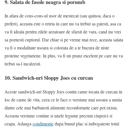
9. Salata de fasole neagra si porumb
In afara de cous-cous-ul usor de mestecat (sau quinoa, daca o
preferi), aceasta este o reteta in care nu va trebui sa gatesti, asa ca
va fi ideala pentru zilele arzatoare de sfarsit de vara, cand nu vrei
sa pornesti cuptorul. Dar chiar si pe vreme mai rece, aceasta salata
va fi o modalitate usoara si colorata de a te bucura de niste
proteine vegetariene. In plus, va fi un pranz excelent pe care nu va
trebui sa-l incalzesti.
10. Sandwich-uri Sloppy Joes cu curcan
Aceste sandwich-uri Sloppy Joes contin carne tocata de curcan in
loc de carne de vita, ceea ce le face o versiune mai usoara a unuia
dintre cele mai barbatesti alimente reconfortante care pot exista.
Aceasta versiune contine si unele legume precum ciuperci si
ceapa. Adauga
condimente
dupa bunul plac si imbogateste totul