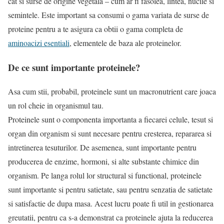
cat si surse de origine vegetala – cum ar fi fasolea, lintea, nucile si
semintele. Este important sa consumi o gama variata de surse de
proteine pentru a te asigura ca obtii o gama completa de
aminoacizi esentiali
, elementele de baza ale proteinelor.
De ce sunt importante proteinele?
Asa cum stii, probabil, proteinele sunt un macronutrient care joaca
un rol cheie in organismul tau.
Proteinele sunt o componenta importanta a fiecarei celule, tesut si
organ din organism si sunt necesare pentru cresterea, repararea si
intretinerea tesuturilor. De asemenea, sunt importante pentru
producerea de enzime, hormoni, si alte substante chimice din
organism. Pe langa rolul lor structural si functional, proteinele
sunt importante si pentru satietate, sau pentru senzatia de satietate
si satisfactie de dupa masa. Acest lucru poate fi util in gestionarea
greutatii, pentru ca s-a demonstrat ca proteinele ajuta la reducerea