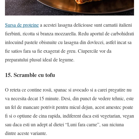
Sursa de proteine
a acestei lasagna delicioase sunt carnatii italieni
fierbinti, ricotta si branza mozzarella. Redu aportul de carbohidrati
inlocuind pastele obisnuite cu lasagna din dovlecei, astfel incat sa
fie satios fara sa fie exagerat de greu. Ciupercile vor da
preparatului plusul ideal de legume.
15. Scramble cu tofu
O reteta ce contine rosii, spanac si avocado si a carei pregatire nu
va necesita decat 15 minute. Desi, din punct de vedere tehnic, este
un fel de mancare potrivit pentru micul dejun, acest amestec poate
fi si o optiune de cina rapida, indiferent daca esti vegetarian, vegan
sau daca esti un adept al dietei “Luni fara carne”, sau niciuna
dintre aceste variante.