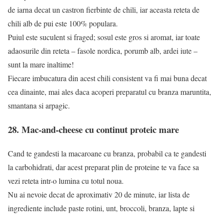
de iarna decat un castron fierbinte de chili, iar aceasta reteta de
chili alb de pui este 100% populara.
Puiul este suculent si fraged; sosul este gros si aromat, iar toate
adaosurile din reteta – fasole nordica, porumb alb, ardei iute –
sunt la mare inaltime!
Fiecare imbucatura din acest chili consistent va fi mai buna decat
cea dinainte, mai ales daca acoperi preparatul cu branza maruntita,
smantana si arpagic.
28. Mac-and-cheese cu continut proteic mare
Cand te gandesti la macaroane cu branza, probabil ca te gandesti
la carbohidrati, dar acest preparat plin de proteine te va face sa
vezi reteta intr-o lumina cu totul noua.
Nu ai nevoie decat de aproximativ 20 de minute, iar lista de
ingrediente include paste rotini, unt, broccoli, branza, lapte si