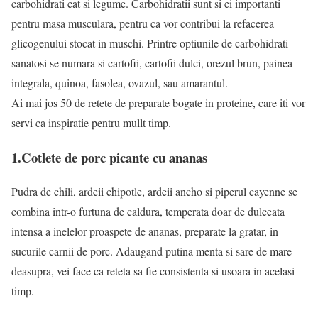
carbohidrati cat si legume. Carbohidratii sunt si ei importanti
pentru masa musculara, pentru ca vor contribui la refacerea
glicogenului stocat in muschi. Printre optiunile de carbohidrati
sanatosi se numara si cartofii, cartofii dulci, orezul brun, painea
integrala, quinoa, fasolea, ovazul, sau amarantul.
Ai mai jos 50 de retete de preparate bogate in proteine, care iti vor
servi ca inspiratie pentru mullt timp.
1.Cotlete de porc picante cu ananas
Pudra de chili, ardeii chipotle, ardeii ancho si piperul cayenne se
combina intr-o furtuna de caldura, temperata doar de dulceata
intensa a inelelor proaspete de ananas, preparate la gratar, in
sucurile carnii de porc. Adaugand putina menta si sare de mare
deasupra, vei face ca reteta sa fie consistenta si usoara in acelasi
timp.