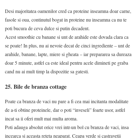
Desi majoritatea oamenilor cred ca proteine inseamna doar carne,
fasole si oua, continutul bogat in proteine nu inseamna ca nu te
poti bucura de ceva dulce si putin decadent.
Acest smoothie cu banane si unt de arahide este dovada clara ca
se poate! In plus, nu ai nevoie decat de cinci ingrediente – unt de
arahide, banane, lapte, miere si gheata – iar prepararea sa dureaza
doar 5 minute, astfel ca este ideal pentru acele dimineti pe graba
cand nu ai mult timp la dispozitie sa gatesti.
25. Bile de branza cottage
Poate ca branza de vaci nu pare a fi cea mai incitanta modalitate
de a-ti obtine proteinele, dar o poti “inveseli” foarte usor, astfel
incat sa ii oferi mult mai multa aroma.
Poti adauga absolut orice vrei intr-un bol cu branza de vaci, insa
incearca si aceasta reteta neaparat. Ceapa verde si castravetii