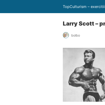
TopCulturism – exerciti
Larry Scott – p
bolbo