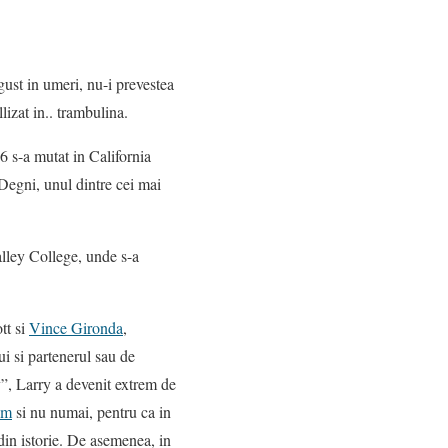
gust in umeri, nu-i prevestea
lizat in.. trambulina.
56 s-a mutat in California
egni, unul dintre cei mai
Valley College, unde s-a
tt si
Vince Gironda
,
i si partenerul sau de
”, Larry a devenit extrem de
sm
si nu numai, pentru ca in
din istorie. De asemenea, in