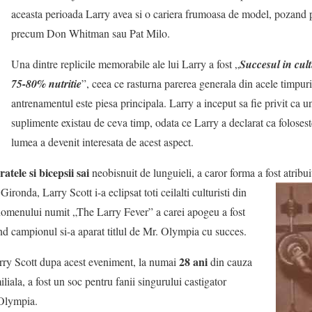
aceasta perioada Larry avea si o cariera frumoasa de model, pozand p
precum Don Whitman sau Pat Milo.
Una dintre replicile memorabile ale lui Larry a fost „
Succesul in cult
75-80% nutritie
”, ceea ce rasturna parerea generala din acele timpur
antrenamentul este piesa principala. Larry a inceput sa fie privit ca un
suplimente existau de ceva timp, odata ce Larry a declarat ca folosest
lumea a devenit interesata de acest aspect.
ratele si bicepsii sai
neobisnuit de lunguieli, a caror forma a fost atribui
Gironda, Larry Scott i-a eclipsat toti ceilalti culturisti din
nomenului numit „The Larry Fever” a carei apogeu a fost
and campionul si-a aparat titlul de Mr. Olympia cu succes.
28 ani
arry Scott dupa acest eveniment, la numai
din cauza
iala, a fost un soc pentru fanii singurului castigator
 Olympia.