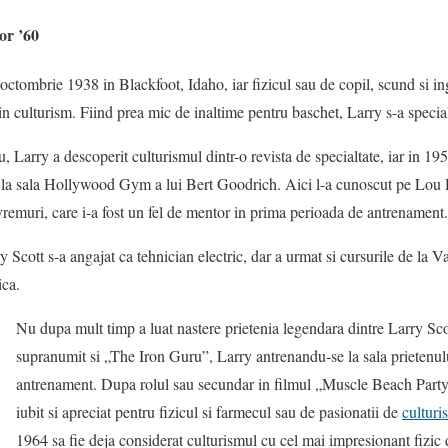
lor ’60
octombrie 1938 in Blackfoot, Idaho, iar fizicul sau de copil, scund si in
in culturism. Fiind prea mic de inaltime pentru baschet, Larry s-a special
, Larry a descoperit culturismul dintr-o revista de specialtate, iar in 19
 la sala Hollywood Gym a lui Bert Goodrich. Aici l-a cunoscut pe Lou D
e vremuri, care i-a fost un fel de mentor in prima perioada de antrenament.
ry Scott s-a angajat ca tehnician electric, dar a urmat si cursurile de la 
ica.
Nu dupa mult timp a luat nastere prietenia legendara dintre Larry Sco
supranumit si „The Iron Guru”, Larry antrenandu-se la sala prietenulu
antrenament. Dupa rolul sau secundar in filmul „Muscle Beach Party
iubit si apreciat pentru fizicul si farmecul sau de pasionatii de
culturi
1964 sa fie deja considerat culturismul cu cel mai impresionant fizic 