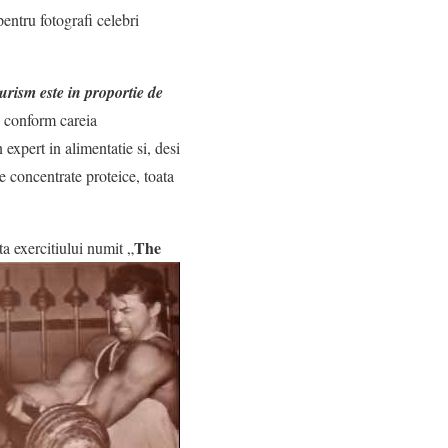
entru fotografi celebri
urism este in proportie de
i conform careia
 expert in alimentatie si, desi
e concentrate proteice, toata
The
ta exercitiului numit „