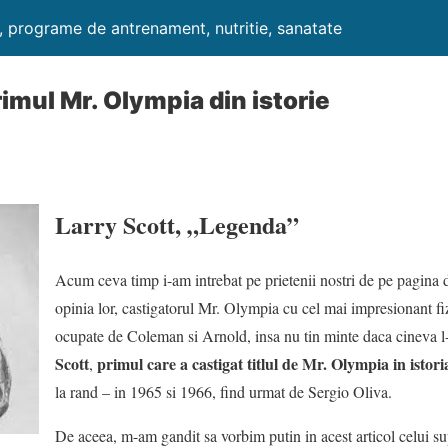
i, programe de antrenament, nutritie, sanatate
rimul Mr. Olympia din istorie
Larry Scott, „Legenda”
Acum ceva timp i-am intrebat pe prietenii nostri de pe pagina 
opinia lor, castigatorul Mr. Olympia cu cel mai impresionant fiz
ocupate de Coleman si Arnold, insa nu tin minte daca cineva 
Scott
primul care a castigat titlul de Mr. Olympia in istor
,
la rand – in 1965 si 1966, find urmat de Sergio Oliva.
De aceea, m-am gandit sa vorbim putin in acest articol celui 