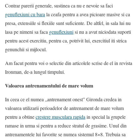
Contrar parerii generale, sustinea ca nu e nevoie sa faci
genuflexiuni cu bara
la ceafa pentru a avea picioare masive si ca
presa, extensiile si flexiile sunt suficiente. De altfel, in sala lui nu
lasa pe nimeni sa faca
genuflexiuni
si nu a avut niciodata suporti
pentru acest exercitiu, pentru ca, potrivit lui, exercitiul iti strica
genunchii si mijlocul.
Am facut pentru voi o selectie din articolele scrise de el in revista
Ironman, de-a lungul timpului.
Valoarea antrenamentului de mare volum
In ceea ce el numea „antrenament onest” Gironda credea in
valoarea utilizarii perioadelor de antrenament de mare volum
pentru a obtine
crestere musculara rapida
in special la grupele
ramase in urma si pentru a reduce stratul de grasime. Unul din
antrenamentele lui favorite se numea sistemul 8×8. Trebuia sa