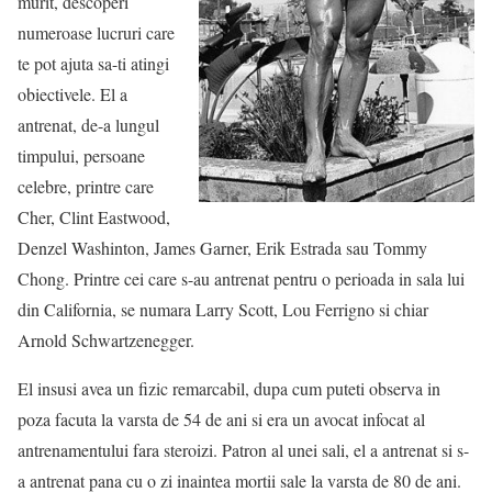
murit, descoperi
numeroase lucruri care
te pot ajuta sa-ti atingi
obiectivele. El a
antrenat, de-a lungul
timpului, persoane
celebre, printre care
Cher, Clint Eastwood,
Denzel Washinton, James Garner, Erik Estrada sau Tommy
Chong. Printre cei care s-au antrenat pentru o perioada in sala lui
din California, se numara Larry Scott, Lou Ferrigno si chiar
Arnold Schwartzenegger.
El insusi avea un fizic remarcabil, dupa cum puteti observa in
poza facuta la varsta de 54 de ani si era un avocat infocat al
antrenamentului fara steroizi. Patron al unei sali, el a antrenat si s-
a antrenat pana cu o zi inaintea mortii sale la varsta de 80 de ani.