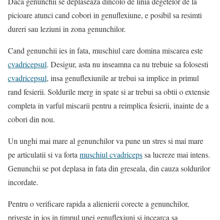
Daca genunchii se deplaseaza dincolo de linia degetelor de la
picioare atunci cand cobori in genuflexiune, e posibil sa resimti
dureri sau leziuni in zona genunchilor.
Cand genunchii ies in fata, muschiul care domina miscarea este
cvadricepsul
. Desigur, asta nu inseamna ca nu trebuie sa folosesti
cvadricepsul
, insa genuflexiunile ar trebui sa implice in primul
rand fesierii. Soldurile merg in spate si ar trebui sa obtii o extensie
completa in varful miscarii pentru a reimplica fesierii, inainte de a
cobori din nou.
Un unghi mai mare al genunchilor va pune un stres si mai mare
pe articulatii si va forta
muschiul cvadriceps
sa lucreze mai intens.
Genunchii se pot deplasa in fata din greseala, din cauza soldurilor
incordate.
Pentru o verificare rapida a alienierii corecte a genunchilor,
priveste in jos in timpul unei genuflexiuni si incearca sa