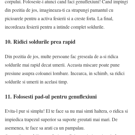
corpului. Foloseste-i atunci cand faci genuflexiuni! Cand impingi
din pozitia de jos, imagineaza-ti ca strapungi pamantul cu
picioarele pentru a activa fesierii si a creste forta. La final,
incordeaza fesierii pentru a intinde complet soldurile.
10. Ridici soldurile prea rapid
Din pozitia de jos, multe persoane fac greseala de a-si ridica
soldurile mai rapid decat umerii. Aceasta miscare poate pune
presiune asupra coloanei lombare. Incearca, in schimb, sa ridici
soldurile si umerii in acelasi timp.
11. Folosesti pad-ul pentru genuflexiuni
Evita-l pur si simplu! El te face sa nu mai simti haltera, o ridica si
impiedica trapezul superior sa suporte greutati mai mari. De
asemenea, te face sa arati ca un pampalau.