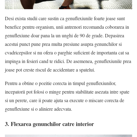
Desi exista studii care sustin ca genuflexiunile foarte joase sunt
benefice pentru organism, unii antrenori recomanda coborarea in
genuflexiune doar pana la un unghi de 90 de grade. Depasirea
acestui punct pune prea multa presiune asupra genunchilor si
cvadricepsilor si nu ofera o parghie suficient de importanta cat sa
impinga in fesieri cand te ridici. De asemenea, genuflexiunile prea
joase pot creste riscul de accidentare a spatelui.
Pentru a obtine o pozitie corecta in timpul genuflexiunilor,
incepatorii pot folosi o minge pentru stabilitate asezata intre spate
si un perete, care ii poate ajuta sa execute o miscare corecta de
genuflexiune si o aliniere adecvata.
3. Flexarea genunchilor catre interior