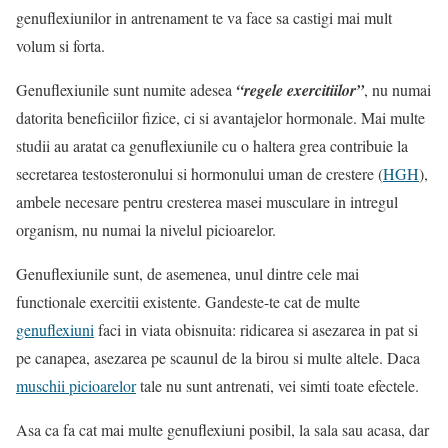
genuflexiunilor in antrenament te va face sa castigi mai mult
volum si forta.
Genuflexiunile sunt numite adesea
“regele exercitiilor”
, nu numai
datorita beneficiilor fizice, ci si avantajelor hormonale. Mai multe
studii au aratat ca genuflexiunile cu o haltera grea contribuie la
secretarea testosteronului si hormonului uman de crestere (
HGH
),
ambele necesare pentru cresterea masei musculare in intregul
organism, nu numai la nivelul picioarelor.
Genuflexiunile sunt, de asemenea, unul dintre cele mai
functionale exercitii existente. Gandeste-te cat de multe
genuflexiuni
faci in viata obisnuita: ridicarea si asezarea in pat si
pe canapea, asezarea pe scaunul de la birou si multe altele. Daca
muschii picioarelor
tale nu sunt antrenati, vei simti toate efectele.
Asa ca fa cat mai multe genuflexiuni posibil, la sala sau acasa, dar