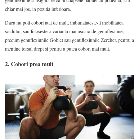
genuflexiune si asigura-te ca tii coapsele paralel cu podeaua, sau
chiar mai jos, in pozitia inferioara.
Daca nu poti cobori atat de mult, imbunatateste-ti mobilitatea
soldului, sau foloseste o varianta mai usoara de genuflexiune,
precum genuflexiunile Goblet sau genuflexiunile Zercher, pentru a
mentine torsul drept si pentru a putea cobori mai mult.
2. Cobori prea mult