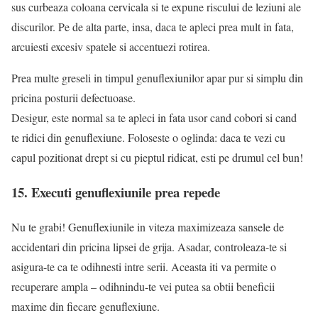
sus curbeaza coloana cervicala si te expune riscului de leziuni ale
discurilor. Pe de alta parte, insa, daca te apleci prea mult in fata,
arcuiesti excesiv spatele si accentuezi rotirea.
Prea multe greseli in timpul genuflexiunilor apar pur si simplu din
pricina posturii defectuoase.
Desigur, este normal sa te apleci in fata usor cand cobori si cand
te ridici din genuflexiune. Foloseste o oglinda: daca te vezi cu
capul pozitionat drept si cu pieptul ridicat, esti pe drumul cel bun!
15. Executi genuflexiunile prea repede
Nu te grabi! Genuflexiunile in viteza maximizeaza sansele de
accidentari din pricina lipsei de grija. Asadar, controleaza-te si
asigura-te ca te odihnesti intre serii. Aceasta iti va permite o
recuperare ampla – odihnindu-te vei putea sa obtii beneficii
maxime din fiecare genuflexiune.