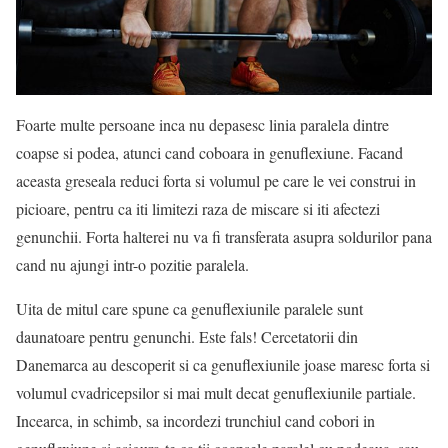
Foarte multe persoane inca nu depasesc linia paralela dintre
coapse si podea, atunci cand coboara in genuflexiune. Facand
aceasta greseala reduci forta si volumul pe care le vei construi in
picioare, pentru ca iti limitezi raza de miscare si iti afectezi
genunchii. Forta halterei nu va fi transferata asupra soldurilor pana
cand nu ajungi intr-o pozitie paralela.
Uita de mitul care spune ca genuflexiunile paralele sunt
daunatoare pentru genunchi. Este fals! Cercetatorii din
Danemarca au descoperit si ca genuflexiunile joase maresc forta si
volumul cvadricepsilor si mai mult decat genuflexiunile partiale.
Incearca, in schimb, sa incordezi trunchiul cand cobori in