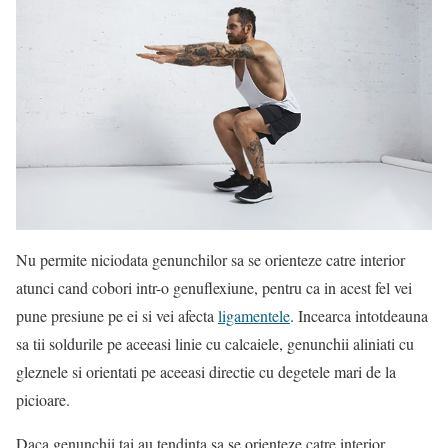
Nu permite niciodata genunchilor sa se orienteze catre interior
atunci cand cobori intr-o genuflexiune, pentru ca in acest fel vei
pune presiune pe ei si vei afecta
ligamentele
. Incearca intotdeauna
sa tii soldurile pe aceeasi linie cu calcaiele, genunchii aliniati cu
gleznele si orientati pe aceeasi directie cu degetele mari de la
picioare.
Daca genunchii tai au tendinta sa se orienteze catre interior,