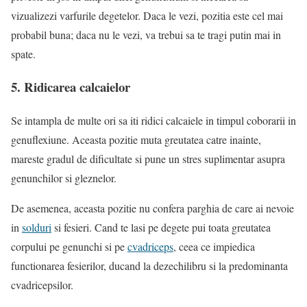
vizualizezi varfurile degetelor. Daca le vezi, pozitia este cel mai
probabil buna; daca nu le vezi, va trebui sa te tragi putin mai in
spate.
5. Ridicarea calcaielor
Se intampla de multe ori sa iti ridici calcaiele in timpul coborarii in
genuflexiune. Aceasta pozitie muta greutatea catre inainte,
mareste gradul de dificultate si pune un stres suplimentar asupra
genunchilor si gleznelor.
De asemenea, aceasta pozitie nu confera parghia de care ai nevoie
in
solduri
si fesieri. Cand te lasi pe degete pui toata greutatea
corpului pe genunchi si pe
cvadriceps
, ceea ce impiedica
functionarea fesierilor, ducand la dezechilibru si la predominanta
cvadricepsilor.