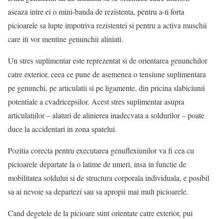
aseaza intre ei o mini-banda de rezistenta, pentru a-ti forta
picioarele sa lupte impotriva rezistentei si pentru a activa muschii
care iti vor mentine genunchii aliniati.
Un stres suplimentar este reprezentat si de orientarea genunchilor
catre exterior, ceea ce pune de asemenea o tensiune suplimentara
pe genunchi, pe articulatii si pe ligamente, din pricina slabiciunii
potentiale a cvadricepsilor. Acest stres suplimentar asupra
articulatiilor – alaturi de alinierea inadecvata a soldurilor – poate
duce la accidentari in zona spatelui.
Pozitia corecta pentru executarea genuflexiunilor va fi cea cu
picioarele departate la o latime de umeri, insa in functie de
mobilitatea soldului si de structura corporala individuala, e posibil
sa ai nevoie sa departezi sau sa apropii mai mult picioarele.
Cand degetele de la picioare sunt orientate catre exterior, pui