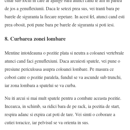
chiar sub locul in care ar ajunge bara atunci cand te afli in partea
de jos a genuflexiunii. Daca le setezi prea sus, vei tranti bara pe
barele de siguranta la fiecare repetare. In acest fel, atunci cand esti
prea obosit, poti pune bara pe barele de siguranta si poti iesi.
8. Curbarea zonei lombare
Mentine intotdeauna o pozitie plata si neutra a coloanei vertebrale
atunci cand faci genuflexiuni. Daca arcuiesti spatele, vei pune o
presiune periculoasa asupra coloanei lombare. Pe masura ce
cobori catre o pozitie paralela, fundul se va ascunde sub trunchi,
iar zona lombara a spatelui se va curba.
Nu iti arcui si mai mult spatele pentru a combate aceasta pozitie.
Incearca, in schimb, sa ridici bara de pe rack, ia pozitia de start,
respira adanc si expira cat poti de tare. Vei simti o coborare a
cutiei toracice, iar pelvisul se va orienta in sus.