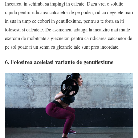
Incearca, in schimb, sa impingi in calcaie. Daca vrei o solutie
rapida pentru ridicarea calcaielor de pe podea, ridica degetele mari
in sus in timp ce cobori in genuflexiune, pentru a te forta sa iti
folosesti si calcaiele. De asemenea, adauga la incalzire mai multe
exercitii de mobilitate a gleznelor, pentru ca ridicarea calcaielor de
pe sol poate fi un semn ca gleznele tale sunt prea incordate.
6. Folosirea aceleiasi variante de genuflexiune