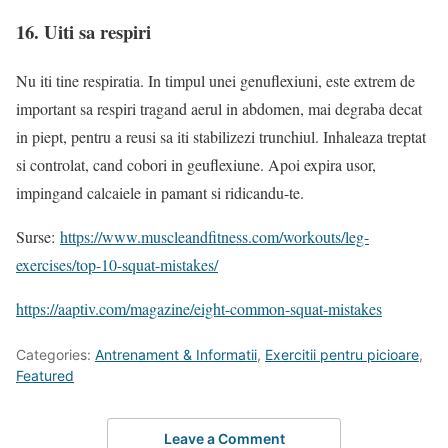
16. Uiti sa respiri
Nu iti tine respiratia. In timpul unei genuflexiuni, este extrem de
important sa respiri tragand aerul in abdomen, mai degraba decat
in piept, pentru a reusi sa iti stabilizezi trunchiul. Inhaleaza treptat
si controlat, cand cobori in geuflexiune. Apoi expira usor,
impingand calcaiele in pamant si ridicandu-te.
Surse:
https://www.muscleandfitness.com/workouts/leg-
exercises/top-10-squat-mistakes/
https://aaptiv.com/magazine/eight-common-squat-mistakes
Categories:
Antrenament & Informatii
,
Exercitii pentru picioare
,
Featured
Leave a Comment