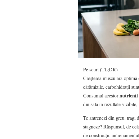
Pe scurt (TL;DR)
Creșterea musculară optimă d
cărămizile, carbohidrații sun
nutrienți
Consumul acestor
din sală în rezultate vizibile
Te antrenezi din greu, tragi d
stagneze? Răspunsul, de cele m
de construcții: antrenamentul