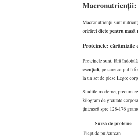
Macronutrienții:
Macronutrienții sunt nutrienți
diete pentru masă
oricărei
Proteinele: cărămizile 
Proteinele sunt, fără îndoia
esențiali
, pe care corpul îi f
la un set de piese Lego; corp
Studiile moderne, precum cel
kilogram de greutate corpora
țintească spre 128-176 gra
Sursă de proteine
Piept de pui/curcan