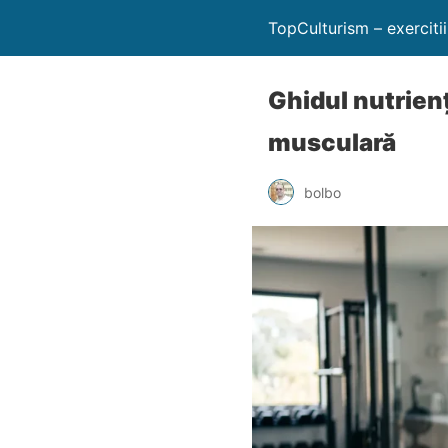
TopCulturism – exerciti
Ghidul nutrien
musculară
bolbo