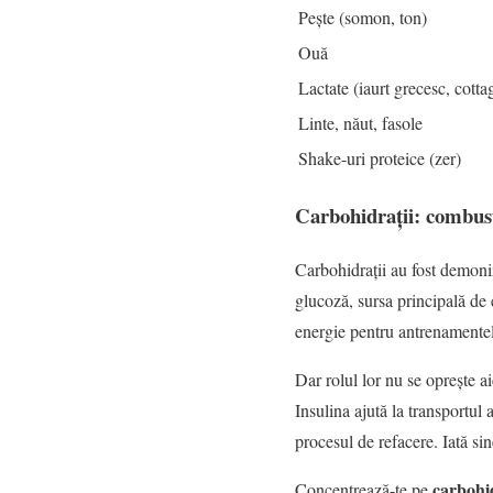
Pește (somon, ton)
Ouă
Lactate (iaurt grecesc, cotta
Linte, năut, fasole
Shake-uri proteice (zer)
Carbohidrații: combust
Carbohidrații au fost demoniz
glucoză, sursa principală de 
energie pentru antrenamentel
Dar rolul lor nu se oprește 
Insulina ajută la transportul 
procesul de refacere. Iată sin
carbohi
Concentrează-te pe