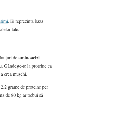
ăsimi
. Ei reprezintă baza
atelor tale.
aminoacizi
 lanțuri de
ou. Gândește-te la proteine ca
u a crea mușchi.
 2,2 grame de proteine per
nă de 80 kg ar trebui să