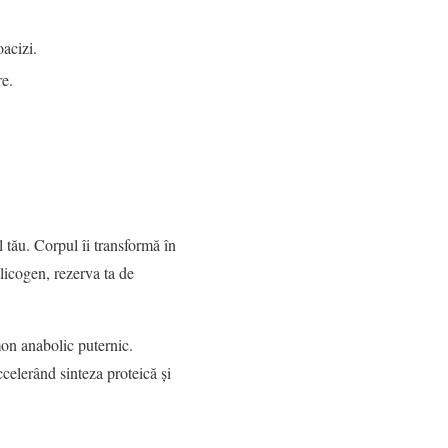
oacizi.
re.
l tău. Corpul îi transformă în
licogen, rezerva ta de
mon anabolic puternic.
ccelerând sinteza proteică și