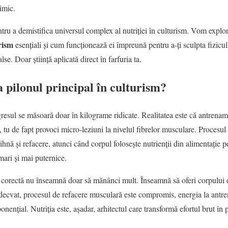
imic.
tru a demistifica universul complex al nutriției în culturism. Vom explo
rism
esențiali și cum funcționează ei împreună pentru a-ți sculpta fizicul
se. Doar știință aplicată direct în farfuria ta.
a pilonul principal în culturism?
resul se măsoară doar în kilograme ridicate. Realitatea este că antrenam
, tu de fapt provoci micro-leziuni la nivelul fibrelor musculare. Procesul 
hnă și refacere, atunci când corpul folosește nutrienții din alimentație p
mari și mai puternice.
corectă nu înseamnă doar să mănânci mult. Înseamnă să oferi corpului e
decvat, procesul de refacere musculară este compromis, energia la antre
ențial. Nutriția este, așadar, arhitectul care transformă efortul brut în 