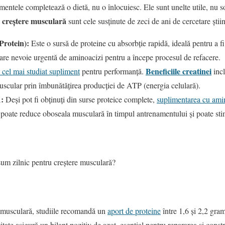
limentele completează o dietă, nu o înlocuiesc. Ele sunt unelte utile, nu 
 creștere musculară
sunt cele susținute de zeci de ani de cercetare știin
rotein):
Este o sursă de proteine cu absorbție rapidă, ideală pentru a 
are nevoie urgentă de aminoacizi pentru a începe procesul de refacere.
Beneficiile creatinei
 cel mai studiat supliment
pentru performanță.
incl
uscular prin îmbunătățirea producției de ATP (energia celulară).
:
Deși pot fi obținuți din surse proteice complete,
suplimentarea cu amin
poate reduce oboseala musculară în timpul antrenamentului și poate stim
sum zilnic pentru creștere musculară?
 musculară, studiile recomandă un
aport de proteine
între 1,6 și 2,2 gra
itate asigură un bilanț pozitiv de azot, esențial pentru repararea și const