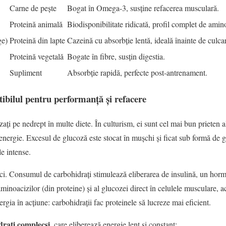
Carne de pește
Bogat în Omega-3, susține refacerea musculară.
Proteină animală
Biodisponibilitate ridicată, profil complet de amin
ge)
Proteină din lapte
Cazeină cu absorbție lentă, ideală înainte de culca
Proteină vegetală
Bogate în fibre, susțin digestia.
Supliment
Absorbție rapidă, perfecte post-antrenament.
ibilul pentru performanță și refacere
ați pe nedrept în multe diete. În culturism, ei sunt cel mai bun prieten a
energie. Excesul de glucoză este stocat în mușchi și ficat sub formă de g
e intense.
aici. Consumul de carbohidrați stimulează eliberarea de insulină, un hor
aminoacizilor (din proteine) și al glucozei direct în celulele musculare, a
ergia în acțiune: carbohidrații fac proteinele să lucreze mai eficient.
drați complecși
, care eliberează energie lent și constant: