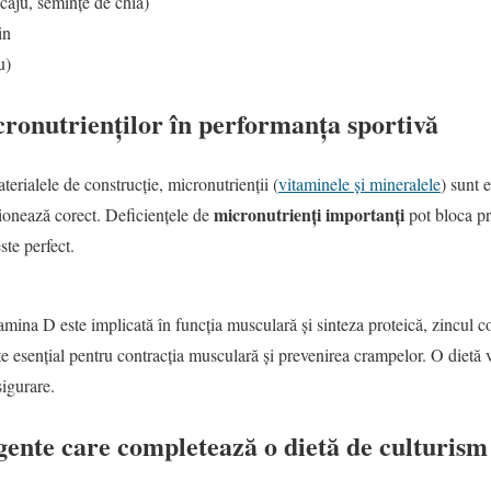
caju, semințe de chia)
in
u)
icronutrienților în performanța sportivă
erialele de construcție, micronutrienții (
vitaminele și mineralele
) sunt 
micronutrienți importanți
ționează corect. Deficiențele de
pot bloca pr
ste perfect.
mina D este implicată în funcția musculară și sinteza proteică, zincul co
te esențial pentru contracția musculară și prevenirea crampelor. O dietă va
igurare.
gente care completează o dietă de culturism