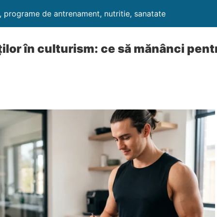
i, programe de antrenament, nutritie, sanatate
ților în culturism: ce să mănânci pen