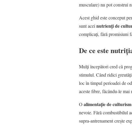
musculare) nu pot construi n
Acest ghid este conceput pen
nutrienți de cultu
sunt acei
complicați, fără promisiuni fal
De ce este nutriți
Mulți începători cred că prog
stimulul. Când ridici greutăți
loc în timpul perioadei de odi
aceste fibre, făcându-le mai 
alimentație de culturism
O
nevoie. Fără combustibilul a
supra-antrenament crește expon