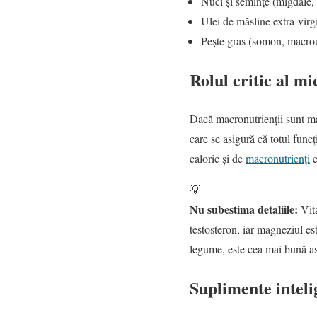
Nuci și semințe (migdale, 
Ulei de măsline extra-virg
Pește gras (somon, macro
Rolul critic al m
Dacă macronutrienții sunt mat
care se asigură că totul func
caloric și de
macronutrienți
e
💡
Nu subestima detaliile:
Vita
testosteron, iar magneziul es
legume, este cea mai bună as
Suplimente inteli