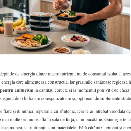
epinde de sinergia dintre macronutrienți, nu de consumul izolat al acest
t energia care alimentează construcția, iar grăsimile sănătoase reglează 
 pentru culturism
în cantități corecte și la momentul potrivit este cheia
, susținut de o hidratare corespunzătoare și, opțional, de suplimente strat
e fiare și îți numeri repetările cu sfințenie. Dar te-ai întrebat vreodată de
ai multe ori, nu se află în sala de forță, ci în bucătărie. Gândește-te la
 este munca, iar nutrienții sunt materialele. Fără cărămizi, ciment și ener