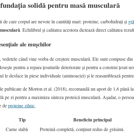
 fundația solidă pentru masă musculară
i de care corpul are nevoie în cantități mari: proteine, carbohidrați și
gr
 musculară
. Echilibrul și calitatea acestora dictează direct calitatea rezult
esențiale ale mușchilor
lă, vedetele când vine vorba de creștere musculară. Ele sunt compuse din
olosește pentru a repara țesuturile deteriorate și pentru a construi țesut n
ul le desface în piese individuale (aminoacizi) și le reasamblează pentr
e publicate de Morton et al. (2018), recomandă un aport de 1,6 până la
lă pe zi pentru a maximiza sinteza proteică musculară. Așadar, o persoa
me de
proteine zilnic
.
Tip
Beneficiu principal
Carne slabă
Proteină completă, conținut redus de grăsimi.