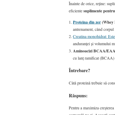
Înainte de orice, reține: sup
suplimente pentru
eficiente
Proteina din zer
(Whey P
antrenament, când corpul 
Creatina monohidrat: Este
anduranței și volumului m
Aminoacizi BCAA/EAA
cu lanț ramificat (BCAA) 
Întrebare?
Câtă proteină trebuie să con
Răspuns:
Pentru a maximiza creșterea
corporală pe zi. Această cant