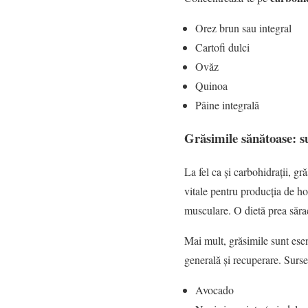
Orez brun sau integral
Cartofi dulci
Ovăz
Quinoa
Pâine integrală
Grăsimile sănătoase: s
La fel ca și carbohidrații, gr
vitale pentru producția de h
musculare. O dietă prea săra
Mai mult, grăsimile sunt esen
generală și recuperare. Surse
Avocado