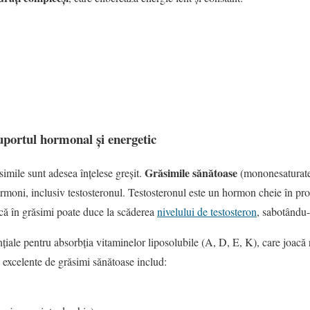
uportul hormonal și energetic
Grăsimile sănătoase
ăsimile sunt adesea înțelese greșit.
(mononesaturate 
ormoni, inclusiv testosteronul. Testosteronul este un hormon cheie în pr
că în grăsimi poate duce la scăderea
nivelului de testosteron
, sabotându-
țiale pentru absorbția vitaminelor liposolubile (A, D, E, K), care joacă r
 excelente de grăsimi sănătoase includ: