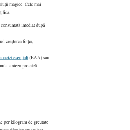
soluții magice. Cele mai
țifică.
fi consumată imediat după
ud creșterea forței,
oacizi esențiali
(EAA) sau
ula sinteza proteică.
me per kilogram de greutate
ruirea fibrelor musculare