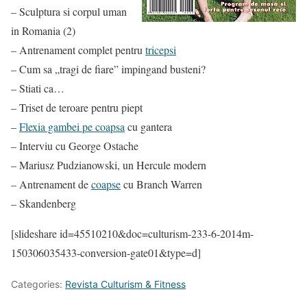
– Sculptura si corpul uman
in Romania (2)
– Antrenament complet pentru
tricepsi
– Cum sa „tragi de fiare” impingand busteni?
– Stiati ca…
– Triset de teroare pentru piept
–
Flexia gambei pe coapsa
cu gantera
– Interviu cu George Ostache
– Mariusz Pudzianowski, un Hercule modern
– Antrenament de
coapse
cu Branch Warren
– Skandenberg
[slideshare id=45510210&doc=culturism-233-6-2014m-
150306035433-conversion-gate01&type=d]
Categories:
Revista Culturism & Fitness