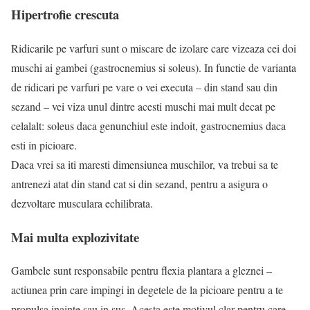
Hipertrofie crescuta
Ridicarile pe varfuri sunt o miscare de izolare care vizeaza cei doi
muschi ai gambei (gastrocnemius si soleus). In functie de varianta
de ridicari pe varfuri pe vare o vei executa – din stand sau din
sezand – vei viza unul dintre acesti muschi mai mult decat pe
celalalt: soleus daca genunchiul este indoit, gastrocnemius daca
esti in picioare.
Daca vrei sa iti maresti dimensiunea muschilor, va trebui sa te
antrenezi atat din stand cat si din sezand, pentru a asigura o
dezvoltare musculara echilibrata.
Mai multa explozivitate
Gambele sunt responsabile pentru flexia plantara a gleznei –
actiunea prin care impingi in degetele de la picioare pentru a te
propulsa inainte sau in sus. Acesta este motivul clar pentru care