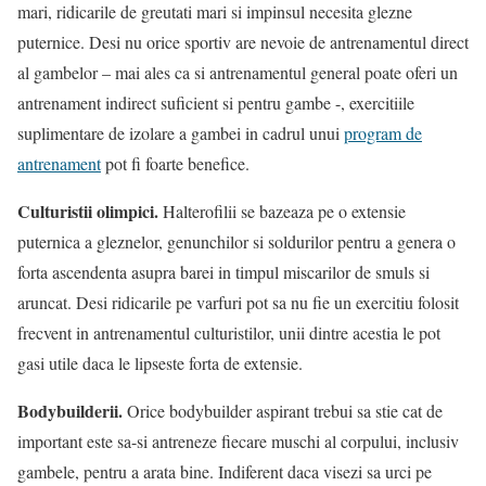
mari, ridicarile de greutati mari si impinsul necesita glezne
puternice. Desi nu orice sportiv are nevoie de antrenamentul direct
al gambelor – mai ales ca si antrenamentul general poate oferi un
antrenament indirect suficient si pentru gambe -, exercitiile
suplimentare de izolare a gambei in cadrul unui
program de
antrenament
pot fi foarte benefice.
Culturistii olimpici.
Halterofilii se bazeaza pe o extensie
puternica a gleznelor, genunchilor si soldurilor pentru a genera o
forta ascendenta asupra barei in timpul miscarilor de smuls si
aruncat. Desi ridicarile pe varfuri pot sa nu fie un exercitiu folosit
frecvent in antrenamentul culturistilor, unii dintre acestia le pot
gasi utile daca le lipseste forta de extensie.
Bodybuilderii.
Orice bodybuilder aspirant trebui sa stie cat de
important este sa-si antreneze fiecare muschi al corpului, inclusiv
gambele, pentru a arata bine. Indiferent daca visezi sa urci pe