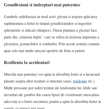
Genuflexiuni si indreptari mai puternice
Gambele stabilizeaza in mod activ glezna si asigura aplicarea
suplimentara a fortei in timpul genuflexiunilor si tragerilor
(pliometrie si ridicari olimpice). Flexia plantara a gleznei face
parte din „extensia tripla”, care se refera la extensia impreuna a
gleznelor, genunchilor si soldurilor. Prin aceste actiuni comune
apar cele mai multe miscari sportive de forta si putere.
Rezilienta la accidentari
Muschii mai puternici vor ajuta la absorbtia fortei si a incarcarii
plasate asupra altor tesuturi si structuri (oase,
tendoane
etc.).
Multe persoane pot suferi leziuni ale tendonului lui Ahile sau
incordari ale gambei din cauza lipsei de coordonare musculara
adecvata si a fortei excentrice pentru a ajuta la absorbtia fortei in
zonele cu impact mai mare.