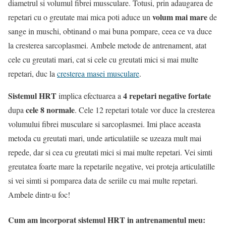
diametrul si volumul fibrei mussculare. Totusi, prin adaugarea de
volum mai mare
repetari cu o greutate mai mica poti aduce un
de
sange in muschi, obtinand o mai buna pompare, ceea ce va duce
la cresterea sarcoplasmei. Ambele metode de antrenament, atat
cele cu greutati mari, cat si cele cu greutati mici si mai multe
repetari, duc la
cresterea masei musculare
.
Sistemul HRT
4 repetari negative fortate
implica efectuarea a
cele 8 normale
dupa
. Cele 12 repetari totale vor duce la cresterea
volumului fibrei musculare si sarcoplasmei. Imi place aceasta
metoda cu greutati mari, unde articulatiile se uzeaza mult mai
repede, dar si cea cu greutati mici si mai multe repetari. Vei simti
greutatea foarte mare la repetarile negative, vei proteja articulatille
si vei simti si pomparea data de seriile cu mai multe repetari.
Ambele dintr-u foc!
Cum am incorporat sistemul HRT in antrenamentul meu: