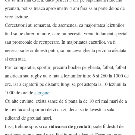
greutati, pot sa treaca aproximativ 4 ani fara sa ai parte deloc de
vreo leziune.
Cercetatorii au remarcat, de asemenea, ca majoritatea leizunilor
tind sa fie dureri minore, care nu necesita vreun tratament special
sau protocoale de recuperare. In majoritatea cazurilor, va fi
necesar sa te odihnesti putin, sa pui ceva gheata pe zona afectata
si cam atat.
Prin comparatie, sporturi precum hochei pe gheata, fotbal, fotbal
american sau rugby au o rata a leziunilor intre 6 si 260 la 1000 de
ore, iar alergatorii pe distante lungi se pot astepta la 10 leziuni la
1000 de ore de
alergare
.
Cu alte cuvinte, exista sanse de 6 pana la de 10 ori mai mari de a
te lovi facand sporturi de zi cu zi, decat sa te lovesti la sala
ridicand de greutati mari.
ridicarea de greutati
Insa, trebuie spus si ca
poate fi destul de
nesigura, atunci cand nu o faci in mod adecvat. Daca nu inveti