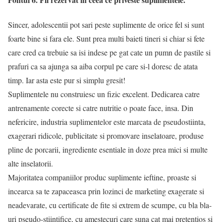
Sincer, adolescentii pot sari peste suplimente de orice fel si sunt
foarte bine si fara ele. Sunt prea multi baieti tineri si chiar si fete
care cred ca trebuie sa isi indese pe gat cate un pumn de pastile si
prafuri ca sa ajunga sa aiba corpul pe care si-l doresc de atata
timp. Iar asta este pur si simplu gresit!
Suplimentele nu construiesc un fizic excelent. Dedicarea catre
antrenamente corecte si catre nutritie o poate face, insa. Din
nefericire, industria suplimentelor este marcata de pseudostiinta,
exagerari ridicole, publicitate si promovare inselatoare, produse
pline de porcarii, ingrediente esentiale in doze prea mici si multe
alte inselatorii.
Majoritatea companiilor produc suplimente ieftine, proaste si
incearca sa te zapaceasca prin lozinci de marketing exagerate si
neadevarate, cu certificate de fite si extrem de scumpe, cu bla bla-
uri pseudo-stiintifice, cu amestecuri care suna cat mai pretentios si