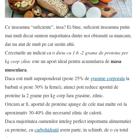
Ce inseamna “suficiente”, insa? Ei bine, suficient inseamna putin
mai mult decat suntem majoritatea dintre noi obisnuiti sa mancam,
dar nu atat de mult pe cat sustin altii.
Cercetarile au indicat ca o
dieta cu 1.6 -2 grame de proteine per
masa
kg corp zilnic
este un aport ideal pentru acumularea de
musculara
.
Daca esti mult supraponderal (peste 25% de
grasime corporala
la
barbati si peste 30% la femei), atunci poti reduce aportul de
proteine la 2 grame per kg corp fara grasime, zilnic.
Oricum ar fi, aportul de proteine ajunge de cele mai multe ori la
aproximativ 30-40% din necesarul zilnic de calorii.
Daca majoritatea oamenilor inteleg perfect importanta alimentatiei
cu proteine, cu
carbohidratii
avem parte, in schimb, de o cu totul