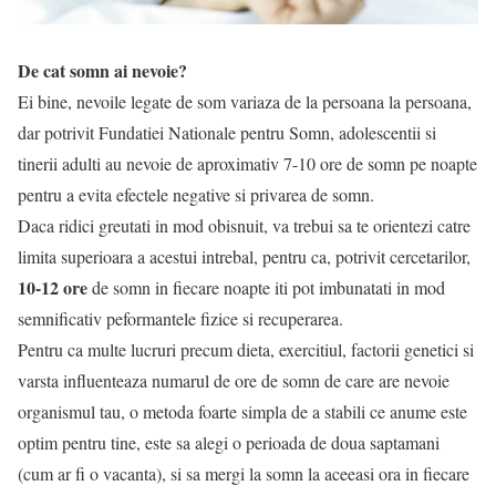
De cat somn ai nevoie?
Ei bine, nevoile legate de som variaza de la persoana la persoana,
dar potrivit Fundatiei Nationale pentru Somn, adolescentii si
tinerii adulti au nevoie de aproximativ 7-10 ore de somn pe noapte
pentru a evita efectele negative si privarea de somn.
Daca ridici greutati in mod obisnuit, va trebui sa te orientezi catre
limita superioara a acestui intrebal, pentru ca, potrivit cercetarilor,
10-12 ore
de somn in fiecare noapte iti pot imbunatati in mod
semnificativ peformantele fizice si recuperarea.
Pentru ca multe lucruri precum dieta, exercitiul, factorii genetici si
varsta influenteaza numarul de ore de somn de care are nevoie
organismul tau, o metoda foarte simpla de a stabili ce anume este
optim pentru tine, este sa alegi o perioada de doua saptamani
(cum ar fi o vacanta), si sa mergi la somn la aceeasi ora in fiecare