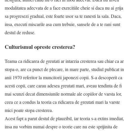
modalitatea adecvata de a face exercitiile cheie si daca nu ai grija
sa progresezi gradual, este foarte usor sa te ranesti la sala. Daca,
insa, executi miscarile asa cum trebuie, sansele de a te rani sunt
destul de reduse.
Culturismul opreste cresterea?
Teama ca ridicarea de greutati ar intarzia cresterea sau chiar ca ar
stopa-o, are ca punct de plecare, in mare parte, studiul publicat in
anii 1970 referitor la muncitorii japonezi copii. S-a descoperit ca
acesti copii, care carau adesea greutati mari, aveau tendinta de fi
mai scunzi decat dimensiunile normale ale copiilor de varsta lor,
ceea ce a condus la teoria ca ridicarea de greutati mari la varste
mici poate stopa cresterea.
Acest fapt a parut destul de plauzibil, iar teoria s-a extins imediat,
insa nu vorbim numai despre o teorie care nu este sprijinita de