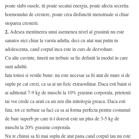
poate slabi oasele, iti poate secatui energia, poate afecta secretia
hormonului de crestere, poate crea disfunctii menstruale si chiar
stoparea cresterii.
2.
Adesea mentinerea unui asemenea nivel al grasimii nu este
sanatos nici chiar la varsta adulta, deci cu atat mai putin in
adolescenta, cand corpul inca este in curs de dezvoltare.
Cu alte cuvinte, tinerii nu trebuie sa fie definiti la modul in care
sunt adultii.
Iata totusi si vestile bune: nu este necesar sa fii atat de mare si de
suplu pe cat crezi, ca sa ai un fizic extraordinar. Daca esti baiat si
ai aditional 7-9 kg de muschi la 10% grasime corporala, prietenii
tai vor crede ca arati ca un zeu din mitologia greaca. Daca esti
fata, tot ce trebuie sa faci ca sa ai forma perfecta pentru costumul
de baie superb pe care ti-l doresti este un plus de 3-5 kg de
muschi la 20% grasime corporala.
Nu te chinui sa fii mai suplu de atat pana cand corpul tau nu este