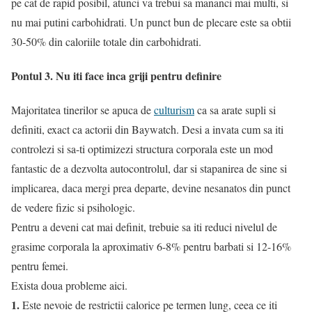
pe cat de rapid posibil, atunci va trebui sa mananci mai multi, si
nu mai putini carbohidrati. Un punct bun de plecare este sa obtii
30-50% din caloriile totale din carbohidrati.
Pontul 3. Nu iti face inca griji pentru definire
Majoritatea tinerilor se apuca de
culturism
ca sa arate supli si
definiti, exact ca actorii din Baywatch. Desi a invata cum sa iti
controlezi si sa-ti optimizezi structura corporala este un mod
fantastic de a dezvolta autocontrolul, dar si stapanirea de sine si
implicarea, daca mergi prea departe, devine nesanatos din punct
de vedere fizic si psihologic.
Pentru a deveni cat mai definit, trebuie sa iti reduci nivelul de
grasime corporala la aproximativ 6-8% pentru barbati si 12-16%
pentru femei.
Exista doua probleme aici.
1.
Este nevoie de restrictii calorice pe termen lung, ceea ce iti