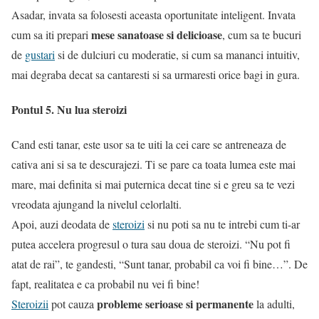
Asadar, invata sa folosesti aceasta oportunitate inteligent. Invata
mese sanatoase si delicioase
cum sa iti prepari
, cum sa te bucuri
de
gustari
si de dulciuri cu moderatie, si cum sa mananci intuitiv,
mai degraba decat sa cantaresti si sa urmaresti orice bagi in gura.
Pontul 5. Nu lua steroizi
Cand esti tanar, este usor sa te uiti la cei care se antreneaza de
cativa ani si sa te descurajezi. Ti se pare ca toata lumea este mai
mare, mai definita si mai puternica decat tine si e greu sa te vezi
vreodata ajungand la nivelul celorlalti.
Apoi, auzi deodata de
steroizi
si nu poti sa nu te intrebi cum ti-ar
putea accelera progresul o tura sau doua de steroizi. “Nu pot fi
atat de rai”, te gandesti, “Sunt tanar, probabil ca voi fi bine…”. De
fapt, realitatea e ca probabil nu vei fi bine!
probleme serioase si permanente
Steroizii
pot cauza
la adulti,