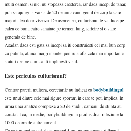
multi oameni si nici nu stopeaza cresterea, iar daca incepi de tanar,
poti sa ajungi la varsta de 20 de ani avand genul de corp la care
majoritatea doar viseaza. De asemenea, culturismul te va duce pe
calea ce buna catre sanatate pe termen lung, fericire si o stare
generala de bine.
Asadar, daca esti gata sa incepi sa iti construiesti cel mai bun corp
cu putinta, atunci mergi inainte, pentru a afla cele mai importante
sfaturi despre cum sa iti implinesti visul.
Este periculos culturismul?
bodybuildingul
Contrar parerii multora, cercetarile au indicat ca
este unul dintre cele mai sigure sporturi in care te poti implica. In
urma unei analize complexe a 20 de studii, oamenii de stiinta au
constatat ca, in medie, bodybuildingul a produs doar o leziune la
1000 de ore de antrenament.
Ca sa fim mai exacti, daca petreci 5 ore pe saptamana ridicand