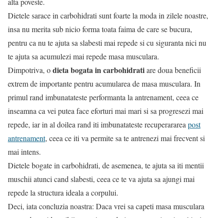
alta poveste.
Dietele sarace in carbohidrati sunt foarte la moda in zilele noastre,
insa nu merita sub nicio forma toata faima de care se bucura,
pentru ca nu te ajuta sa slabesti mai repede si cu siguranta nici nu
te ajuta sa acumulezi mai repede masa musculara.
dieta bogata in carbohidrati
Dimpotriva, o
are doua beneficii
extrem de importante pentru acumularea de masa musculara. In
primul rand imbunatateste performanta la antrenament, ceea ce
inseamna ca vei putea face eforturi mai mari si sa progresezi mai
repede, iar in al doilea rand iti imbunatateste recuperararea
post
antrenament
, ceea ce iti va permite sa te antrenezi mai frecvent si
mai intens.
Dietele bogate in carbohidrati, de asemenea, te ajuta sa iti mentii
muschii atunci cand slabesti, ceea ce te va ajuta sa ajungi mai
repede la structura ideala a corpului.
Deci, iata concluzia noastra: Daca vrei sa capeti masa musculara