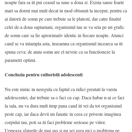
noapte fara sa iti pui ceasul sa sune a doua zi. Exista sanse foarte
mari sa dormi mai mult decat in mod obisnuit la inceput, pentru ca
ai datorii de somn pe care trebuie sa le platesti, dar catre finalul
celei de-a doua saptamani, organismul tau se va seta pe un grafic
de somn care sa fie aproximativ identic in fiecare noapte. Atunci
cand se va intampla asta, inseamna ca organismul incearca sa iti
spuna ceva: de atata somn are el nevoie ca sa functioneze la
parametri optimi.
Concluzia pentru culturistii adolescenti
Nu este nimic in neregula cu faptul ca ridici greutati la varsta
adolescentei, dar trebuie sa o faci cu cap. Daca habar n-ai ce faci
la sala, nu va dura mult timp pana cand iti vei da tot organismul
peste cap, iar daca devii un fanatic in ceea ce priveste imaginea
corpului tau, poti sa iti faci probleme serioase pe viitor.
Urmeaza sfaturile de mai sus si nu vei avea nici o problema pe