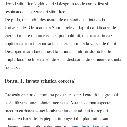
dovezi stiintifice legitime, ci si despre o teorie care a fost si
respinsa de alte cercetari stiintifice.
De pilda, un studiu desfasurat de oamenii de stiinta de la
Universitatea Germana de Sport a relevat faptul ca ridicarea de
greutati nu are niciun efect asupra inaltimii, nici macar in cazul
copiilor care au inceput sa faca acest sport de la varsta de 6 ani.
Descoperiri similare au iesit la lumina si intr-un studiu foarte
amplu facut pe tineri atleti de elita, desfasurat de oameni de stiinta
francezi.
Pontul 1. Invata tehnica corecta!
Greseala extrem de comuna pe care o fac cei care ridica greutati
este utilizarea unei tehnici incorecte. Asta inseamna aspecte
precum curbarea zonei lombare atunci cand faci indreptari,
aruncarea barei de pe piept la impingeri din plan intins sau
aducerea genunchilor catre interior la
genuflexiuni cu bara
.