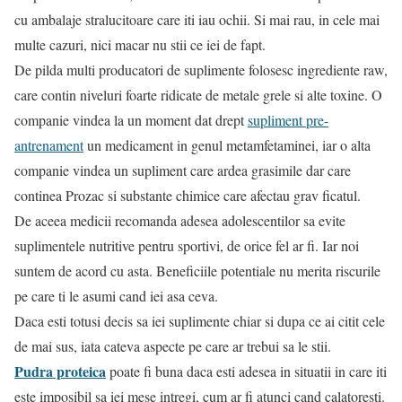
cu ambalaje stralucitoare care iti iau ochii. Si mai rau, in cele mai
multe cazuri, nici macar nu stii ce iei de fapt.
De pilda multi producatori de suplimente folosesc ingrediente raw,
care contin niveluri foarte ridicate de metale grele si alte toxine. O
companie vindea la un moment dat drept
supliment pre-
antrenament
un medicament in genul metamfetaminei, iar o alta
companie vindea un supliment care ardea grasimile dar care
continea Prozac si substante chimice care afectau grav ficatul.
De aceea medicii recomanda adesea adolescentilor sa evite
suplimentele nutritive pentru sportivi, de orice fel ar fi. Iar noi
suntem de acord cu asta. Beneficiile potentiale nu merita riscurile
pe care ti le asumi cand iei asa ceva.
Daca esti totusi decis sa iei suplimente chiar si dupa ce ai citit cele
de mai sus, iata cateva aspecte pe care ar trebui sa le stii.
Pudra proteica
poate fi buna daca esti adesea in situatii in care iti
este imposibil sa iei mese intregi, cum ar fi atunci cand calatoresti.