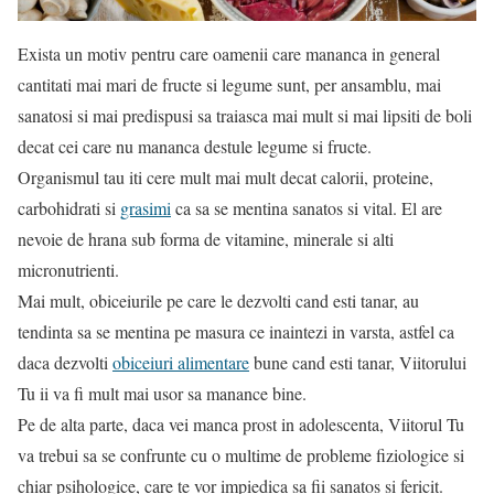
Exista un motiv pentru care oamenii care mananca in general
cantitati mai mari de fructe si legume sunt, per ansamblu, mai
sanatosi si mai predispusi sa traiasca mai mult si mai lipsiti de boli
decat cei care nu mananca destule legume si fructe.
Organismul tau iti cere mult mai mult decat calorii, proteine,
carbohidrati si
grasimi
ca sa se mentina sanatos si vital. El are
nevoie de hrana sub forma de vitamine, minerale si alti
micronutrienti.
Mai mult, obiceiurile pe care le dezvolti cand esti tanar, au
tendinta sa se mentina pe masura ce inaintezi in varsta, astfel ca
daca dezvolti
obiceiuri alimentare
bune cand esti tanar, Viitorului
Tu ii va fi mult mai usor sa manance bine.
Pe de alta parte, daca vei manca prost in adolescenta, Viitorul Tu
va trebui sa se confrunte cu o multime de probleme fiziologice si
chiar psihologice, care te vor impiedica sa fii sanatos si fericit.