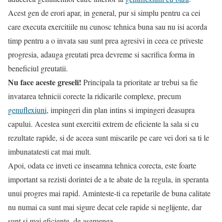
Acest gen de erori apar, in general, pur si simplu pentru ca cei
care executa exercitiile nu cunosc tehnica buna sau nu isi acorda
timp pentru a o invata sau sunt prea agresivi in ceea ce priveste
progresia, adauga greutati prea devreme si sacrifica forma in
beneficiul greutatii.
Nu face aceste greseli!
Principala ta prioritate ar trebui sa fie
invatarea tehnicii corecte la ridicarile complexe, precum
genuflexiuni
, impingeri din plan intins si impingeri deasupra
capului. Acestea sunt exercitii extrem de eficiente la sala si cu
rezultate rapide, si de aceea sunt miscarile pe care vei dori sa ti le
imbunatatesti cat mai mult.
Apoi, odata ce inveti ce inseamna tehnica corecta, este foarte
important sa rezisti dorintei de a te abate de la regula, in speranta
unui progres mai rapid. Aminteste-ti ca repetarile de buna calitate
nu numai ca sunt mai sigure decat cele rapide si neglijente, dar
sunt si mai eficiente, de asemenea.