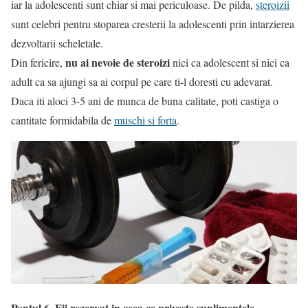
iar la adolescenti sunt chiar si mai periculoase. De pilda,
steroizii
sunt celebri pentru stoparea cresterii la adolescenti prin intarzierea
dezvoltarii scheletale.
nu ai nevoie de steroizi
Din fericire,
nici ca adolescent si nici ca
adult ca sa ajungi sa ai corpul pe care ti-l doresti cu adevarat.
Daca iti aloci 3-5 ani de munca de buna calitate, poti castiga o
cantitate formidabila de
muschi si forta
.
Pontul 6. Fii rezervat in ceea ce priveste suplimentele.