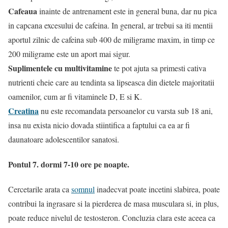
Cafeaua
inainte de antrenament este in general buna, dar nu pica
in capcana excesului de cafeina. In general, ar trebui sa iti mentii
aportul zilnic de cafeina sub 400 de miligrame maxim, in timp ce
200 miligrame este un aport mai sigur.
Suplimentele cu multivitamine
te pot ajuta sa primesti cativa
nutrienti cheie care au tendinta sa lipseasca din dietele majoritatii
oamenilor, cum ar fi vitaminele D, E si K.
Creatina
nu este recomandata persoanelor cu varsta sub 18 ani,
insa nu exista nicio dovada stiintifica a faptului ca ea ar fi
daunatoare adolescentilor sanatosi.
Pontul 7. dormi 7-10 ore pe noapte.
Cercetarile arata ca
somnul
inadecvat poate incetini slabirea, poate
contribui la ingrasare si la pierderea de masa musculara si, in plus,
poate reduce nivelul de testosteron. Concluzia clara este aceea ca