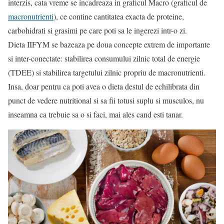
interzis, cata vreme se incadreaza in graficul Macro (graficul de
macronutrienti
), ce contine cantitatea exacta de proteine,
carbohidrati si grasimi pe care poti sa le ingerezi intr-o zi.
Dieta IIFYM se bazeaza pe doua concepte extrem de importante
si inter-conectate: stabilirea consumului zilnic total de energie
(TDEE) si stabilirea targetului zilnic propriu de macronutrienti.
Insa, doar pentru ca poti avea o dieta destul de echilibrata din
punct de vedere nutritional si sa fii totusi suplu si musculos, nu
inseamna ca trebuie sa o si faci, mai ales cand esti tanar.