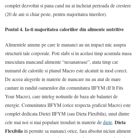
complet dezvoltat si pana cand nu ai incheiat perioada de crestere
(20 de ani si chiar peste, pentru majoritatea tinerilor).
Pontul 4. Ia-ti majoritatea caloriilor din alimente nutritive
Alimentele anume pe care le mananci au un impact mic asupra
structurii tale corporale. Poti slabi si in acelasi timp acumula masa
musculara mancand alimente “nesanatoase”, atata timp cat
numarul de caloriile si planul Macro este alcatuit in mod corect.
De aceea alegerile in materie de mancare nu au atat de mare
cautare in randul oamenilor din comunitatea IIFYM (If It Fits
Your Macro), care inteleg notiunile de baza ale balantei de
energie. Comunitatea IIFYM (orice respecta graficul Macro) este
complet dedicata Dietei IIFYM (sau Dieta Flexibila), unul dintre
Dieta
cele mai noi si mai populare trenduri in materie de
diete
.
Flexibila
iti permite sa mananci orice, fara absolut niciun aliment