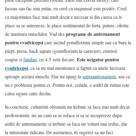
faceau sau fac mai putin, eu cred ca raspunsul este pozitiv. Cred
ca majoritatea face mai mult decat e necesar si din cauza ca le
place sa se antreneze, le place sentimentul de forta, putere, oferite
programe de antrenament
de marimea muschilor. Vad des
pentru cvadricepsi
care includ genuflexiuni simple sau cu bara la
piept, presa, hack squats (genuflexiuni la carucior), extensii
Este ucigator pentru
coapse si
fandari
, cu 4-5 serii fiecare.
cvadricepsi
, ca sa nu mai mentionez si faptul ca unele lucreaza
aproape aceiasi muschi. Dar nu ajung la
supraantrenament
, asa ca
nu e problema pentru ei. Pentru noi, ceilalti, o astfel de rutina este
calea sigura catre declin.
In concluzie, culturistii obisnuiti nu trebuie sa faca mai mult decat
profesionistii, nu au cum sa se refaca si sa se recupereze dupa
astfel de antrenamente si trebuie sa faca un volum mai redus, dar
la intensitate ridicata. De asemenea, iti sugerez sa nu faci