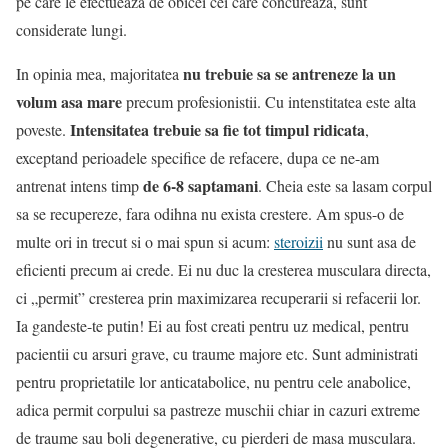
pe care le efectueaza de obicei cei care concureaza, sunt
considerate lungi.
nu trebuie sa se antreneze la un
In opinia mea, majoritatea
volum asa mare
precum profesionistii. Cu intenstitatea este alta
Intensitatea trebuie sa fie tot timpul ridicata
poveste.
,
exceptand perioadele specifice de refacere, dupa ce ne-am
de 6-8 saptamani
antrenat intens timp
. Cheia este sa lasam corpul
sa se recupereze, fara odihna nu exista crestere. Am spus-o de
multe ori in trecut si o mai spun si acum:
steroizii
nu sunt asa de
eficienti precum ai crede. Ei nu duc la cresterea musculara directa,
ci „permit” cresterea prin maximizarea recuperarii si refacerii lor.
Ia gandeste-te putin! Ei au fost creati pentru uz medical, pentru
pacientii cu arsuri grave, cu traume majore etc. Sunt administrati
pentru proprietatile lor anticatabolice, nu pentru cele anabolice,
adica permit corpului sa pastreze muschii chiar in cazuri extreme
de traume sau boli degenerative, cu pierderi de masa musculara.