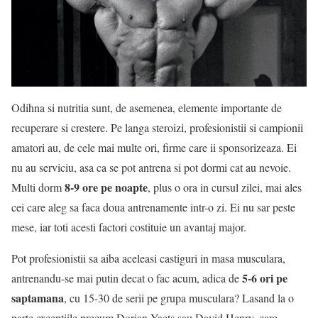
Odihna si nutritia sunt, de asemenea, elemente importante de
recuperare si crestere. Pe langa steroizi, profesionistii si campionii
amatori au, de cele mai multe ori, firme care ii sponsorizeaza. Ei
nu au serviciu, asa ca se pot antrena si pot dormi cat au nevoie.
8-9 ore pe noapte
Multi dorm
, plus o ora in cursul zilei, mai ales
cei care aleg sa faca doua antrenamente intr-o zi. Ei nu sar peste
mese, iar toti acesti factori costituie un avantaj major.
Pot profesionistii sa aiba aceleasi castiguri in masa musculara,
5-6 ori pe
antrenandu-se mai putin decat o fac acum, adica de
saptamana
, cu 15-30 de serii pe grupa musculara? Lasand la o
parte exceptiile precum Dorian Yaets sau David Henry, care