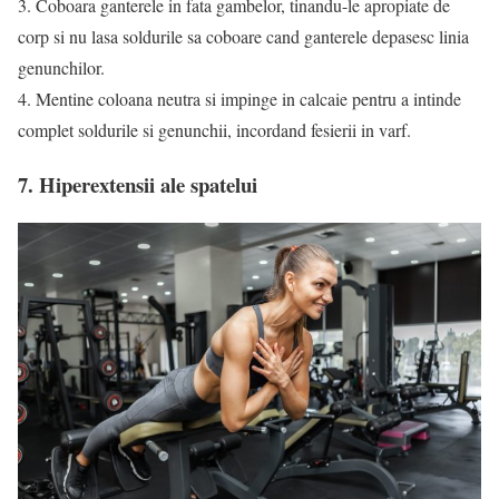
3. Coboara ganterele in fata gambelor, tinandu-le apropiate de
corp si nu lasa soldurile sa coboare cand ganterele depasesc linia
genunchilor.
4. Mentine coloana neutra si impinge in calcaie pentru a intinde
complet soldurile si genunchii, incordand fesierii in varf.
7. Hiperextensii ale spatelui