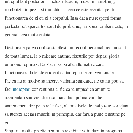
intregul lant posterior – inclusiv fesierii, muschii hamstring,
romboizii, trapezul si trunchiul – ceea ce este esential pentru
functionarea de zi cu zi a corpului. Insa daca nu respecti forma
perfecta pot aparea tot soiul de probleme, iar zona lombara este, in
general, cea mai afectata.
Desi poate parea cool sa stabilesti un record personal, recunoscut
de toata lumea, la o miscare anume, riscurile pot depasi gloria
unui one-rep max. Exista, insa, si alte alternative care
functioneaza la fel de eficient ca indreptarile conventionale.
Fie ca nu ai motive sa incerci varianta standard, fie ca nu poti sa
faci
indreptari
conventionale, fie ca te impiedica anumite
accidentari sau vrei doar sa mai aduci putina variatie
antrenamentelor pe care le faci, alternativele de mai jos te vor ajuta
sa lucrezi aceiasi muschi in principiu, dar fara a pune tensiune pe
ei.
Singurul motiv practic pentru care e bine sa incluzi in programul