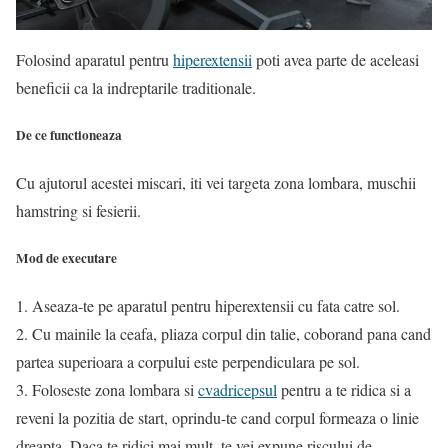
Folosind aparatul pentru
hiperextensii
poti avea parte de aceleasi
beneficii ca la indreptarile traditionale.
De ce functioneaza
Cu ajutorul acestei miscari, iti vei targeta zona lombara, muschii
hamstring si fesierii.
Mod de executare
1. Aseaza-te pe aparatul pentru hiperextensii cu fata catre sol.
2. Cu mainile la ceafa, pliaza corpul din talie, coborand pana cand
partea superioara a corpului este perpendiculara pe sol.
3. Foloseste zona lombara si
cvadricepsul
pentru a te ridica si a
reveni la pozitia de start, oprindu-te cand corpul formeaza o linie
dreapta. Daca te ridici mai mult, te vei expune riscului de