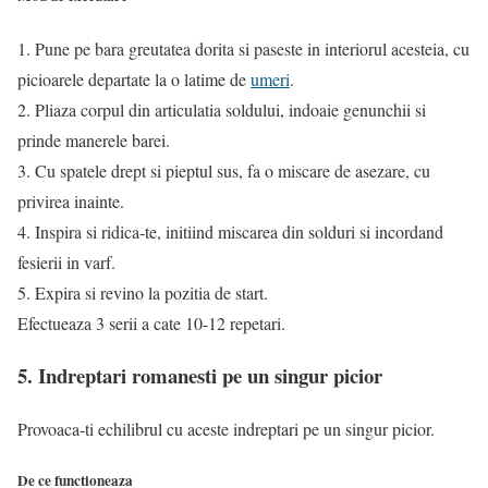
1. Pune pe bara greutatea dorita si paseste in interiorul acesteia, cu
picioarele departate la o latime de
umeri
.
2. Pliaza corpul din articulatia soldului, indoaie genunchii si
prinde manerele barei.
3. Cu spatele drept si pieptul sus, fa o miscare de asezare, cu
privirea inainte.
4. Inspira si ridica-te, initiind miscarea din solduri si incordand
fesierii in varf.
5. Expira si revino la pozitia de start.
Efectueaza 3 serii a cate 10-12 repetari.
5. Indreptari romanesti pe un singur picior
Provoaca-ti echilibrul cu aceste indreptari pe un singur picior.
De ce functioneaza