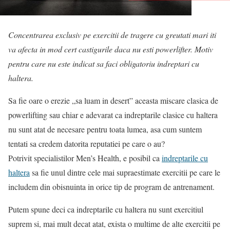
Concentrarea exclusiv pe exercitii de tragere cu greutati mari iti
va afecta in mod cert castigurile daca nu esti powerlifter. Motiv
pentru care nu este indicat sa faci obligatoriu indreptari cu
haltera.
Sa fie oare o erezie „sa luam in desert” aceasta miscare clasica de
powerlifting sau chiar e adevarat ca indreptarile clasice cu haltera
nu sunt atat de necesare pentru toata lumea, asa cum suntem
tentati sa credem datorita reputatiei pe care o au?
Potrivit specialistilor Men’s Health, e posibil ca
indreptarile cu
haltera
sa fie unul dintre cele mai supraestimate exercitii pe care le
includem din obisnuinta in orice tip de program de antrenament.
Putem spune deci ca indreptarile cu haltera nu sunt exercitiul
suprem si, mai mult decat atat, exista o multime de alte exercitii pe