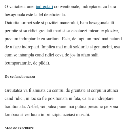
O variatie a unei
indreptari
conventionale, indreptarea cu bara
hexagonala este la fel de eficienta.
Datorita formei sale si pozitiei manerului, bara hexagonala iti
permite si sa ridici greutati mari si sa efectuezi micari explozive,
precum indreptarile cu saritura. Este, de fapt, un mod mai natural
de a face indreptari. Implica mai mult soldurile si genunchii, asa
cum se intampla cand ridici ceva de jos in afara salii
(cumparaturile, de pilda).
De ce functioneaza
Greutatea va fi aliniata cu centrul de greutate al corpului atunci
cand ridici, in loc sa fie pozitionata in fata, ca la o indreptare
traditionala. Astfel, vei putea pune mai putina presiune pe zona
lombara si vei lucra in principiu aceiasi muschi.
Mod de executare