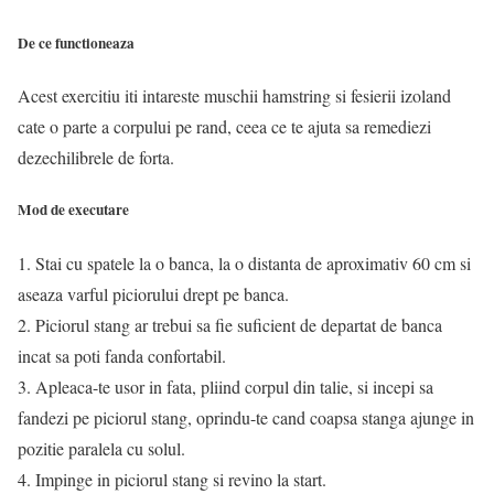
De ce functioneaza
Acest exercitiu iti intareste muschii hamstring si fesierii izoland
cate o parte a corpului pe rand, ceea ce te ajuta sa remediezi
dezechilibrele de forta.
Mod de executare
1. Stai cu spatele la o banca, la o distanta de aproximativ 60 cm si
aseaza varful piciorului drept pe banca.
2. Piciorul stang ar trebui sa fie suficient de departat de banca
incat sa poti fanda confortabil.
3. Apleaca-te usor in fata, pliind corpul din talie, si incepi sa
fandezi pe piciorul stang, oprindu-te cand coapsa stanga ajunge in
pozitie paralela cu solul.
4. Impinge in piciorul stang si revino la start.