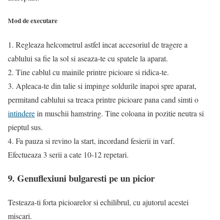
Mod de executare
1. Regleaza helcometrul astfel incat accesoriul de tragere a
cablului sa fie la sol si aseaza-te cu spatele la aparat.
2. Tine cablul cu mainile printre picioare si ridica-te.
3. Apleaca-te din talie si impinge soldurile inapoi spre aparat,
permitand cablului sa treaca printre picioare pana cand simti o
intindere
in muschii hamstring. Tine coloana in pozitie neutra si
pieptul sus.
4. Fa pauza si revino la start, incordand fesierii in varf.
Efectueaza 3 serii a cate 10-12 repetari.
9. Genuflexiuni bulgaresti pe un picior
Testeaza-ti forta picioarelor si echilibrul, cu ajutorul acestei
miscari.