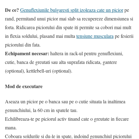
De ce?
Genuflexiunile bulgaresti split izoleaza cate un picior
pe
rand, permitand unui picior mai slab sa recupereze dimensiunea si
forta. Ridicarea piciorului din spate iti permite sa cobori mai mult
in flexia soldului, plasand mai multa
tensiune musculara
pe fesierii
piciorului din fata.
Echipament necesar:
haltera in rack-ul pentru genuflexiuni,
cutie, banca de greutati sau alta suprafata ridicata, gantere
(optional), kettlebell-uri (optional).
Mod de executare
Aseaza un picior pe o banca sau pe o cutie situata la inaltimea
genunchiului, la 60 cm in spatele tau.
Echilibreaza-te pe piciorul activ tinand cate o greutate in fiecare
mana.
Coboara soldurile si du-le in spate, indoind genunchiul piciorului