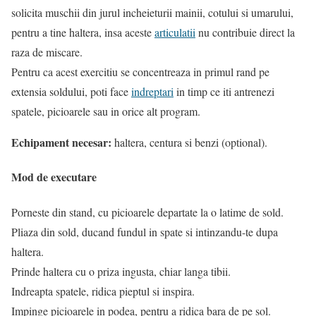
solicita muschii din jurul incheieturii mainii, cotului si umarului,
pentru a tine haltera, insa aceste
articulatii
nu contribuie direct la
raza de miscare.
Pentru ca acest exercitiu se concentreaza in primul rand pe
extensia soldului, poti face
indreptari
in timp ce iti antrenezi
spatele, picioarele sau in orice alt program.
Echipament necesar:
haltera, centura si benzi (optional).
Mod de executare
Porneste din stand, cu picioarele departate la o latime de sold.
Pliaza din sold, ducand fundul in spate si intinzandu-te dupa
haltera.
Prinde haltera cu o priza ingusta, chiar langa tibii.
Indreapta spatele, ridica pieptul si inspira.
Impinge picioarele in podea, pentru a ridica bara de pe sol.