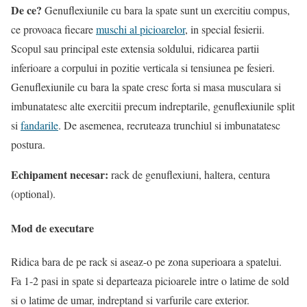
De ce?
Genuflexiunile cu bara la spate sunt un exercitiu compus,
ce provoaca fiecare
muschi al picioarelor
, in special fesierii.
Scopul sau principal este extensia soldului, ridicarea partii
inferioare a corpului in pozitie verticala si tensiunea pe fesieri.
Genuflexiunile cu bara la spate cresc forta si masa musculara si
imbunatatesc alte exercitii precum indreptarile, genuflexiunile split
si
fandarile
. De asemenea, recruteaza trunchiul si imbunatatesc
postura.
Echipament necesar:
rack de genuflexiuni, haltera, centura
(optional).
Mod de executare
Ridica bara de pe rack si aseaz-o pe zona superioara a spatelui.
Fa 1-2 pasi in spate si departeaza picioarele intre o latime de sold
si o latime de umar, indreptand si varfurile care exterior.