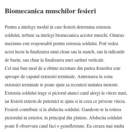
Biomecanica muschilor fesieri
Pentru a intelege modul in care fesierii determina extensia
soldului, trebuie sa intelegi biomecanica acestor muschi. Gluteus
maximus este responsabil pentru extensia soldului. Poti vedea
acest lucru la finalizarea unui clean sau la snatch, sau la ridicarile
de bazin, sau chiar la finalizarea unei sarituri verticale.
Cel mai bun mod de a obtine recrutare din partea fesierilor este
aproape de capatul extensiei terminale. Antrenarea in zona
extensiei terminale te poate ajuta sa recrutezi unitatea motorie.
Extensia soldului trage si piciorul atunci cand alergi la viteze mari,
iar fesierii extrem de puternici te ajuta si in ceea ce priveste viteza.
Fesierii contribuie si la abductia soldului. Gandeste-te la rotirea
piciorului in exterior, in principal din gluteus. Abductia soldului
poate fi observara cand faci o genuflexiune. Ea creaza mai multa