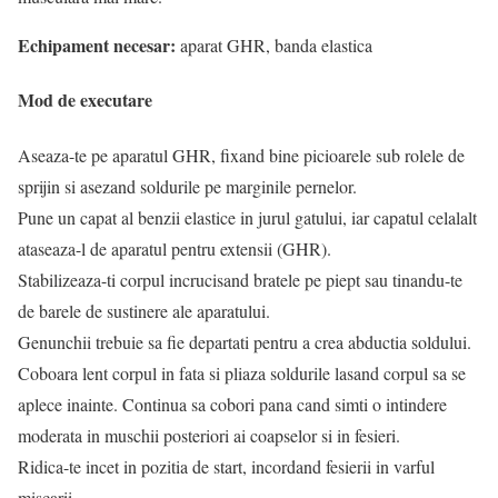
Echipament necesar:
aparat GHR, banda elastica
Mod de executare
Aseaza-te pe aparatul GHR, fixand bine picioarele sub rolele de
sprijin si asezand soldurile pe marginile pernelor.
Pune un capat al benzii elastice in jurul gatului, iar capatul celalalt
ataseaza-l de aparatul pentru extensii (GHR).
Stabilizeaza-ti corpul incrucisand bratele pe piept sau tinandu-te
de barele de sustinere ale aparatului.
Genunchii trebuie sa fie departati pentru a crea abductia soldului.
Coboara lent corpul in fata si pliaza soldurile lasand corpul sa se
aplece inainte. Continua sa cobori pana cand simti o intindere
moderata in muschii posteriori ai coapselor si in fesieri.
Ridica-te incet in pozitia de start, incordand fesierii in varful
miscarii.