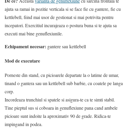
De ce?
Aceasta
varianta de genuflexiune
cu sarcina frontala te
ajuta sa ramai in pozitie verticala si se face fie cu gantere, fie cu
kettlebell, fiind mai usor de gestionat si mai potrivita pentru
incepatori. Exercitiul incurajeaza o postura buna si te ajuta sa
executi mai bine genuflexiunile.
Echipament necesar:
gantere sau kettlebell
Mod de executare
Porneste din stand, cu picioarele departate la o latime de umar,
tinand o gantera sau un kettlebell sub barbie, cu coatele pe langa
corp.
Incordeaza trunchiul si spatele si asigura-te ca te simti stabil.
Tine pieptul sus si coboara in genuflexiune pana cand ambele
picioare sunt indoite la aproximativ 90 de grade. Ridica-te
impingand in podea.