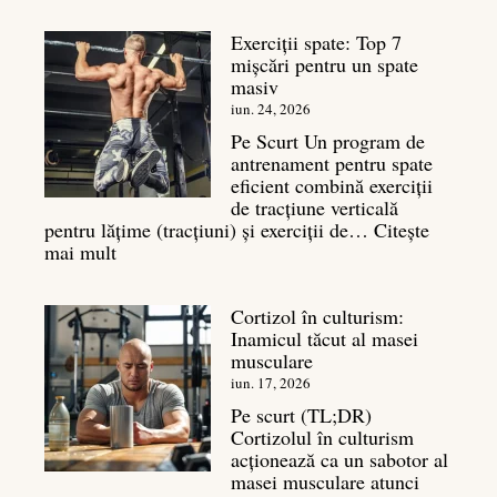
bazal:
Exerciții spate: Top 7
ce
mișcări pentru un spate
este
masiv
și
legătura
iun. 24, 2026
sa
Pe Scurt Un program de
cu
antrenament pentru spate
masa
eficient combină exerciții
musculară
de tracțiune verticală
pentru lățime (tracțiuni) și exerciții de…
Citește
:
mai mult
Exerciții
spate:
Cortizol în culturism:
Top
Inamicul tăcut al masei
7
musculare
mișcări
pentru
iun. 17, 2026
un
Pe scurt (TL;DR)
spate
Cortizolul în culturism
masiv
acționează ca un sabotor al
masei musculare atunci