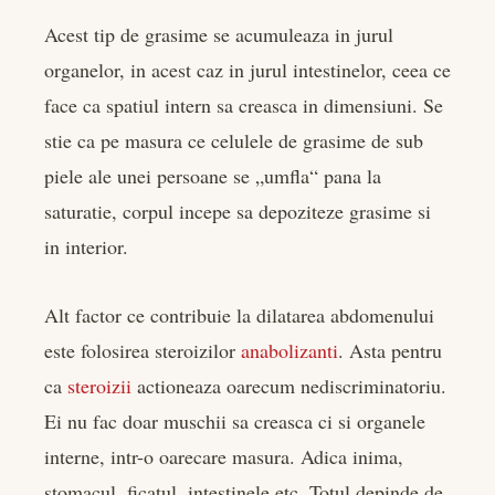
Acest tip de grasime se acumuleaza in jurul
organelor, in acest caz in jurul intestinelor, ceea ce
face ca spatiul intern sa creasca in dimensiuni. Se
stie ca pe masura ce celulele de grasime de sub
piele ale unei persoane se „umfla“ pana la
saturatie, corpul incepe sa depoziteze grasime si
in interior.
Alt factor ce contribuie la dilatarea abdomenului
este folosirea steroizilor
anabolizanti
. Asta pentru
ca
steroizii
actioneaza oarecum nediscriminatoriu.
Ei nu fac doar muschii sa creasca ci si organele
interne, intr-o oarecare masura. Adica inima,
stomacul, ficatul, intestinele etc. Totul depinde de