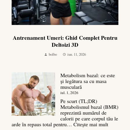
Antrenament Umeri: Ghid Complet Pentru
Deltoizi 3D
bolbo
iun. 11, 2026
Metabolism bazal: ce este
și legătura sa cu masa
musculară
iul. 1, 2026
Pe scurt (TL;DR)
Metabolismul bazal (BMR)
reprezintă numărul de
calorii pe care corpul tău le
:
arde în repaus total pentru…
Citește mai mult
Metaboli