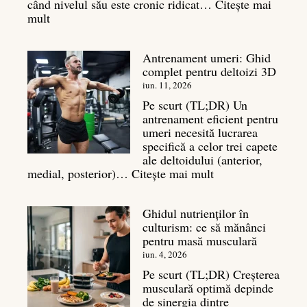
când nivelul său este cronic ridicat…
Citește mai
:
mult
Cortizol
în
Antrenament umeri: Ghid
culturism:
complet pentru deltoizi 3D
Inamicul
tăcut
iun. 11, 2026
al
Pe scurt (TL;DR) Un
masei
antrenament eficient pentru
musculare
umeri necesită lucrarea
specifică a celor trei capete
ale deltoidului (anterior,
:
medial, posterior)…
Citește mai mult
Antrenament
umeri:
Ghidul nutrienților în
Ghid
culturism: ce să mănânci
complet
pentru masă musculară
pentru
deltoizi
iun. 4, 2026
3D
Pe scurt (TL;DR) Creșterea
musculară optimă depinde
de sinergia dintre