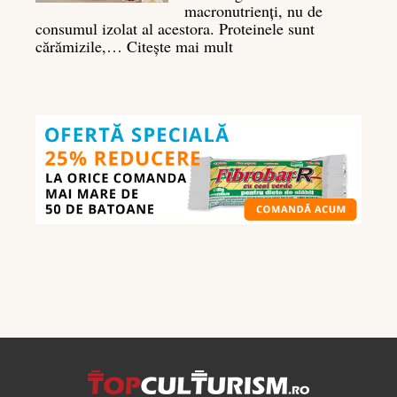
macronutrienți, nu de
consumul izolat al acestora. Proteinele sunt
:
cărămizile,…
Citește mai mult
Ghidul
nutrienților
în
culturism:
ce
să
mănânci
pentru
masă
musculară