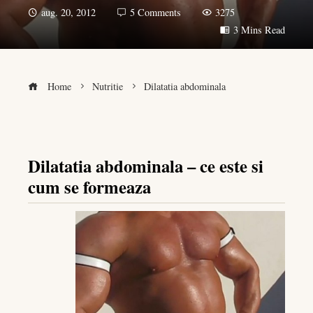
aug. 20, 2012
5 Comments
3275
3 Mins Read
Home
Nutritie
Dilatatia abdominala
Dilatatia abdominala – ce este si
book
cum se formeaza
er
edIn
rest
bleupon