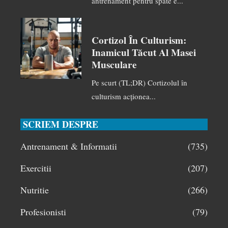
antrenament pentru spate e...
Cortizol În Culturism:
Inamicul Tăcut Al Masei
Musculare
Pe scurt (TL;DR) Cortizolul în
culturism acționea...
SCRIEM DESPRE
Antrenament & Informatii
(735)
Exercitii
(207)
Nutritie
(266)
Profesionisti
(79)