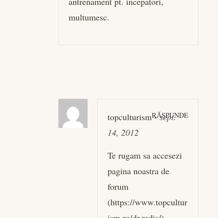
antrenament pt. incepatori,
multumesc.
RĂSPUNDE
topculturism
-
sept.
14, 2012
Te rugam sa accesezi
pagina noastra de
forum
(
https://www.topcultur
ism.ro/dr.redis/
)