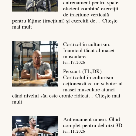
antrenament pentru spate
masa
eficient combină exerciții
musculară
de tracțiune verticală
pentru lățime (tracțiuni) și exerciții de…
Citește
:
mai mult
Exerciții
spate:
Cortizol în culturism:
Top
Inamicul tăcut al masei
7
musculare
mișcări
pentru
iun. 17, 2026
un
Pe scurt (TL;DR)
spate
Cortizolul în culturism
masiv
acționează ca un sabotor al
masei musculare atunci
când nivelul său este cronic ridicat…
Citește mai
:
mult
Cortizol
în
Antrenament umeri: Ghid
culturism:
complet pentru deltoizi 3D
Inamicul
tăcut
iun. 11, 2026