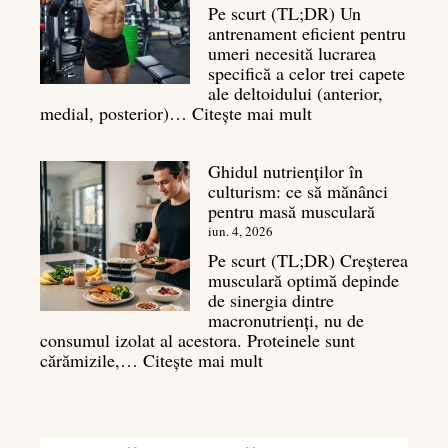
al
Pe scurt (TL;DR) Un
masei
antrenament eficient pentru
musculare
umeri necesită lucrarea
specifică a celor trei capete
ale deltoidului (anterior,
:
medial, posterior)…
Citește mai mult
Antrenament
umeri:
Ghidul nutrienților în
Ghid
culturism: ce să mănânci
complet
pentru masă musculară
pentru
deltoizi
iun. 4, 2026
3D
Pe scurt (TL;DR) Creșterea
musculară optimă depinde
de sinergia dintre
macronutrienți, nu de
consumul izolat al acestora. Proteinele sunt
:
cărămizile,…
Citește mai mult
Ghidul
nutrienților
în
culturism: