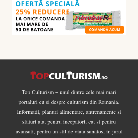
ce
să
mănânci
pentru
masă
musculară
Top Culturism – unul dintre cele mai mari
portaluri cu si despre culturism din Romania.
Informatii, planuri alimentare, antrenamente si
sfaturi atat pentru incepatori, cat si pentru
avansati, pentru un stil de viata sanatos, in jurul