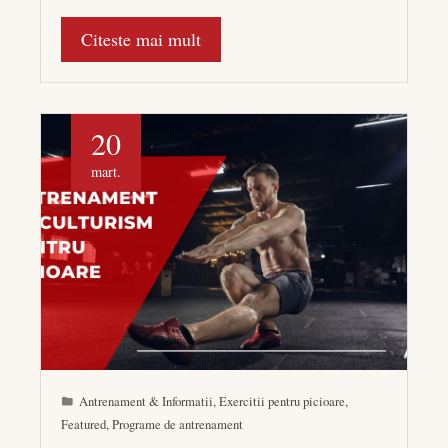
Citeste mai mult
20
mart.
Antrenament & Informatii
,
Exercitii pentru picioare
,
Featured
,
Programe de antrenament