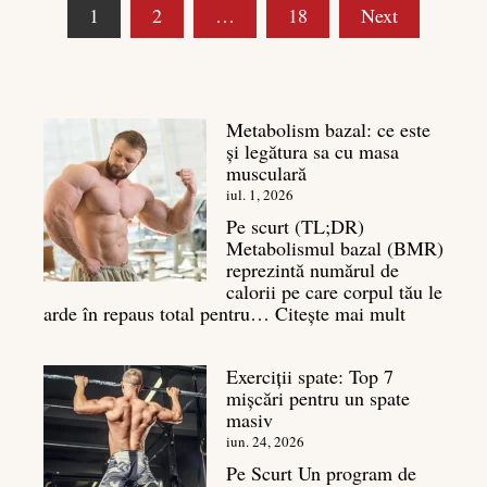
Paginație
1
2
…
18
Next
articole
Metabolism bazal: ce este
și legătura sa cu masa
musculară
iul. 1, 2026
Pe scurt (TL;DR)
Metabolismul bazal (BMR)
reprezintă numărul de
calorii pe care corpul tău le
:
arde în repaus total pentru…
Citește mai mult
Metaboli
bazal:
Exerciții spate: Top 7
ce
mișcări pentru un spate
este
masiv
și
legătura
iun. 24, 2026
sa
Pe Scurt Un program de
cu