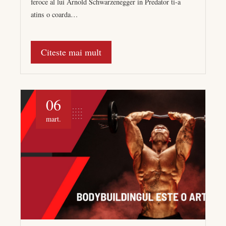
feroce al lui Arnold Schwarzenegger in Predator ti-a
atins o coarda…
Citeste mai mult
06
mart.