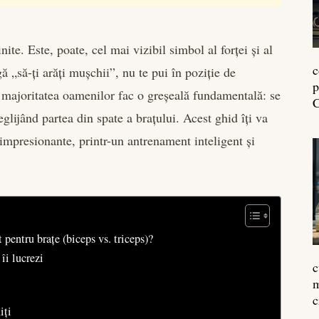
ite. Este, poate, cel mai vizibil simbol al forței și al
c
 „să-ți arăți mușchii”, nu te pui în poziție de
p
i, majoritatea oamenilor fac o greșeală fundamentală: se
C
lijând partea din spate a brațului. Acest ghid îți va
 impresionante, printr-un antrenament inteligent și
 pentru brațe (biceps vs. triceps)?
îi lucrezi
c
m
c
iți