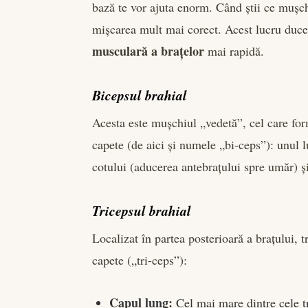
bază te vor ajuta enorm. Când știi ce mușchi
mișcarea mult mai corect. Acest lucru duce 
musculară a brațelor
mai rapidă.
Bicepsul brahial
Acesta este mușchiul „vedetă”, cel care fo
capete (de aici și numele „bi-ceps”): unul l
cotului (aducerea antebrațului spre umăr) și
Tricepsul brahial
Localizat în partea posterioară a brațului, 
capete („tri-ceps”):
Capul lung:
Cel mai mare dintre cele tre