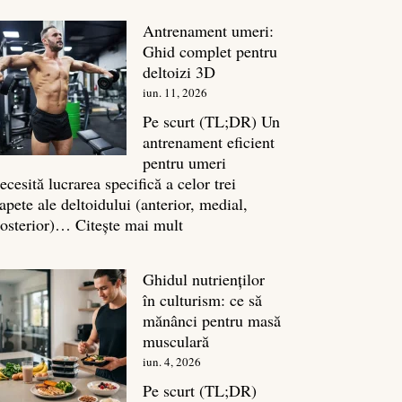
în
Antrenament umeri:
culturism:
Ghid complet pentru
Inamicul
deltoizi 3D
tăcut
iun. 11, 2026
al
masei
Pe scurt (TL;DR) Un
musculare
antrenament eficient
pentru umeri
ecesită lucrarea specifică a celor trei
apete ale deltoidului (anterior, medial,
:
osterior)…
Citește mai mult
Antrenament
umeri:
Ghidul nutrienților
Ghid
în culturism: ce să
complet
mănânci pentru masă
pentru
musculară
deltoizi
iun. 4, 2026
3D
Pe scurt (TL;DR)