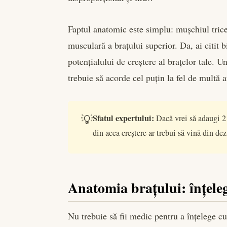
Faptul anatomic este simplu: mușchiul tric
musculară a brațului superior. Da, ai citit b
potențialului de creștere al brațelor tale. U
trebuie să acorde cel puțin la fel de multă a
💡
Sfatul expertului:
Dacă vrei să adaugi 2 
din acea creștere ar trebui să vină din de
Anatomia brațului: înțeleg
Nu trebuie să fii medic pentru a înțelege c