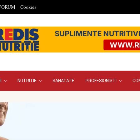
FORUM
Cookies
I
NUTRITIE
SANATATE
PROFESIONISTI
CO