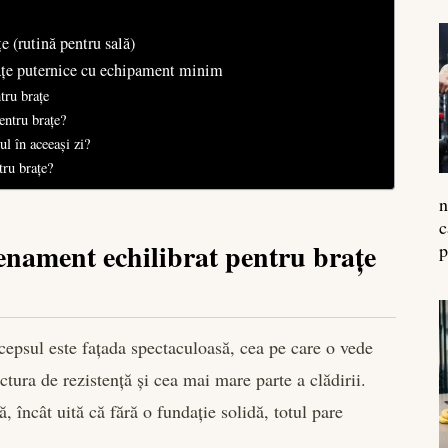
 (rutină pentru sală)
ațe puternice cu echipament minim
tru brațe
entru brațe?
ul în aceeași zi?
tru brațe?
n
c
renament echilibrat pentru brațe
p
icepsul este fațada spectaculoasă, cea pe care o vede
ctura de rezistență și cea mai mare parte a clădirii.
, încât uită că fără o fundație solidă, totul pare