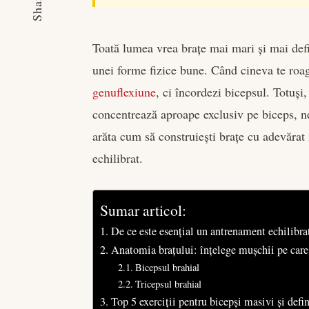
Share
Toată lumea vrea brațe mai mari și mai defin
unei forme fizice bune. Când cineva te roagă
genuflexiune
, ci încordezi bicepsul. Totuș
concentrează aproape exclusiv pe biceps, neg
arăta cum să construiești brațe cu adevărat
echilibrat.
Sumar articol:
De ce este esențial un antrenament echilibrat
Anatomia brațului: înțelege mușchii pe care 
Bicepsul brahial
Tricepsul brahial
Top 5 exerciții pentru bicepși masivi și defin