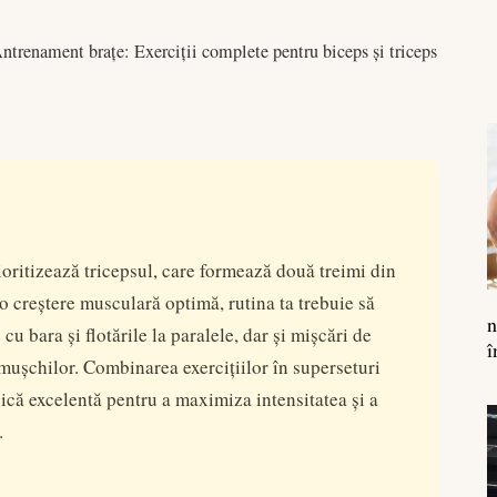
ntrenament brațe: Exerciții complete pentru biceps și triceps
oritizează tricepsul, care formează două treimi din
 o creștere musculară optimă, rutina ta trebuie să
n
cu bara și flotările la paralele, dar și mișcări de
î
 mușchilor. Combinarea exercițiilor în superseturi
ică excelentă pentru a maximiza intensitatea și a
.