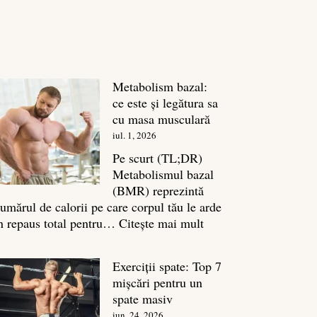
Metabolism bazal:
ce este și legătura sa
cu masa musculară
iul. 1, 2026
Pe scurt (TL;DR)
Metabolismul bazal
(BMR) reprezintă
umărul de calorii pe care corpul tău le arde
:
n repaus total pentru…
Citește mai mult
Metabolism
bazal:
Exerciții spate: Top 7
ce
mișcări pentru un
este
spate masiv
și
iun. 24, 2026