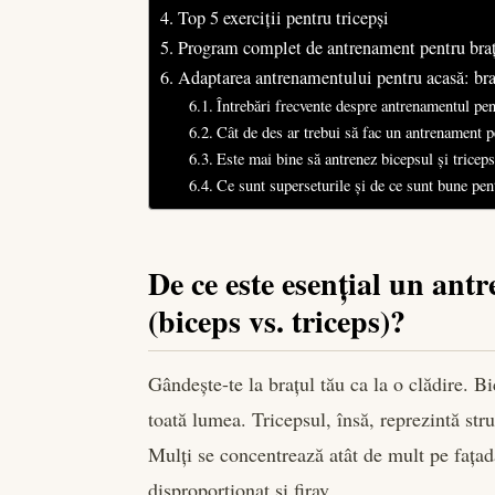
Top 5 exerciții pentru tricepși
Program complet de antrenament pentru brațe
Adaptarea antrenamentului pentru acasă: br
Întrebări frecvente despre antrenamentul pen
Cât de des ar trebui să fac un antrenament p
Este mai bine să antrenez bicepsul și triceps
Ce sunt superseturile și de ce sunt bune pen
De ce este esențial un ant
(biceps vs. triceps)?
Gândește-te la brațul tău ca la o clădire. B
toată lumea. Tricepsul, însă, reprezintă stru
Mulți se concentrează atât de mult pe fațadă
disproporționat și firav.