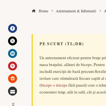
Home
Antrenament & Informatii
A
Facebook
PE SCURT (TL;DR)
Twitter
Un antrenament eficient pentru brațe pri
LinkedIn
masa brațului, alături de biceps. Pentru
includă exerciții de bază precum flexiile 
Pinterest
izolare care stimulează fiecare capăt al
(
biceps + triceps
fără pauză) este o tehn
Stumbleupon
economisi timp, atât la sală, cât și acasă
Email