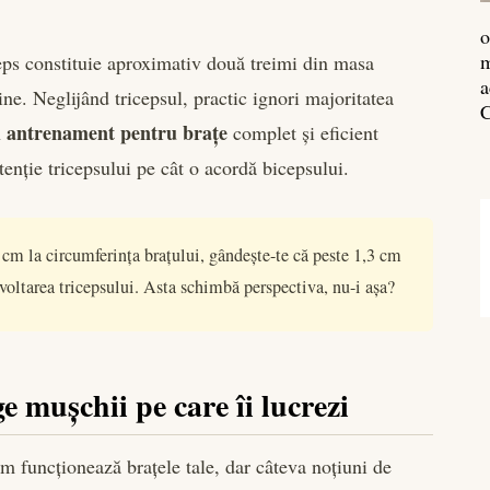
o
m
eps constituie aproximativ două treimi din masa
a
ine. Neglijând tricepsul, practic ignori majoritatea
C
antrenament pentru brațe
n
complet și eficient
tenție tricepsului pe cât o acordă bicepsului.
cm la circumferința brațului, gândește-te că peste 1,3 cm
zvoltarea tricepsului. Asta schimbă perspectiva, nu-i așa?
e mușchii pe care îi lucrezi
um funcționează brațele tale, dar câteva noțiuni de