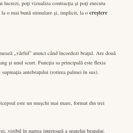
 lucrezi, poți vizualiza contracția și poți executa
creștere
la o mai bună stimulare și, implicit, la o
rmează „vârful” atunci când încordezi brațul. Are două
ung și unul scurt. Funcția sa principală este flexia
 supinația antebrațului (rotirea palmei în sus).
tricepsul este un mușchi mai mare, format din trei
i, vizibil în partea interioară a spatelui brațului.