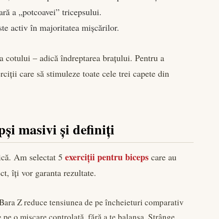
ră a „potcoavei” tricepsului.
te activ în majoritatea mișcărilor.
ia cotului – adică îndreptarea brațului. Pentru a
ciții care să stimuleze toate cele trei capete din
și masivi și definiți
exerciții pentru biceps
tică. Am selectat 5
care au
ct, îți vor garanta rezultate.
 Bara Z reduce tensiunea de pe încheieturi comparativ
 pe o mișcare controlată, fără a te balansa. Strânge