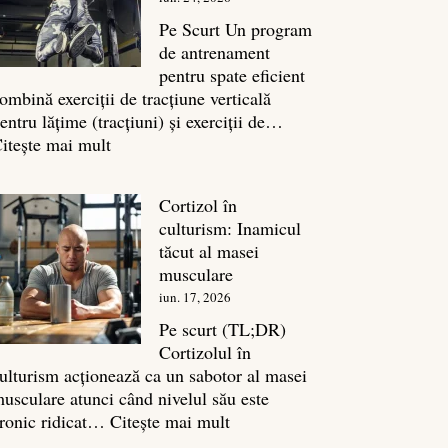
legătura
sa
Pe Scurt Un program
cu
de antrenament
masa
pentru spate eficient
musculară
ombină exerciții de tracțiune verticală
entru lățime (tracțiuni) și exerciții de…
:
itește mai mult
Exerciții
spate:
Cortizol în
Top
culturism: Inamicul
7
tăcut al masei
mișcări
musculare
pentru
iun. 17, 2026
un
spate
Pe scurt (TL;DR)
masiv
Cortizolul în
ulturism acționează ca un sabotor al masei
usculare atunci când nivelul său este
:
ronic ridicat…
Citește mai mult
Cortizol