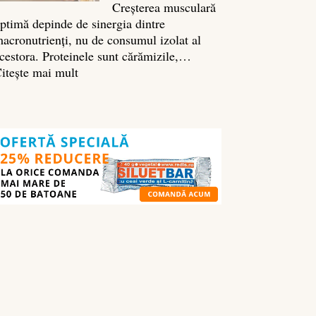
Creșterea musculară
ptimă depinde de sinergia dintre
acronutrienți, nu de consumul izolat al
cestora. Proteinele sunt cărămizile,…
:
itește mai mult
Ghidul
nutrienților
în
culturism:
ce
să
mănânci
pentru
masă
musculară