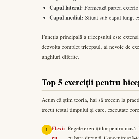
Capul lateral:
Formează partea exterioa
Capul medial:
Situat sub capul lung, es
Funcția principală a tricepsului este extens
dezvolta complet tricepsul, ai nevoie de exer
unghiuri diferite.
Top 5 exerciții pentru bicep
Acum că știm teoria, hai să trecem la prac
trecut testul timpului și care, executate core
Flexii
Regele exercițiilor pentru masă.
cu
cu bara dreaptă. Concentrează-te