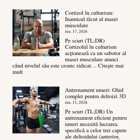
Exerciții
spate:
Cortizol în culturism:
Top
Inamicul tăcut al masei
7
musculare
mișcări
pentru
iun. 17, 2026
un
Pe scurt (TL;DR)
spate
Cortizolul în culturism
masiv
acționează ca un sabotor al
masei musculare atunci
când nivelul său este cronic ridicat…
Citește mai
:
mult
Cortizol
în
Antrenament umeri: Ghid
culturism:
complet pentru deltoizi 3D
Inamicul
tăcut
iun. 11, 2026
al
Pe scurt (TL;DR) Un
masei
antrenament eficient pentru
musculare
umeri necesită lucrarea
specifică a celor trei capete
ale deltoidului (anterior,