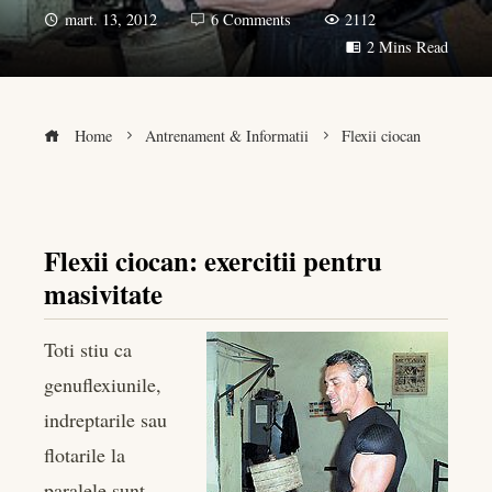
mart. 13, 2012
6 Comments
2112
2 Mins Read
Home
Antrenament & Informatii
Flexii ciocan
Flexii ciocan: exercitii pentru
book
masivitate
er
Toti stiu ca
edIn
genuflexiunile,
indreptarile sau
rest
flotarile la
bleupon
paralele sunt