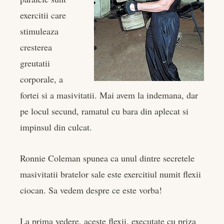
exercitii care
l
stimuleaza
cresterea
greutatii
corporale, a
fortei si a masivitatii. Mai avem la indemana, dar
pe locul secund, ramatul cu bara din aplecat si
impinsul din culcat.
Ronnie Coleman spunea ca unul dintre secretele
masivitatii bratelor sale este exercitiul numit flexii
ciocan. Sa vedem despre ce este vorba!
La prima vedere, aceste flexii, executate cu priza