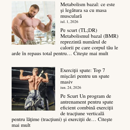
Metabolism bazal: ce este
și legătura sa cu masa
musculară
iul. 1, 2026
Pe scurt (TL;DR)
Metabolismul bazal (BMR)
reprezintă numărul de
calorii pe care corpul tău le
:
arde în repaus total pentru…
Citește mai mult
Metaboli
bazal:
Exerciții spate: Top 7
ce
mișcări pentru un spate
este
masiv
și
legătura
iun. 24, 2026
sa
Pe Scurt Un program de
cu
antrenament pentru spate
masa
eficient combină exerciții
musculară
de tracțiune verticală
pentru lățime (tracțiuni) și exerciții de…
Citește
:
mai mult