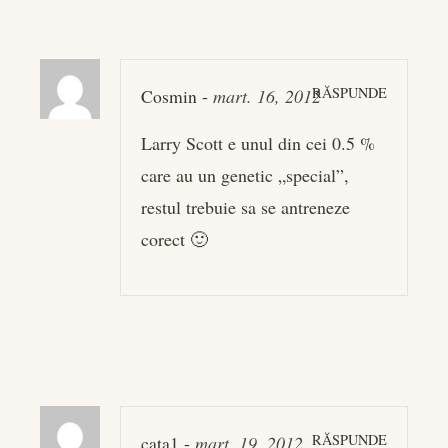
RĂSPUNDE
Cosmin
-
mart. 16, 2012
Larry Scott e unul din cei 0.5 %
care au un genetic „special”,
restul trebuie sa se antreneze
corect 🙂
RĂSPUNDE
cata1
-
mart. 19, 2012