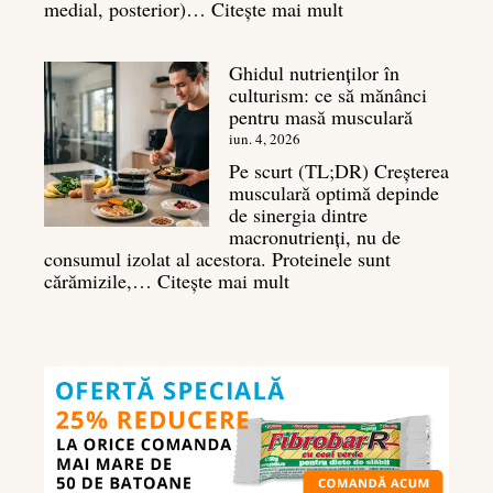
:
medial, posterior)…
Citește mai mult
Antrenament
umeri:
Ghidul nutrienților în
Ghid
culturism: ce să mănânci
complet
pentru masă musculară
pentru
deltoizi
iun. 4, 2026
3D
Pe scurt (TL;DR) Creșterea
musculară optimă depinde
de sinergia dintre
macronutrienți, nu de
consumul izolat al acestora. Proteinele sunt
:
cărămizile,…
Citește mai mult
Ghidul
nutrienților
în
culturism:
ce
să
mănânci
pentru
masă