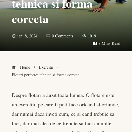
tehnica si forma
corecta
ian. 8, 2024
0 Comments
1919
8 Mins Read
Home
Exercitii
Flotări perfecte: tehnica si forma corecta
Despre flotari a auzit toata lumea. O flotare este
un exercitiu pe care il poti face oricand si oriunde,
book
dar numai daca inveti cum, ce si cand trebuie sa
er
faci, dar mai ales de ce trebuie sa faci anumite