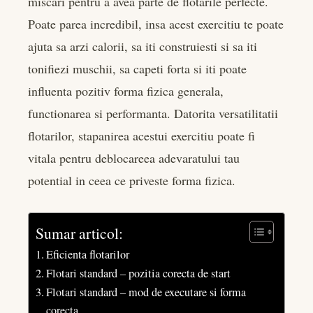
miscari pentru a avea parte de flotarile perfecte.
edIn
Poate parea incredibil, insa acest exercitiu te poate
ajuta sa arzi calorii, sa iti construiesti si sa iti
rest
tonifiezi muschii, sa capeti forta si iti poate
bleupon
influenta pozitiv forma fizica generala,
functionarea si performanta. Datorita versatilitatii
l
flotarilor, stapanirea acestui exercitiu poate fi
vitala pentru deblocareea adevaratului tau
potential in ceea ce priveste forma fizica.
Sumar articol:
Eficienta flotarilor
Flotari standard – pozitia corecta de start
Flotari standard – mod de executare si forma
corecta