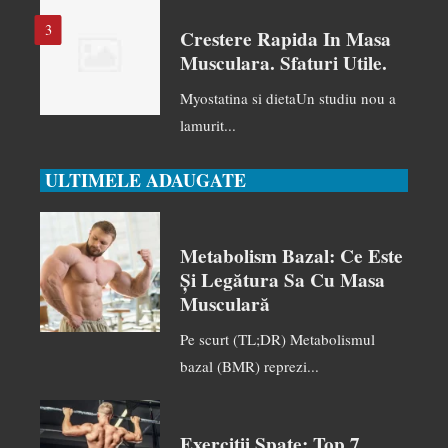
3
Crestere Rapida In Masa
Musculara. Sfaturi Utile.
Myostatina si dietaUn studiu nou a
lamurit...
ULTIMELE ADAUGATE
Metabolism Bazal: Ce Este
Și Legătura Sa Cu Masa
Musculară
Pe scurt (TL;DR) Metabolismul
bazal (BMR) reprezi...
Exerciții Spate: Top 7