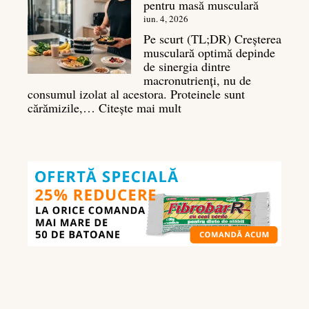
pentru masă musculară
pentru
deltoizi
iun. 4, 2026
3D
Pe scurt (TL;DR) Creșterea
musculară optimă depinde
de sinergia dintre
macronutrienți, nu de
consumul izolat al acestora. Proteinele sunt
:
cărămizile,…
Citește mai mult
Ghidul
nutrienților
în
culturism:
ce
să
mănânci
pentru
masă
musculară