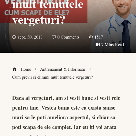
mult temutele
vergeturi?
sept. 30, 2018
0 Comments
1517
7 Mins Read
Home
Antrenament & Informatii
Cum previi si elimini mult temutele vergeturi?
Daca ai vergeturi, am si vesti bune si vesti rele
pentru tine. Vestea buna este ca exista sanse
book
mari sa le poti ameliora aspectul, si chiar sa
er
poti scapa de ele complet. Iar eu iti voi arata