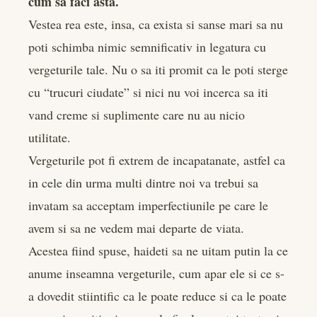
cum sa faci asta.
edIn
Vestea rea este, insa, ca exista si sanse mari sa nu
poti schimba nimic semnificativ in legatura cu
rest
vergeturile tale. Nu o sa iti promit ca le poti sterge
bleupon
cu “trucuri ciudate” si nici nu voi incerca sa iti
vand creme si suplimente care nu au nicio
l
utilitate.
Vergeturile pot fi extrem de incapatanate, astfel ca
in cele din urma multi dintre noi va trebui sa
invatam sa acceptam imperfectiunile pe care le
avem si sa ne vedem mai departe de viata.
Acestea fiind spuse, haideti sa ne uitam putin la ce
anume inseamna vergeturile, cum apar ele si ce s-
a dovedit stiintific ca le poate reduce si ca le poate