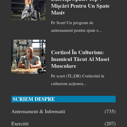
Mișcări Pentru Un Spate
Masiv
Pe Scurt Un program de
antrenament pentru spate e...
Cortizol În Culturism:
Inamicul Tăcut Al Masei
Musculare
Pe scurt (TL;DR) Cortizolul în
culturism acționea...
SCRIEM DESPRE
Antrenament & Informatii
(735)
Exercitii
(207)