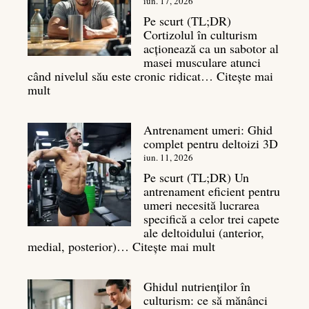
pentru
iun. 17, 2026
un
Pe scurt (TL;DR)
spate
Cortizolul în culturism
masiv
acționează ca un sabotor al
masei musculare atunci
când nivelul său este cronic ridicat…
Citește mai
:
mult
Cortizol
în
Antrenament umeri: Ghid
culturism:
complet pentru deltoizi 3D
Inamicul
tăcut
iun. 11, 2026
al
Pe scurt (TL;DR) Un
masei
antrenament eficient pentru
musculare
umeri necesită lucrarea
specifică a celor trei capete
ale deltoidului (anterior,
:
medial, posterior)…
Citește mai mult
Antrenament
umeri:
Ghidul nutrienților în
Ghid
culturism: ce să mănânci
complet