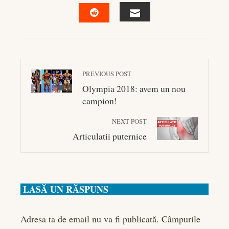
FACEBOOK
TWITTER
LINKEDIN
PINTEREST
EMAIL
STUMBLEUPON
PREVIOUS POST
Olympia 2018: avem un nou
campion!
NEXT POST
Articulatii puternice
LASĂ UN RĂSPUNS
Adresa ta de email nu va fi publicată.
Câmpurile