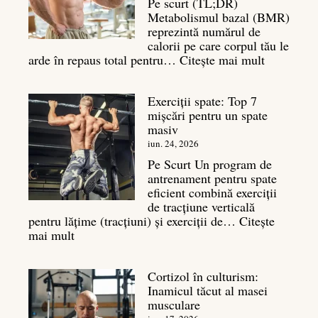
Pe scurt (TL;DR)
Metabolismul bazal (BMR)
reprezintă numărul de
calorii pe care corpul tău le
:
arde în repaus total pentru…
Citește mai mult
Metaboli
bazal:
Exerciții spate: Top 7
ce
mișcări pentru un spate
este
masiv
și
legătura
iun. 24, 2026
sa
Pe Scurt Un program de
cu
antrenament pentru spate
masa
eficient combină exerciții
musculară
de tracțiune verticală
pentru lățime (tracțiuni) și exerciții de…
Citește
:
mai mult
Exerciții
spate:
Cortizol în culturism:
Top
Inamicul tăcut al masei
7
musculare
mișcări