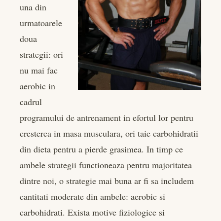
una din
rest
urmatoarele
bleupon
doua
strategii: ori
l
nu mai fac
aerobic in
cadrul
programului de antrenament in efortul lor pentru
cresterea in masa musculara, ori taie carbohidratii
din dieta pentru a pierde grasimea. In timp ce
ambele strategii functioneaza pentru majoritatea
dintre noi, o strategie mai buna ar fi sa includem
cantitati moderate din ambele: aerobic si
carbohidrati. Exista motive fiziologice si