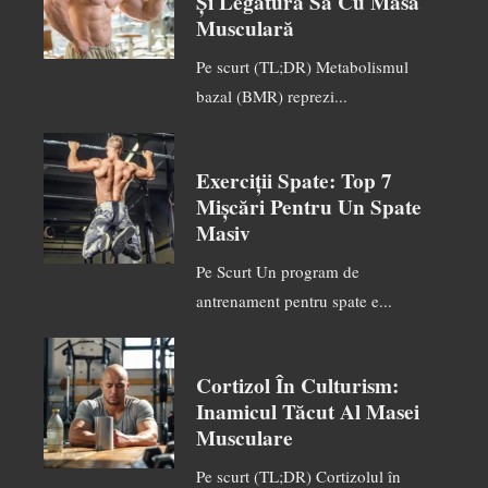
Și Legătura Sa Cu Masa
Musculară
Pe scurt (TL;DR) Metabolismul
bazal (BMR) reprezi...
Exerciții Spate: Top 7
Mișcări Pentru Un Spate
Masiv
Pe Scurt Un program de
antrenament pentru spate e...
Cortizol În Culturism:
Inamicul Tăcut Al Masei
Musculare
Pe scurt (TL;DR) Cortizolul în