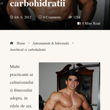
carbohidratii
feb. 6, 2012
0 Comments
1224
4 Mins Read
Home
Antrenament & Informatii
Aerobicul si carbohidratii
Multi
practicanti ai
book
culturismului
er
si fitnessului
adopta, in
edIn
zilele de azi,