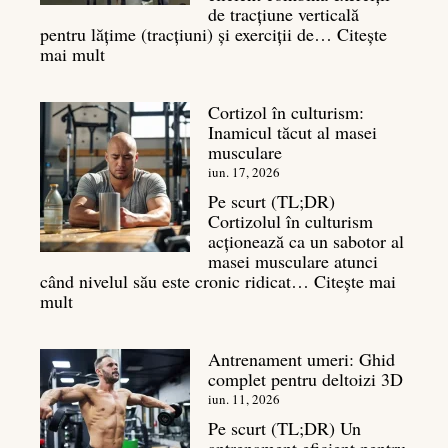
musculară
de tracțiune verticală
pentru lățime (tracțiuni) și exerciții de…
Citește
:
mai mult
Exerciții
spate:
Cortizol în culturism:
Top
Inamicul tăcut al masei
7
musculare
mișcări
pentru
iun. 17, 2026
un
Pe scurt (TL;DR)
spate
Cortizolul în culturism
masiv
acționează ca un sabotor al
masei musculare atunci
când nivelul său este cronic ridicat…
Citește mai
:
mult
Cortizol
în
Antrenament umeri: Ghid
culturism:
complet pentru deltoizi 3D
Inamicul
tăcut
iun. 11, 2026
al
Pe scurt (TL;DR) Un
masei
antrenament eficient pentru