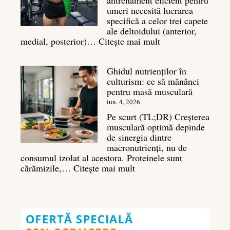
musculare
umeri necesită lucrarea
specifică a celor trei capete
ale deltoidului (anterior,
:
medial, posterior)…
Citește mai mult
Antrenament
umeri:
Ghidul nutrienților în
Ghid
culturism: ce să mănânci
complet
pentru masă musculară
pentru
deltoizi
iun. 4, 2026
3D
Pe scurt (TL;DR) Creșterea
musculară optimă depinde
de sinergia dintre
macronutrienți, nu de
consumul izolat al acestora. Proteinele sunt
:
cărămizile,…
Citește mai mult
Ghidul
nutrienților
în
culturism:
ce
să