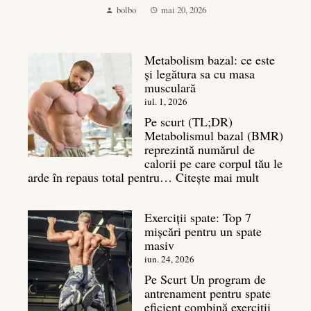
bolbo
mai 20, 2026
Metabolism bazal: ce este
și legătura sa cu masa
musculară
iul. 1, 2026
Pe scurt (TL;DR)
Metabolismul bazal (BMR)
reprezintă numărul de
calorii pe care corpul tău le
:
arde în repaus total pentru…
Citește mai mult
Metaboli
bazal:
Exerciții spate: Top 7
ce
mișcări pentru un spate
este
masiv
și
legătura
iun. 24, 2026
sa
Pe Scurt Un program de
cu
antrenament pentru spate
masa
eficient combină exerciții