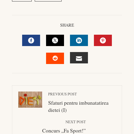
SHARE
FACEBOOK
TWITTER
LINKEDIN
PINTEREST
EMAIL
STUMBLEUPON
PREVIOUS POST
Sfaturi pentru imbunatatirea
dietei (I)
NEXT POST
Concurs „Fa Sport!”