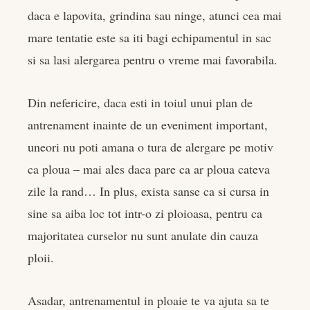
er
daca e lapovita, grindina sau ninge, atunci cea mai
mare tentatie este sa iti bagi echipamentul in sac
edIn
si sa lasi alergarea pentru o vreme mai favorabila.
rest
Din nefericire, daca esti in toiul unui plan de
bleupon
antrenament inainte de un eveniment important,
uneori nu poti amana o tura de alergare pe motiv
l
ca ploua – mai ales daca pare ca ar ploua cateva
zile la rand… In plus, exista sanse ca si cursa in
sine sa aiba loc tot intr-o zi ploioasa, pentru ca
majoritatea curselor nu sunt anulate din cauza
ploii.
Asadar, antrenamentul in ploaie te va ajuta sa te