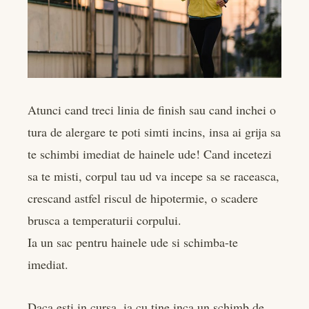
Atunci cand treci linia de finish sau cand inchei o
tura de alergare te poti simti incins, insa ai grija sa
te schimbi imediat de hainele ude! Cand incetezi
sa te misti, corpul tau ud va incepe sa se raceasca,
crescand astfel riscul de hipotermie, o scadere
brusca a temperaturii corpului.
Ia un sac pentru hainele ude si schimba-te
imediat.
Daca esti in cursa, ia cu tine inca un schimb de