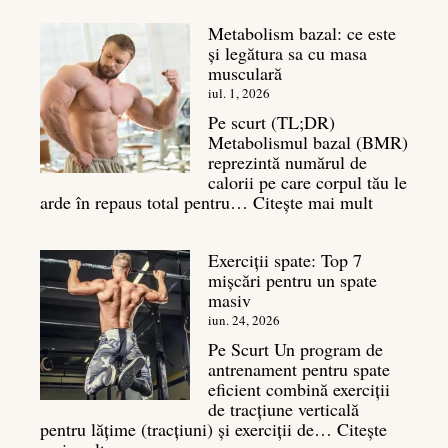
Metabolism bazal: ce este
și legătura sa cu masa
musculară
iul. 1, 2026
Pe scurt (TL;DR)
Metabolismul bazal (BMR)
reprezintă numărul de
calorii pe care corpul tău le
:
arde în repaus total pentru…
Citește mai mult
Metaboli
bazal:
Exerciții spate: Top 7
ce
mișcări pentru un spate
este
masiv
și
legătura
iun. 24, 2026
sa
Pe Scurt Un program de
cu
antrenament pentru spate
masa
eficient combină exerciții
musculară
de tracțiune verticală
pentru lățime (tracțiuni) și exerciții de…
Citește
: