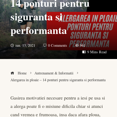
14 ponturi pentru
siguranta si
performanta
iun. 13, 2021
0 Comments
961
9 Mins Read
Home
Antrenament & Informatii
Alergarea in ploaie – 14 ponturi pentru siguranta si performanta
Gasirea motivatiei necesare pentru a iesi pe usa si
a alerga poate fi o misiune dificila chiar si atunci
book
cand vremea e frumoasa, insa daca afara ploua,