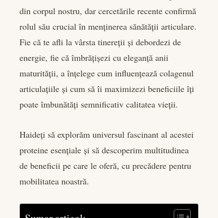
er
din corpul nostru, dar cercetările recente confirmă
rolul său crucial în menținerea sănătății articulare.
edIn
Fie că te afli la vârsta tinereții și debordezi de
energie, fie că îmbrățișezi cu eleganță anii
rest
maturității, a înțelege cum influențează colagenul
bleupon
articulațiile și cum să îi maximizezi beneficiile îți
poate îmbunătăți semnificativ calitatea vieții.
l
Haideți să explorăm universul fascinant al acestei
proteine esențiale și să descoperim multitudinea
de beneficii pe care le oferă, cu precădere pentru
mobilitatea noastră.
Sumar articol: