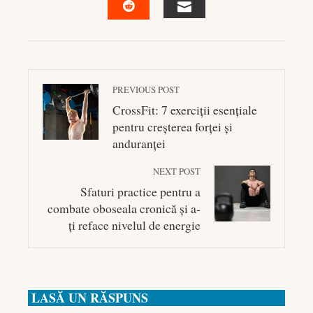
EMAIL
STUMBLEUPON
PREVIOUS POST
CrossFit: 7 exerciții esențiale
pentru creșterea forței și
anduranței
NEXT POST
Sfaturi practice pentru a
combate oboseala cronică și a-
ți reface nivelul de energie
LASĂ UN RĂSPUNS