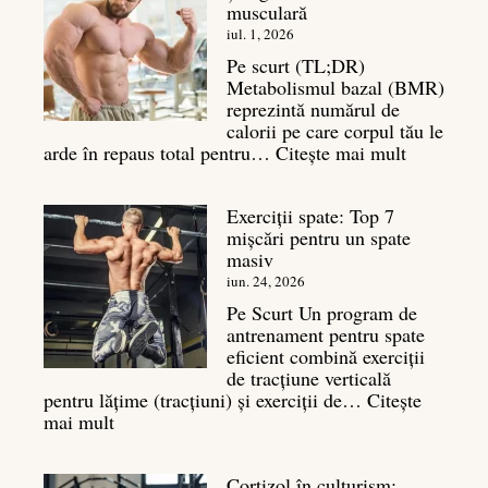
musculară
iul. 1, 2026
Pe scurt (TL;DR)
Metabolismul bazal (BMR)
reprezintă numărul de
calorii pe care corpul tău le
:
arde în repaus total pentru…
Citește mai mult
Metaboli
bazal:
Exerciții spate: Top 7
ce
mișcări pentru un spate
este
masiv
și
legătura
iun. 24, 2026
sa
Pe Scurt Un program de
cu
antrenament pentru spate
masa
eficient combină exerciții
musculară
de tracțiune verticală
pentru lățime (tracțiuni) și exerciții de…
Citește
:
mai mult
Exerciții
spate:
Cortizol în culturism:
Top