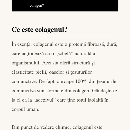
colagen?
Ce este colagenul?
În esență, colagenul este o proteină fibroasă, dură,
care acționează ca o „schelă” naturală a
organismului. Aceasta oferă structură și
elasticitate pielii, oaselor și țesuturilor
conjunctive. De fapt, aproape 100% din țesuturile
conjunctive sunt formate din colagen. Gândește-te
la el ca la „adezivul” care ține totul laolaltă în
corpul uman.
Din punct de vedere chimic, colagenul este