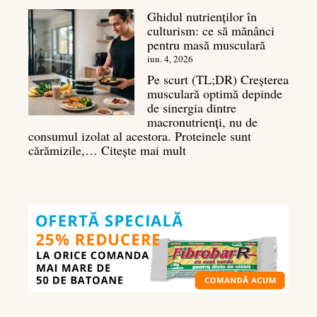
umeri:
Ghidul nutrienților în
Ghid
culturism: ce să mănânci
complet
pentru masă musculară
pentru
deltoizi
iun. 4, 2026
3D
Pe scurt (TL;DR) Creșterea
musculară optimă depinde
de sinergia dintre
macronutrienți, nu de
consumul izolat al acestora. Proteinele sunt
:
cărămizile,…
Citește mai mult
Ghidul
nutrienților
în
culturism:
ce
să
mănânci
pentru
masă
musculară