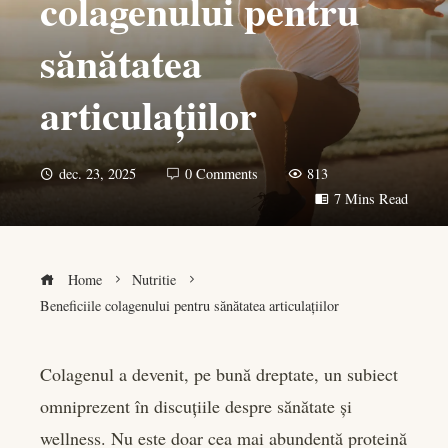
colagenului pentru
sănătatea
articulațiilor
dec. 23, 2025
0 Comments
813
7 Mins Read
Home
Nutritie
Beneficiile colagenului pentru sănătatea articulațiilor
Colagenul a devenit, pe bună dreptate, un subiect
omniprezent în discuțiile despre sănătate și
book
wellness. Nu este doar cea mai abundentă proteină