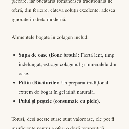
plecare, iar bucătăria românească tradițională ne
oferă, din fericire, câteva soluții excelente, adesea
ignorate în dieta modernă.
Alimentele bogate în colagen includ:
Supa de oase (Bone broth):
Fiertă lent, timp
îndelungat, extrage colagenul și mineralele din
oase.
Piftia (Răciturile):
Un preparat tradițional
extrem de bogat în gelatină naturală.
Puiul și peștele (consumate cu piele).
Totuși, deși aceste surse sunt valoroase, ele pot fi
insuficiente pentru a oferi o doză terapeutică