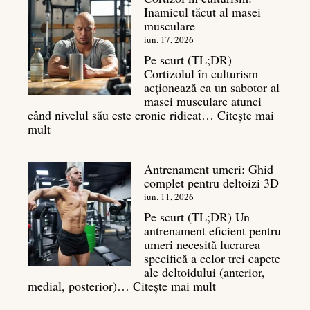
Inamicul tăcut al masei
7
musculare
mișcări
pentru
iun. 17, 2026
un
Pe scurt (TL;DR)
spate
Cortizolul în culturism
masiv
acționează ca un sabotor al
masei musculare atunci
când nivelul său este cronic ridicat…
Citește mai
:
mult
Cortizol
în
Antrenament umeri: Ghid
culturism:
complet pentru deltoizi 3D
Inamicul
tăcut
iun. 11, 2026
al
Pe scurt (TL;DR) Un
masei
antrenament eficient pentru
musculare
umeri necesită lucrarea
specifică a celor trei capete
ale deltoidului (anterior,
:
medial, posterior)…
Citește mai mult
Antrenament