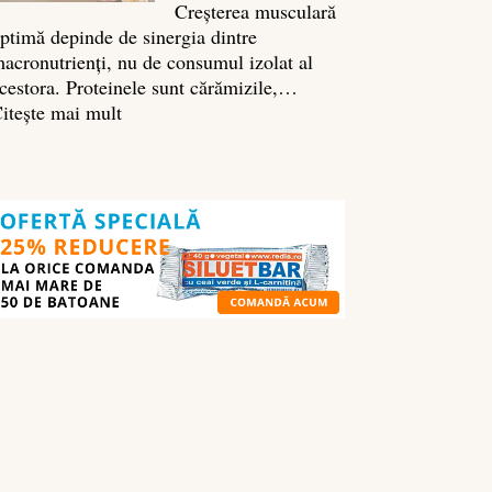
Creșterea musculară
ptimă depinde de sinergia dintre
acronutrienți, nu de consumul izolat al
cestora. Proteinele sunt cărămizile,…
:
itește mai mult
Ghidul
nutrienților
în
culturism:
ce
să
mănânci
pentru
masă
musculară