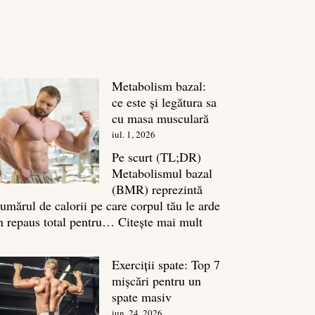
Metabolism bazal:
ce este și legătura sa
cu masa musculară
iul. 1, 2026
Pe scurt (TL;DR)
Metabolismul bazal
(BMR) reprezintă
umărul de calorii pe care corpul tău le arde
:
n repaus total pentru…
Citește mai mult
Metabolism
bazal:
Exerciții spate: Top 7
ce
mișcări pentru un
este
spate masiv
și
iun. 24, 2026