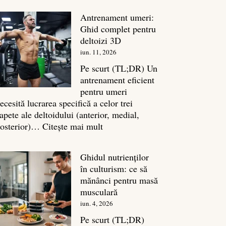
în
Antrenament umeri:
culturism:
Ghid complet pentru
Inamicul
deltoizi 3D
tăcut
iun. 11, 2026
al
masei
Pe scurt (TL;DR) Un
musculare
antrenament eficient
pentru umeri
ecesită lucrarea specifică a celor trei
apete ale deltoidului (anterior, medial,
:
osterior)…
Citește mai mult
Antrenament
umeri:
Ghidul nutrienților
Ghid
în culturism: ce să
complet
mănânci pentru masă
pentru
musculară
deltoizi
iun. 4, 2026
3D
Pe scurt (TL;DR)