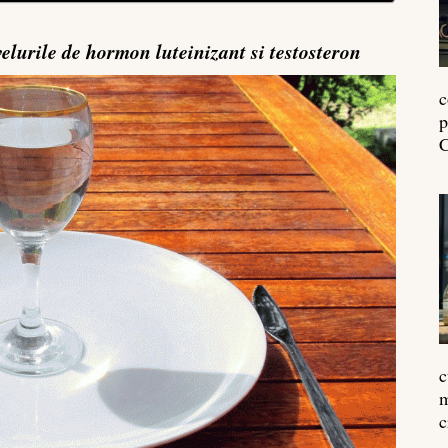
velurile de hormon luteinizant si testosteron
c
p
C
c
m
c