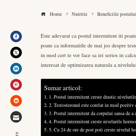
Home
Nutritie
Beneficiile postului
Este adevarat ca postul intermitent iti poat
poate ca informatiile de mai jos despre test
Facebook
in mod cert te vor face sa iei serios in calc
Twitter
interesat de optimizarea naturala a nivelulu
LinkedIn
Sumar articol:
Pinterest
1. Postul intermitent creste drastic niveluril
2. Testosteronul este corelat in mod pozitiv c
Stumbleupon
3. Postul intermitent da corpului sansa de a 
4. Postul intermitent creste nivelurile hor
Email
5. Cu 24 de ore de post poti creste nivelul 