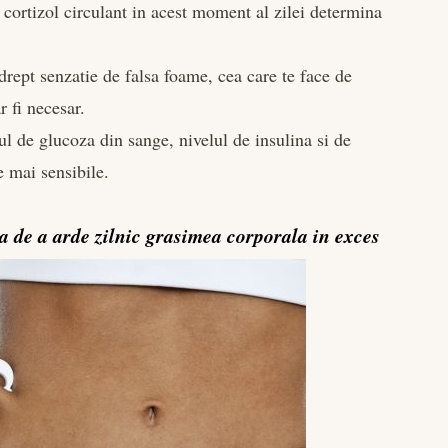
e cortizol circulant in acest moment al zilei determina
rept senzatie de falsa foame, cea care te face de
 fi necesar.
lul de glucoza din sange, nivelul de insulina si de
le mai sensibile.
sa de a arde zilnic grasimea corporala in exces