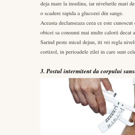
deja mare la insulina, iar nivelurile mari d
o scadere rapida a glucozei din sange.
Aceasta declanseaza ceea ce este cunoscut d
obicei sa consumi mai multe calorii decat ar
Sarind peste micul dejun, iti vei regla nive
cortizol, in perioadele zilei in care sunt ce
3. Postul intermitent da corpului san