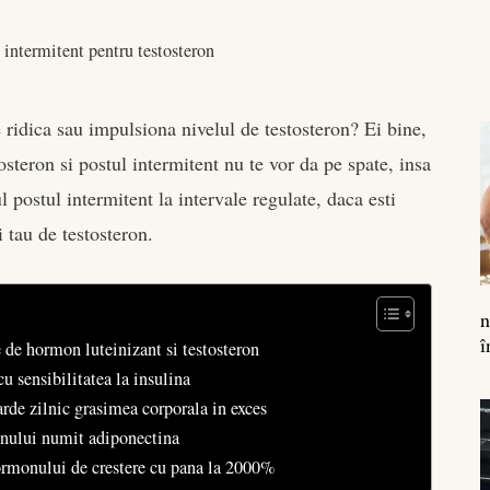
 intermitent pentru testosteron
e ridica sau impulsiona nivelul de testosteron? Ei bine,
osteron si postul intermitent nu te vor da pe spate, insa
ul postul intermitent la intervale regulate, daca esti
i tau de testosteron.
n
î
e de hormon luteinizant si testosteron
u sensibilitatea la insulina
arde zilnic grasimea corporala in exces
monului numit adiponectina
hormonului de crestere cu pana la 2000%