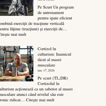
legătura
sa
Pe Scurt Un program
cu
de antrenament
masa
pentru spate eficient
musculară
ombină exerciții de tracțiune verticală
entru lățime (tracțiuni) și exerciții de…
:
itește mai mult
Exerciții
spate:
Cortizol în
Top
culturism: Inamicul
7
tăcut al masei
mișcări
musculare
pentru
iun. 17, 2026
un
spate
Pe scurt (TL;DR)
masiv
Cortizolul în
ulturism acționează ca un sabotor al masei
usculare atunci când nivelul său este
:
ronic ridicat…
Citește mai mult
Cortizol