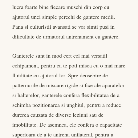
er
lucra foarte bine fiecare muschi din corp cu
ajutorul unei simple perechi de gantere medii.
edIn
Pana si culturistii avansati se vor simti pusi in
dificultate de urmatorul antrenament cu gantere.
rest
bleupon
Ganterele sunt in mod cert cel mai versatil
echipament, pentru ca te poti misca cu o mai mare
l
fluiditate cu ajutorul lor. Spre deosebire de
patternurile de miscare rigide si fixe ale aparatelor
si halterelor, ganterele confera flexibilitatea de a
schimba pozitionarea si unghiul, pentru a reduce
durerea cauzata de diverse leziuni sau de
imobilitate. De asemnea, ele confera o capacitate
superioara de a te antrena unilateral, pentru a