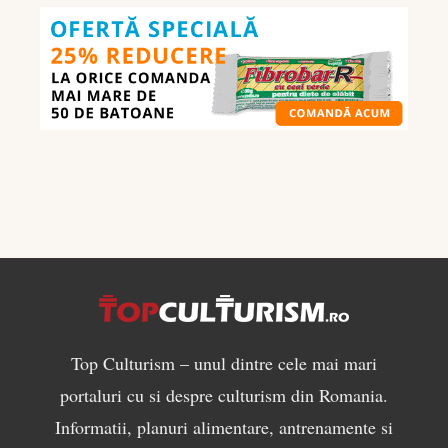
culturism:
ce
să
mănânci
pentru
masă
musculară
Top Culturism – unul dintre cele mai mari
portaluri cu si despre culturism din Romania.
Informatii, planuri alimentare, antrenamente si