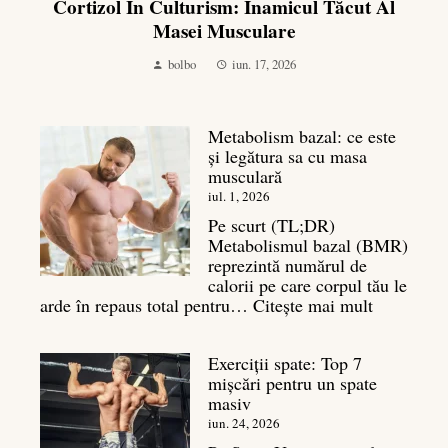
Cortizol În Culturism: Inamicul Tăcut Al
Masei Musculare
bolbo
iun. 17, 2026
Metabolism bazal: ce este
și legătura sa cu masa
musculară
iul. 1, 2026
Pe scurt (TL;DR)
Metabolismul bazal (BMR)
reprezintă numărul de
calorii pe care corpul tău le
:
arde în repaus total pentru…
Citește mai mult
Metaboli
bazal:
Exerciții spate: Top 7
ce
mișcări pentru un spate
este
masiv
și
legătura
iun. 24, 2026
sa