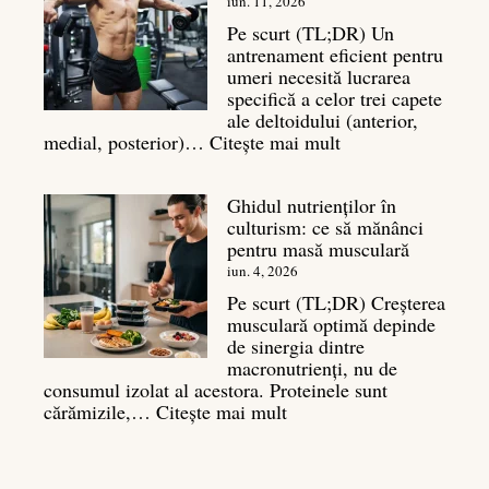
tăcut
iun. 11, 2026
al
Pe scurt (TL;DR) Un
masei
antrenament eficient pentru
musculare
umeri necesită lucrarea
specifică a celor trei capete
ale deltoidului (anterior,
:
medial, posterior)…
Citește mai mult
Antrenament
umeri:
Ghidul nutrienților în
Ghid
culturism: ce să mănânci
complet
pentru masă musculară
pentru
deltoizi
iun. 4, 2026
3D
Pe scurt (TL;DR) Creșterea
musculară optimă depinde
de sinergia dintre
macronutrienți, nu de
consumul izolat al acestora. Proteinele sunt
:
cărămizile,…
Citește mai mult
Ghidul
nutrienților
în