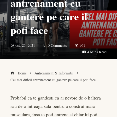
antrenament cu
gantere pe care il
poti face
oct. 25, 2021
0 Comments
961
4 Mins Read
Home
Antrenament & Informatii
Cel mai dificil antrenament cu gantere pe care il poti face
Probabil ca te gandesti ca ai nevoie de o haltera
sau de o intreaga sala pentru a construi masa
book
musculara, insa te poti antrena si chiar iti poti