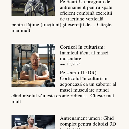
Pe Scurt Un program de
cu
antrenament pentru spate
masa
eficient combină exerciții
musculară
de tracțiune verticală
pentru lățime (tracțiuni) și exerciții de…
Citește
:
mai mult
Exerciții
spate:
Cortizol în culturism:
Top
Inamicul tăcut al masei
7
musculare
mișcări
pentru
iun. 17, 2026
un
Pe scurt (TL;DR)
spate
Cortizolul în culturism
masiv
acționează ca un sabotor al
masei musculare atunci
când nivelul său este cronic ridicat…
Citește mai
:
mult
Cortizol
în
Antrenament umeri: Ghid
culturism:
complet pentru deltoizi 3D
Inamicul