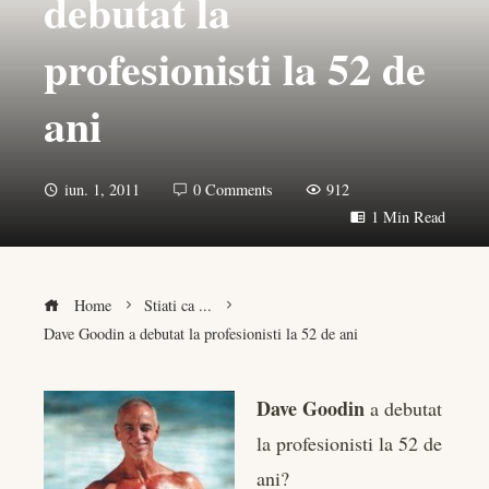
debutat la
profesionisti la 52 de
ani
iun. 1, 2011
0 Comments
912
1 Min Read
Home
Stiati ca ...
Dave Goodin a debutat la profesionisti la 52 de ani
Dave Goodin
a debutat
la profesionisti la 52 de
book
ani?