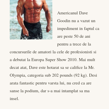
er
Americanul Dave
edIn
Goodin nu a vazut un
impediment in faptul ca
rest
are peste 50 de ani
bleupon
pentru a trece de la
concursurile de amatori la cele de profesionisti si
l
a debutat la Europa Super Show 2010. Mai mult
decat atat, Dave este hotarat sa se califice la Mr.
Olympia, categoria sub 202 pounds (92 kg). Desi
arata fantastic pentru varsta lui, nu cred ca are
sanse la podium, dar s-a mai intamplat sa ma
insel.