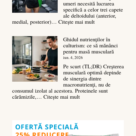
musculare
umeri necesită lucrarea
specifică a celor trei capete
ale deltoidului (anterior,
:
medial, posterior)…
Citește mai mult
Antrenament
umeri:
Ghidul nutrienților în
Ghid
culturism: ce să mănânci
complet
pentru masă musculară
pentru
deltoizi
iun. 4, 2026
3D
Pe scurt (TL;DR) Creșterea
musculară optimă depinde
de sinergia dintre
macronutrienți, nu de
consumul izolat al acestora. Proteinele sunt
:
cărămizile,…
Citește mai mult
Ghidul
nutrienților
în
culturism:
ce
să