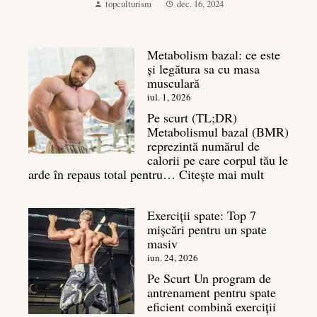
topculturism
dec. 16, 2024
Metabolism bazal: ce este
și legătura sa cu masa
musculară
iul. 1, 2026
Pe scurt (TL;DR)
Metabolismul bazal (BMR)
reprezintă numărul de
calorii pe care corpul tău le
:
arde în repaus total pentru…
Citește mai mult
Metaboli
bazal:
Exerciții spate: Top 7
ce
mișcări pentru un spate
este
masiv
și
legătura
iun. 24, 2026
sa
Pe Scurt Un program de
cu
antrenament pentru spate
masa
eficient combină exerciții
musculară