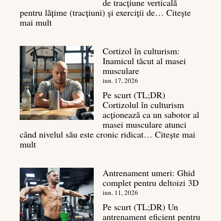
de tracțiune verticală
pentru lățime (tracțiuni) și exerciții de…
Citește
:
mai mult
Exerciții
spate:
Cortizol în culturism:
Top
Inamicul tăcut al masei
7
musculare
mișcări
pentru
iun. 17, 2026
un
Pe scurt (TL;DR)
spate
Cortizolul în culturism
masiv
acționează ca un sabotor al
masei musculare atunci
când nivelul său este cronic ridicat…
Citește mai
:
mult
Cortizol
în
Antrenament umeri: Ghid
culturism:
complet pentru deltoizi 3D
Inamicul
tăcut
iun. 11, 2026
al
Pe scurt (TL;DR) Un
masei
antrenament eficient pentru