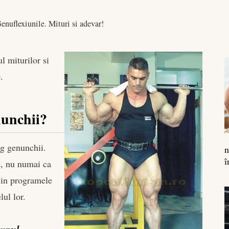
enuflexiunile. Mituri si adevar!
l miturilor si
e
.
nunchii?
ug genunchii.
n
î
ct, nu numai ca
e in programele
lul lor.