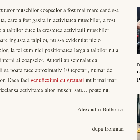
a tuturor muschilor coapselor a fost mai mare cand s-a
a, care a fost gasita in activitatea muschilor, a fost
 a talpilor duce la cresterea activitatii muschilor
are ingusta a talpilor, nu s-a evidentiat nicio
elor, la fel cum nici pozitionarea larga a talpilor nu a
 interni ai coapselor. Autorii au semnalat ca
n
ctii sa poata face aproximativ 10 repetari, numar de
c
p
ilor. Daca faci
genuflexiuni cu greutati
mult mai mari
t declansa activitatea altor muschi sau… poate nu.
Alexandru Bolborici
dupa Ironman