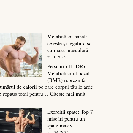
Metabolism bazal:
ce este și legătura sa
cu masa musculară
iul. 1, 2026
Pe scurt (TL;DR)
Metabolismul bazal
(BMR) reprezintă
umărul de calorii pe care corpul tău le arde
:
n repaus total pentru…
Citește mai mult
Metabolism
bazal:
Exerciții spate: Top 7
ce
mișcări pentru un
este
spate masiv
și
iun. 24, 2026