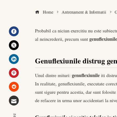
Home
Antrenament & Informatii
G
Probabil ca niciun exercitiu nu este subiectu
genuflexiunil
al neincrederii, precum sunt
Facebook
Twitter
Genuflexiunile distrug ge
LinkedIn
genuflexiunile
Unul dintre mituri:
iti distr
Pinterest
In realitate, genuflexiunile, executate core
sunt sigure pentru acestia, dar sunt folosit
Stumbleupon
de refacere in urma unor accidentari la nive
Email