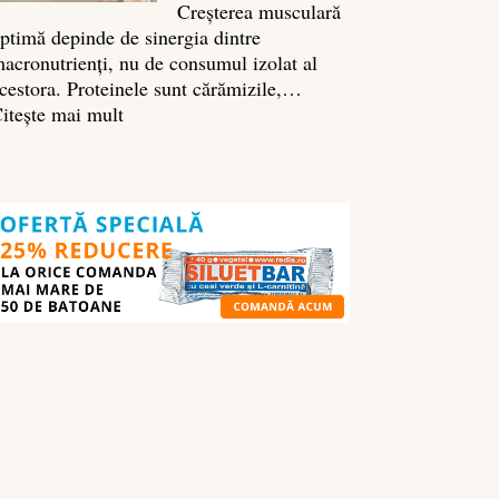
Creșterea musculară
ptimă depinde de sinergia dintre
acronutrienți, nu de consumul izolat al
cestora. Proteinele sunt cărămizile,…
:
itește mai mult
Ghidul
nutrienților
în
culturism:
ce
să
mănânci
pentru
masă
musculară