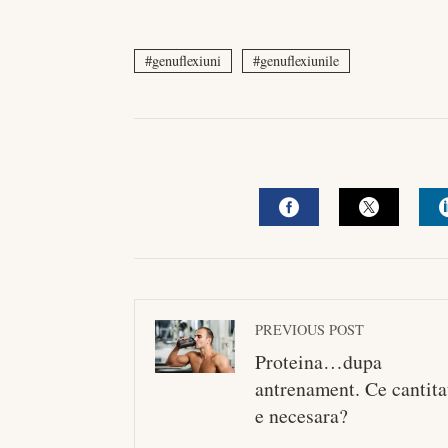
genuflexiuni
genuflexiunile
FACEBOOK
TWITTE
PREVIOUS POST
Proteina…dupa
antrenament. Ce cantita
e necesara?