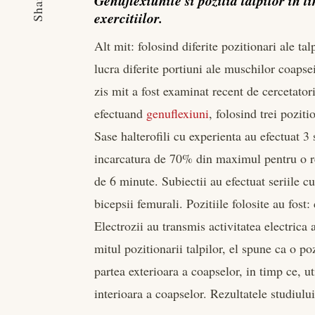
Share
Genuflexiunile si pozitia talpilor in t
exercitiilor.
Alt mit: folosind diferite pozitionari ale talp
lucra diferite portiuni ale muschilor coapse
zis mit a fost examinat recent de cercetator
efectuand
genuflexiuni
, folosind trei pozitio
Sase halterofili cu experienta au efectuat 3 
incarcatura de 70% din maximul pentru o rep
de 6 minute. Subiectii au efectuat seriile cu
bicepsii femurali. Pozitiile folosite au fost:
Electrozii au transmis activitatea electric
mitul pozitionarii talpilor, el spune ca o p
partea exterioara a coapselor, in timp ce, u
interioara a coapselor. Rezultatele studiulu