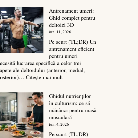
în
Antrenament umeri:
culturism:
Ghid complet pentru
Inamicul
deltoizi 3D
tăcut
iun. 11, 2026
al
masei
Pe scurt (TL;DR) Un
musculare
antrenament eficient
pentru umeri
ecesită lucrarea specifică a celor trei
apete ale deltoidului (anterior, medial,
:
osterior)…
Citește mai mult
Antrenament
umeri:
Ghidul nutrienților
Ghid
în culturism: ce să
complet
mănânci pentru masă
pentru
musculară
deltoizi
iun. 4, 2026
3D
Pe scurt (TL;DR)