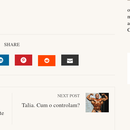
o
m
a
C
SHARE
R
LINKEDIN
PINTEREST
EMAIL
STUMBLEUPON
NEXT POST
Talia. Cum o controlam?
te