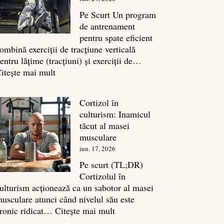
legătura
sa
Pe Scurt Un program
cu
de antrenament
masa
pentru spate eficient
musculară
ombină exerciții de tracțiune verticală
entru lățime (tracțiuni) și exerciții de…
:
itește mai mult
Exerciții
spate:
Cortizol în
Top
culturism: Inamicul
7
tăcut al masei
mișcări
musculare
pentru
iun. 17, 2026
un
spate
Pe scurt (TL;DR)
masiv
Cortizolul în
ulturism acționează ca un sabotor al masei
usculare atunci când nivelul său este
:
ronic ridicat…
Citește mai mult
Cortizol