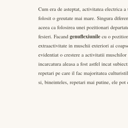
Cum era de asteptat, activitatea electrica 
folosit o greutate mai mare. Singura diferent
aceea ca folosirea unei pozitionari departate
genuflexiunile
fesieri. Facand
cu o pozition
extraactivitate in muschii exteriori ai coaps
evidentiat o crestere a activitatii muschilor
incarcatura aleasa a fost astfel incat subie
repetari pe care il fac majoritatea culturist
si, bineinteles, repetari mai putine, ele po