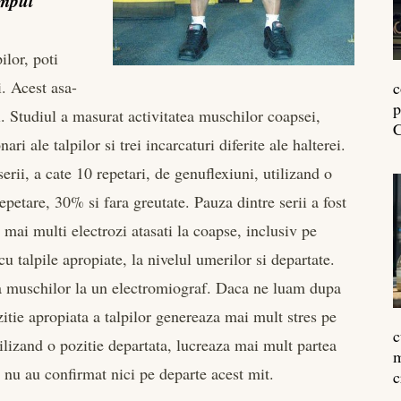
impul
ilor, poti
i. Acest asa-
c
p
i. Studiul a masurat activitatea muschilor coapsei,
C
nari ale talpilor si trei incarcaturi diferite ale halterei.
serii, a cate 10 repetari, de genuflexiuni, utilizand o
etare, 30% si fara greutate. Pauza dintre serii a fost
 mai multi electrozi atasati la coapse, inclusiv pe
 cu talpile apropiate, la nivelul umerilor si departate.
a a muschilor la un electromiograf. Daca ne luam dupa
ozitie apropiata a talpilor genereaza mai mult stres pe
c
tilizand o pozitie departata, lucreaza mai mult partea
m
i nu au confirmat nici pe departe acest mit.
c