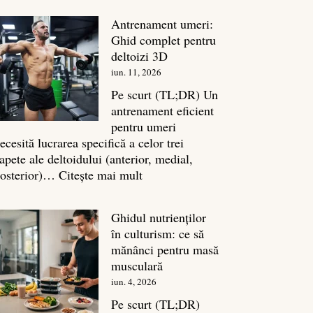
în
Antrenament umeri:
culturism:
Ghid complet pentru
Inamicul
deltoizi 3D
tăcut
iun. 11, 2026
al
masei
Pe scurt (TL;DR) Un
musculare
antrenament eficient
pentru umeri
ecesită lucrarea specifică a celor trei
apete ale deltoidului (anterior, medial,
:
osterior)…
Citește mai mult
Antrenament
umeri:
Ghidul nutrienților
Ghid
în culturism: ce să
complet
mănânci pentru masă
pentru
musculară
deltoizi
iun. 4, 2026
3D
Pe scurt (TL;DR)