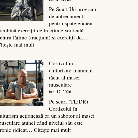
legătura
sa
Pe Scurt Un program
cu
de antrenament
masa
pentru spate eficient
musculară
ombină exerciții de tracțiune verticală
entru lățime (tracțiuni) și exerciții de…
:
itește mai mult
Exerciții
spate:
Cortizol în
Top
culturism: Inamicul
7
tăcut al masei
mișcări
musculare
pentru
iun. 17, 2026
un
spate
Pe scurt (TL;DR)
masiv
Cortizolul în
ulturism acționează ca un sabotor al masei
usculare atunci când nivelul său este
:
ronic ridicat…
Citește mai mult
Cortizol