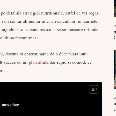
e detaliile strategiei nutritionale, astfel ca vei regasi
um un cantar alimentar mic, un calculator, un carnetel
c
ung chiar sa se cantareasca si sa se masoare oriunde
p
C
etel dupa fiecare masa.
tii, dorinte si determinarea de a duce viata unui
lt succes cu un
plan alimentar
rapid si comod, ce
ri.
c
m
ei musculare
c