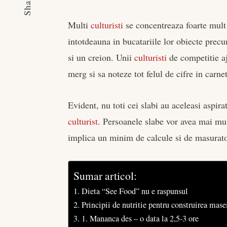
Share
Multi
culturisti
se concentreaza foarte mult p
intotdeauna in bucatariile lor obiecte prec
si un creion. Unii
culturisti
de competitie aj
merg si sa noteze tot felul de cifre in carn
Evident, nu toti cei slabi au aceleasi aspira
culturist
. Persoanele slabe vor avea mai mu
implica un minim de calcule si de masurato
Sumar articol:
Dieta “See Food” nu e raspunsul
Principii de nutritie pentru construirea mas
1. Mananca des – o data la 2,5-3 ore