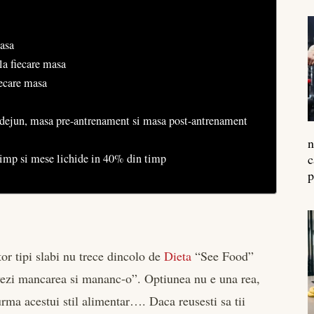
asa
la fiecare masa
ecare masa
l dejun, masa pre-antrenament si masa post-antrenament
n
imp si mese lichide in 40% din timp
c
p
tor tipi slabi nu trece dincolo de
Dieta
“See Food”
ezi mancarea si mananc-o”. Optiunea nu e una rea,
urma acestui stil alimentar…. Daca reusesti sa tii