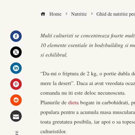
Home
Nutritie
Ghid de nutritie pe
Multi culturisti se concentreaza foarte mult
10 elemente esentiale in bodybuilding si m
Facebook
si echilibrul.
Twitter
“Da-mi o friptura de 2 kg, o portie dubla de
LinkedIn
mere la desert”. Daca ai avut vreodata ocaz
comanda nu iti este deloc necunoscuta.
Pinterest
Planurile de
dieta
bogate in carbohidrati, p
Stumbleupon
populara pentru a acumula masa musculara 
toata greutatea posibila, iar apoi o sa to
Email
culturistilor.