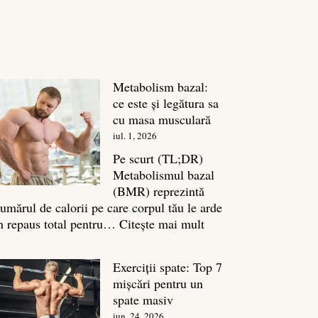
Metabolism bazal:
ce este și legătura sa
cu masa musculară
iul. 1, 2026
Pe scurt (TL;DR)
Metabolismul bazal
(BMR) reprezintă
umărul de calorii pe care corpul tău le arde
:
n repaus total pentru…
Citește mai mult
Metabolism
bazal:
Exerciții spate: Top 7
ce
mișcări pentru un
este
spate masiv
și
iun. 24, 2026