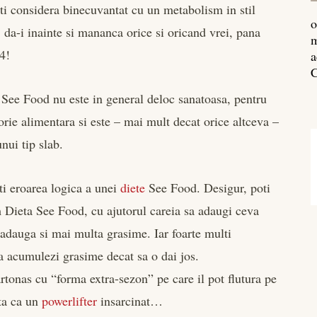
poti considera binecuvantat cu un metabolism in stil
o
 da-i inainte si mananca orice si oricand vrei, pana
m
4!
a
C
a See Food nu este in general deloc sanatoasa, pentru
gorie alimentara si este – mai mult decat orice altceva –
nui tip slab.
ti eroarea logica a unei
diete
See Food. Desigur, poti
m Dieta See Food, cu ajutorul careia sa adaugi ceva
adauga si mai multa grasime. Iar foarte multi
a acumulezi grasime decat sa o dai jos.
rtonas cu “forma extra-sezon” pe care il pot flutura pe
ata ca un
powerlifter
insarcinat…