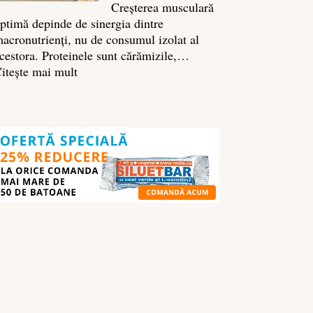
Creșterea musculară
ptimă depinde de sinergia dintre
acronutrienți, nu de consumul izolat al
cestora. Proteinele sunt cărămizile,…
:
itește mai mult
Ghidul
nutrienților
în
culturism:
ce
să
mănânci
pentru
masă
musculară