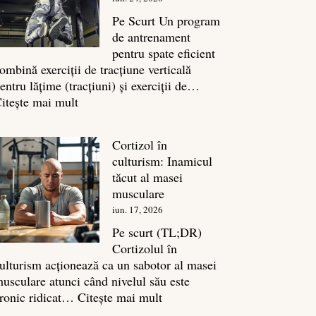
legătura
sa
Pe Scurt Un program
cu
de antrenament
masa
pentru spate eficient
musculară
ombină exerciții de tracțiune verticală
entru lățime (tracțiuni) și exerciții de…
:
itește mai mult
Exerciții
spate:
Cortizol în
Top
culturism: Inamicul
7
tăcut al masei
mișcări
musculare
pentru
iun. 17, 2026
un
spate
Pe scurt (TL;DR)
masiv
Cortizolul în
ulturism acționează ca un sabotor al masei
usculare atunci când nivelul său este
:
ronic ridicat…
Citește mai mult
Cortizol