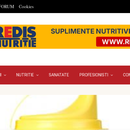
FORUM
Cookies
I
NUTRITIE
SANATATE
PROFESIONISTI
CO