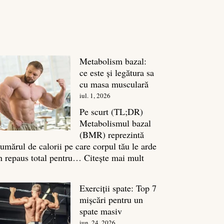
Metabolism bazal:
ce este și legătura sa
cu masa musculară
iul. 1, 2026
Pe scurt (TL;DR)
Metabolismul bazal
(BMR) reprezintă
umărul de calorii pe care corpul tău le arde
:
n repaus total pentru…
Citește mai mult
Metabolism
bazal:
Exerciții spate: Top 7
ce
mișcări pentru un
este
spate masiv
și
iun. 24, 2026