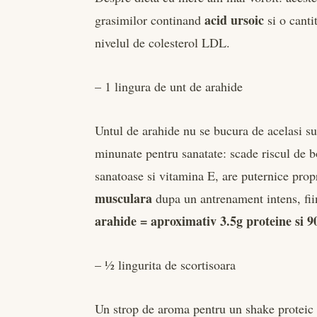
acid ursoic
grasimilor continand
si o cant
nivelul de colesterol LDL.
– 1 lingura de unt de arahide
Untul de arahide nu se bucura de acelasi su
minunate pentru sanatate: scade riscul de b
sanatoase si vitamina E, are puternice prop
musculara
dupa un antrenament intens, fii
arahide = aproximativ 3.5g proteine si 90
– ½ lingurita de scortisoara
Un strop de aroma pentru un shake proteic n