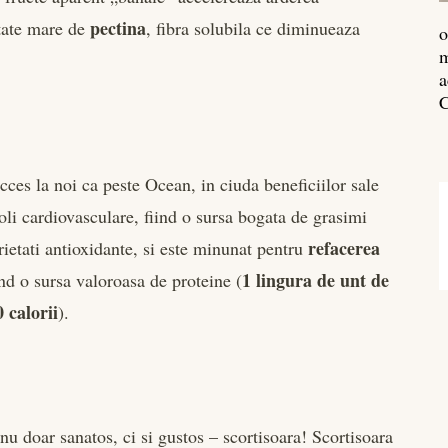
pectina
itate mare de
, fibra solubila ce diminueaza
o
m
a
C
cces la noi ca peste Ocean, in ciuda beneficiilor sale
oli cardiovasculare, fiind o sursa bogata de grasimi
refacerea
rietati antioxidante, si este minunat pentru
1 lingura de unt de
nd o sursa valoroasa de proteine (
 calorii
).
u doar sanatos, ci si gustos – scortisoara! Scortisoara