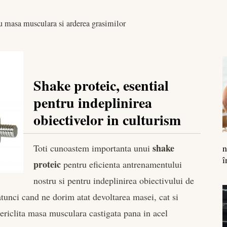
u masa musculara si arderea grasimilor
Shake proteic, esential
pentru indeplinirea
obiectivelor in culturism
shake
Toti cunoastem importanta unui
n
î
proteic
pentru eficienta antrenamentului
nostru si pentru indeplinirea obiectivului de
tunci cand ne dorim atat devoltarea masei, cat si
periclita masa musculara castigata pana in acel