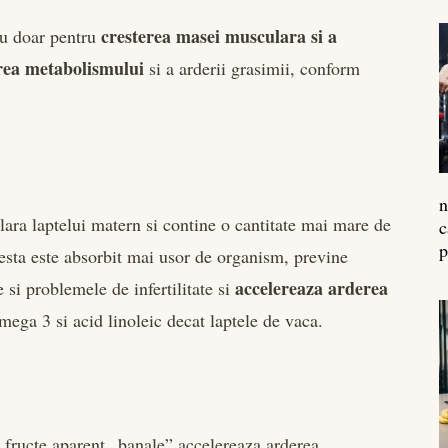
cresterea masei musculara si a
nu doar pentru
rea metabolismului
si a arderii grasimii, conform
n
lara laptelui matern si contine o cantitate mai mare de
c
p
esta este absorbit mai usor de organism, previne
accelereaza arderea
 si problemele de infertilitate si
omega 3 si acid linoleic decat laptele de vaca.
 fructe aparent „banale” accelereaza arderea