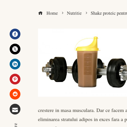
Home
Nutritie
Shake proteic pentr
Facebook
Twitter
LinkedIn
Pinterest
Stumbleupon
crestere in masa musculara. Dar ce facem a
eliminarea stratului adipos in exces fara a 
Email