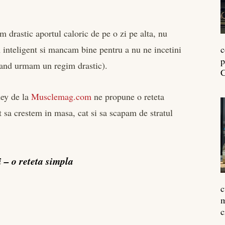
m drastic aportul caloric de pe o zi pe alta, nu
 inteligent si mancam bine pentru a nu ne incetini
c
p
cand urmam un regim drastic).
C
dey de la
Musclemag.com
ne propune o reteta
at sa crestem in masa, cat si sa scapam de stratul
 – o reteta simpla
c
m
c