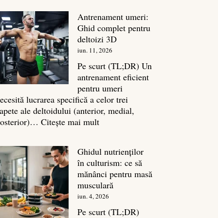
în
Antrenament umeri:
culturism:
Ghid complet pentru
Inamicul
deltoizi 3D
tăcut
iun. 11, 2026
al
masei
Pe scurt (TL;DR) Un
musculare
antrenament eficient
pentru umeri
ecesită lucrarea specifică a celor trei
apete ale deltoidului (anterior, medial,
:
osterior)…
Citește mai mult
Antrenament
umeri:
Ghidul nutrienților
Ghid
în culturism: ce să
complet
mănânci pentru masă
pentru
musculară
deltoizi
iun. 4, 2026
3D
Pe scurt (TL;DR)