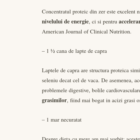
Concentratul proteic din zer este excelent 
nivelului de energie
accelera
, ci si pentru
American Journal of Clinical Nutrition.
– 1 ½ cana de lapte de capra
Laptele de capra are structura proteica simi
seleniu decat cel de vaca. De asemenea, ac
problemele digestive, bolile cardiovasculare
grasimilor
, fiind mai bogat in acizi grasi 
– 1 mar necuratat
Despre dieta cu mere am mai vorbit: aceste