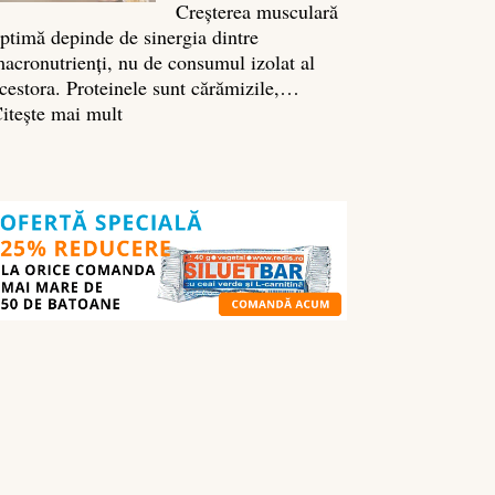
Creșterea musculară
ptimă depinde de sinergia dintre
acronutrienți, nu de consumul izolat al
cestora. Proteinele sunt cărămizile,…
:
itește mai mult
Ghidul
nutrienților
în
culturism:
ce
să
mănânci
pentru
masă
musculară