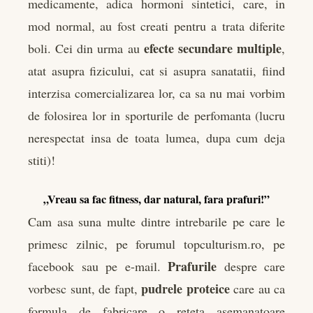
medicamente, adica hormoni sintetici, care, in
mod normal, au fost creati pentru a trata diferite
efecte secundare multiple
boli. Cei din urma au
,
atat asupra fizicului, cat si asupra sanatatii, fiind
interzisa comercializarea lor, ca sa nu mai vorbim
de folosirea lor in sporturile de perfomanta (lucru
nerespectat insa de toata lumea, dupa cum deja
stiti)!
„Vreau sa fac fitness, dar natural, fara prafuri!”
Cam asa suna multe dintre intrebarile pe care le
primesc zilnic, pe forumul topculturism.ro, pe
Prafurile
facebook sau pe e-mail.
despre care
pudrele proteice
vorbesc sunt, de fapt,
care au ca
formula de fabricare o reteta asemanatoare