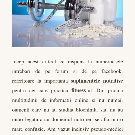
er
edIn
rest
bleupon
Incep acest articol ca raspuns la numeroasele
intrebari de pe forum si de pe facebook,
l
suplimentele nutritive
referitoare la importanta
fitness
pentru cei care practica
-ul. Din pricina
multitudinii de informatii online si nu numai,
oamenii care nu au studiat biochimia sau nu au
nicio legatura cu domeniul nutritiei, se afla intr-o
mare confuzie. Am vazut inclusiv pseudo-medici