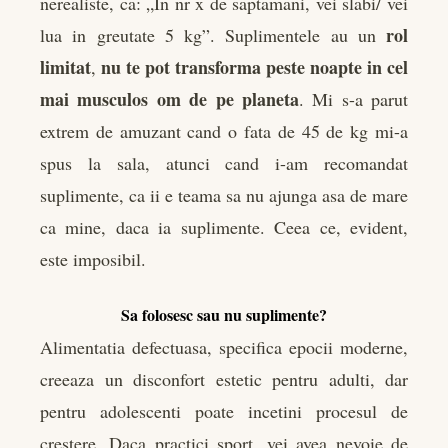
nerealiste, ca: „In nr x de saptamani, vei slabi/ vei
rol
lua in greutate 5 kg”. Suplimentele au un
limitat
nu te pot transforma peste noapte in cel
,
mai musculos om de pe planeta
. Mi s-a parut
extrem de amuzant cand o fata de 45 de kg mi-a
spus la sala, atunci cand i-am recomandat
suplimente, ca ii e teama sa nu ajunga asa de mare
ca mine, daca ia suplimente. Ceea ce, evident,
este imposibil.
Sa folosesc sau nu suplimente?
Alimentatia defectuasa, specifica epocii moderne,
creeaza un disconfort estetic pentru adulti, dar
pentru adolescenti poate incetini procesul de
crestere. Daca practici sport, vei avea nevoie de