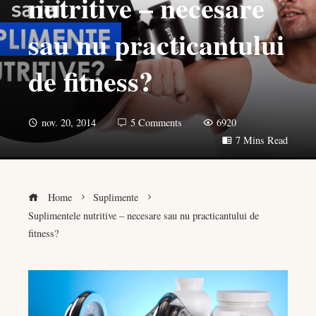
nutritive – necesare
sau nu practicantului
de fitness?
nov. 20, 2014
5 Comments
6920
7 Mins Read
Home
Suplimente
Suplimentele nutritive – necesare sau nu practicantului de
fitness?
book