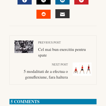
FACEBOOK
TWITTER
LINKEDIN
PINTEREST
EMAIL
STUMBLEUPON
PREVIOUS POST
Cel mai bun exercitiu pentru
spate
NEXT POST
5 modalitati de a efectua o
genuflexiune, fara haltera
5 COMMENTS