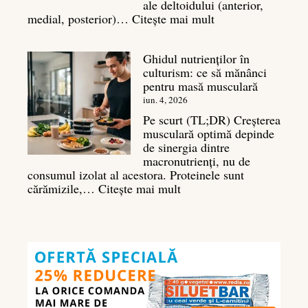
ale deltoidului (anterior,
:
medial, posterior)…
Citește mai mult
Antrenament
umeri:
Ghidul nutrienților în
Ghid
culturism: ce să mănânci
complet
pentru masă musculară
pentru
deltoizi
iun. 4, 2026
3D
Pe scurt (TL;DR) Creșterea
musculară optimă depinde
de sinergia dintre
macronutrienți, nu de
consumul izolat al acestora. Proteinele sunt
:
cărămizile,…
Citește mai mult
Ghidul
nutrienților
în
culturism:
ce
să
mănânci
pentru