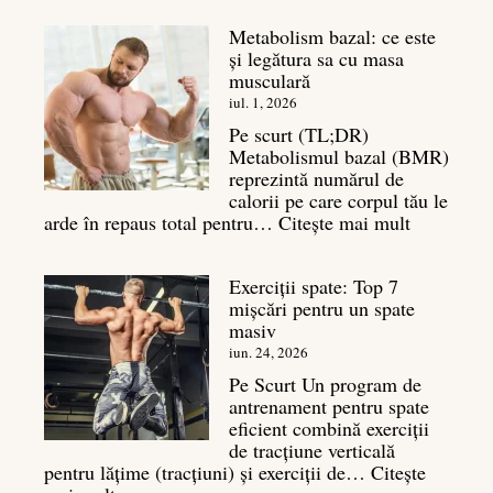
Metabolism bazal: ce este
și legătura sa cu masa
musculară
iul. 1, 2026
Pe scurt (TL;DR)
Metabolismul bazal (BMR)
reprezintă numărul de
calorii pe care corpul tău le
:
arde în repaus total pentru…
Citește mai mult
Metaboli
bazal:
Exerciții spate: Top 7
ce
mișcări pentru un spate
este
masiv
și
legătura
iun. 24, 2026
sa
Pe Scurt Un program de
cu
antrenament pentru spate
masa
eficient combină exerciții
musculară
de tracțiune verticală
pentru lățime (tracțiuni) și exerciții de…
Citește