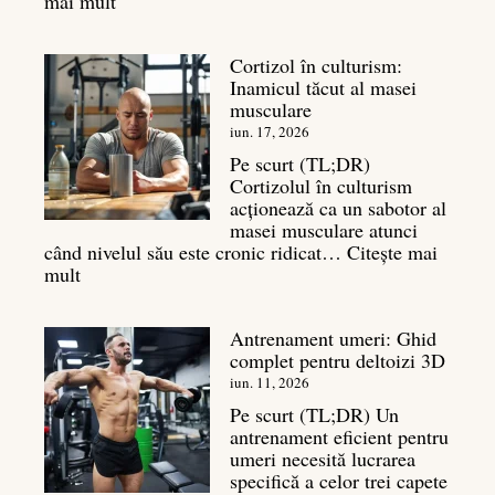
:
mai mult
Exerciții
spate:
Cortizol în culturism:
Top
Inamicul tăcut al masei
7
musculare
mișcări
pentru
iun. 17, 2026
un
Pe scurt (TL;DR)
spate
Cortizolul în culturism
masiv
acționează ca un sabotor al
masei musculare atunci
când nivelul său este cronic ridicat…
Citește mai
:
mult
Cortizol
în
Antrenament umeri: Ghid
culturism:
complet pentru deltoizi 3D
Inamicul
tăcut
iun. 11, 2026
al
Pe scurt (TL;DR) Un
masei
antrenament eficient pentru
musculare
umeri necesită lucrarea
specifică a celor trei capete