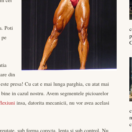
em cei
a. Poti
c
p
i pe
C
atia
tare din
 este presa! Cu cat e mai lunga parghia, cu atat mai
te bine in cazul nostru. Avem segmentele picioarelor
lexiuni
insa, datorita mecanicii, nu vor avea acelasi
c
m
c
reutate, sub forma corecta, lenta si sub control. Nu