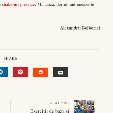
cu
shake-uri proteice
. Mananca, dormi, antreneaza-te
Alexandru Bolborici
SHARE
R
LINKEDIN
PINTEREST
EMAIL
STUMBLEUPON
NEXT POST
Exercitii de baza si