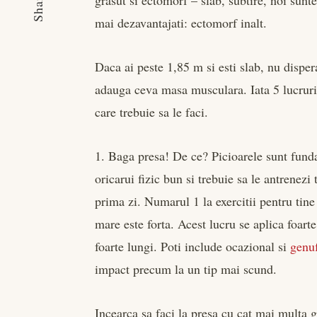
Share
grasut si ectomorf – slab, subtire, noi sunt
mai dezavantajati: ectomorf inalt.
Daca ai peste 1,85 m si esti slab, nu disper
adauga ceva masa musculara. Iata 5 lucrur
care trebuie sa le faci.
1. Baga presa! De ce? Picioarele sunt fund
oricarui fizic bun si trebuie sa le antrenezi 
prima zi. Numarul 1 la exercitii pentru tine
mare este forta. Acest lucru se aplica foar
foarte lungi. Poti include ocazional si
genuf
impact precum la un tip mai scund.
Incearca sa faci la presa cu cat mai multa g