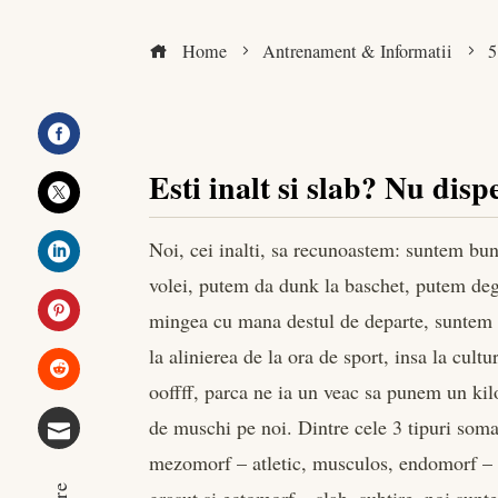
Home
Antrenament & Informatii
5
Facebook
Esti inalt si slab? Nu disp
Twitter
Noi, cei inalti, sa recunoastem: suntem bun
volei, putem da dunk la baschet, putem de
LinkedIn
mingea cu mana destul de departe, suntem 
Pinterest
la alinierea de la ora de sport, insa la cul
ooffff, parca ne ia un veac sa punem un ki
Stumbleupon
de muschi pe noi. Dintre cele 3 tipuri soma
mezomorf – atletic, musculos, endomorf – 
Email