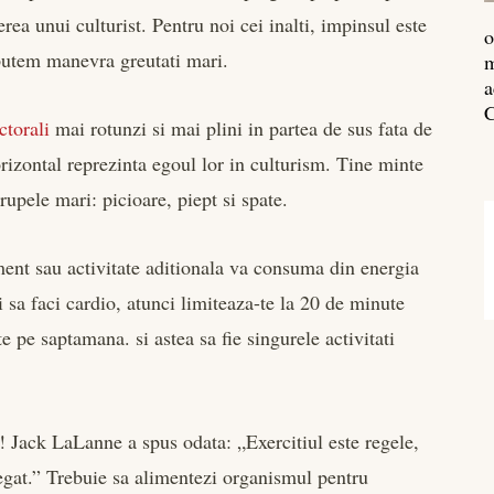
erea unui culturist. Pentru noi cei inalti, impinsul este
o
putem manevra greutati mari.
m
a
C
ctorali
mai rotunzi si mai plini in partea de sus fata de
orizontal reprezinta egoul lor in culturism. Tine minte
upele mari: picioare, piept si spate.
ent sau activitate aditionala va consuma din energia
i sa faci cardio, atunci limiteaza-te la 20 de minute
e pe saptamana. si astea sa fie singurele activitati
! Jack LaLanne a spus odata: „Exercitiul este regele,
regat.” Trebuie sa alimentezi organismul pentru