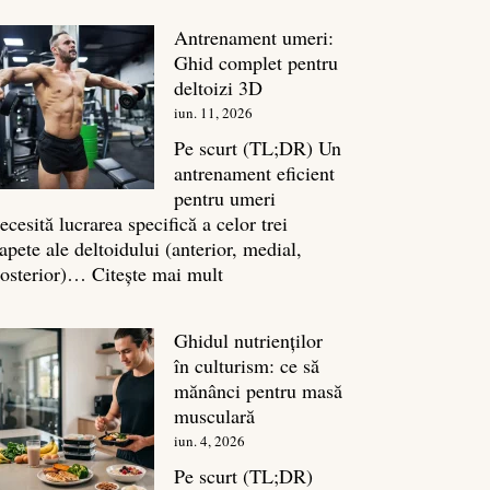
în
Antrenament umeri:
culturism:
Ghid complet pentru
Inamicul
deltoizi 3D
tăcut
iun. 11, 2026
al
masei
Pe scurt (TL;DR) Un
musculare
antrenament eficient
pentru umeri
ecesită lucrarea specifică a celor trei
apete ale deltoidului (anterior, medial,
:
osterior)…
Citește mai mult
Antrenament
umeri:
Ghidul nutrienților
Ghid
în culturism: ce să
complet
mănânci pentru masă
pentru
musculară
deltoizi
iun. 4, 2026
3D
Pe scurt (TL;DR)