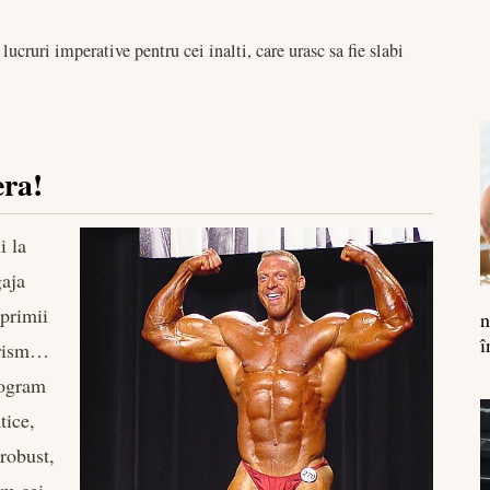
 lucruri imperative pentru cei inalti, care urasc sa fie slabi
era!
i la
gaja
primii
n
î
turism…
logram
tice,
robust,