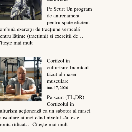
legătura
sa
Pe Scurt Un program
cu
de antrenament
masa
pentru spate eficient
musculară
ombină exerciții de tracțiune verticală
entru lățime (tracțiuni) și exerciții de…
:
itește mai mult
Exerciții
spate:
Cortizol în
Top
culturism: Inamicul
7
tăcut al masei
mișcări
musculare
pentru
iun. 17, 2026
un
spate
Pe scurt (TL;DR)
masiv
Cortizolul în
ulturism acționează ca un sabotor al masei
usculare atunci când nivelul său este
:
ronic ridicat…
Citește mai mult
Cortizol