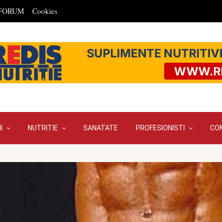
FORUM
Cookies
I
NUTRITIE
SANATATE
PROFESIONISTI
CO