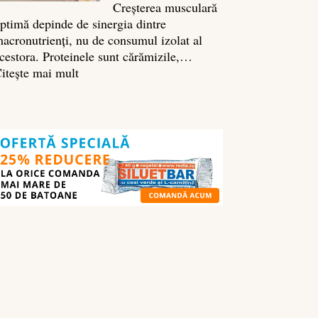
Creșterea musculară
ptimă depinde de sinergia dintre
acronutrienți, nu de consumul izolat al
cestora. Proteinele sunt cărămizile,…
:
itește mai mult
Ghidul
nutrienților
în
culturism:
ce
să
mănânci
pentru
masă
musculară