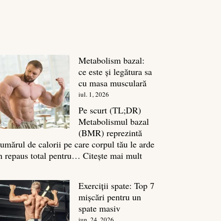
Metabolism bazal:
ce este și legătura sa
cu masa musculară
iul. 1, 2026
Pe scurt (TL;DR)
Metabolismul bazal
(BMR) reprezintă
umărul de calorii pe care corpul tău le arde
:
n repaus total pentru…
Citește mai mult
Metabolism
bazal:
Exerciții spate: Top 7
ce
mișcări pentru un
este
spate masiv
și
iun. 24, 2026