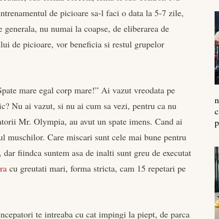
Antrenamentul de picioare sa-l faci o data la 5-7 zile,
re generala, nu numai la coapse, de eliberarea de
ui de picioare, vor beneficia si restul grupelor
„Spate mare egal corp mare!” Ai vazut vreodata pe
n
ic? Nu ai vazut, si nu ai cum sa vezi, pentru ca nu
c
igatorii Mr. Olympia, au avut un spate imens. Cand ai
p
tul muschilor. Care miscari sunt cele mai bune pentru
, dar fiindca suntem asa de inalti sunt greu de executat
ara
cu greutati mari, forma stricta, cam 15 repetari pe
incepatori te intreaba cu cat impingi la piept, de parca