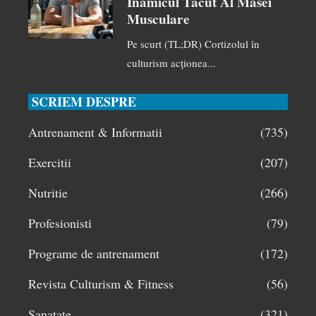
Inamicul Tăcut Al Masei
Musculare
Pe scurt (TL;DR) Cortizolul în
culturism acționea...
SCRIEM DESPRE
Antrenament & Informatii
(735)
Exercitii
(207)
Nutritie
(266)
Profesionisti
(79)
Programe de antrenament
(172)
Revista Culturism & Fitness
(56)
Sanatate
(321)