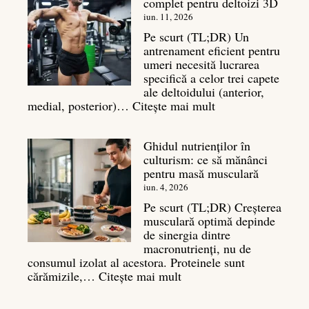
complet pentru deltoizi 3D
Inamicul
tăcut
iun. 11, 2026
al
Pe scurt (TL;DR) Un
masei
antrenament eficient pentru
musculare
umeri necesită lucrarea
specifică a celor trei capete
ale deltoidului (anterior,
:
medial, posterior)…
Citește mai mult
Antrenament
umeri:
Ghidul nutrienților în
Ghid
culturism: ce să mănânci
complet
pentru masă musculară
pentru
deltoizi
iun. 4, 2026
3D
Pe scurt (TL;DR) Creșterea
musculară optimă depinde
de sinergia dintre
macronutrienți, nu de
consumul izolat al acestora. Proteinele sunt
:
cărămizile,…
Citește mai mult
Ghidul
nutrienților