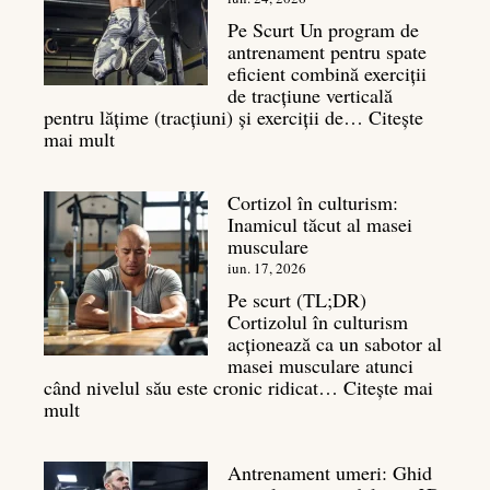
sa
Pe Scurt Un program de
cu
antrenament pentru spate
masa
eficient combină exerciții
musculară
de tracțiune verticală
pentru lățime (tracțiuni) și exerciții de…
Citește
:
mai mult
Exerciții
spate:
Cortizol în culturism:
Top
Inamicul tăcut al masei
7
musculare
mișcări
pentru
iun. 17, 2026
un
Pe scurt (TL;DR)
spate
Cortizolul în culturism
masiv
acționează ca un sabotor al
masei musculare atunci
când nivelul său este cronic ridicat…
Citește mai
:
mult
Cortizol
în
Antrenament umeri: Ghid
culturism: