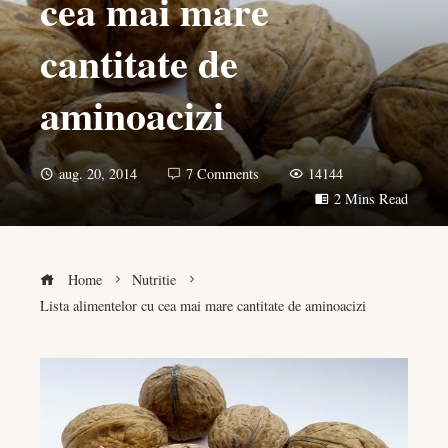
cea mai mare
cantitate de
aminoacizi
aug. 20, 2014
7 Comments
14144
2 Mins Read
Home
Nutritie
Lista alimentelor cu cea mai mare cantitate de aminoacizi
book