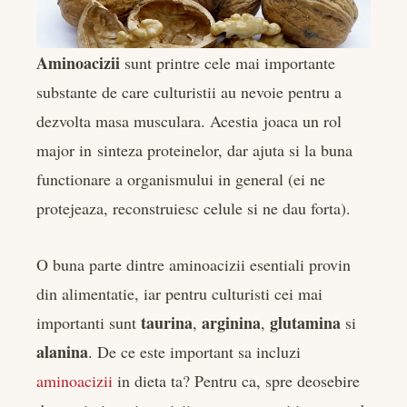
er
Aminoacizii
sunt printre cele mai importante
edIn
substante de care culturistii au nevoie pentru a
rest
dezvolta masa musculara. Acestia joaca un rol
major in sinteza proteinelor, dar ajuta si la buna
bleupon
functionare a organismului in general (ei ne
l
protejeaza, reconstruiesc celule si ne dau forta).
O buna parte dintre aminoacizii esentiali provin
din alimentatie, iar pentru culturisti cei mai
taurina
arginina
glutamina
importanti sunt
,
,
si
alanina
. De ce este important sa incluzi
aminoacizii
in dieta ta? Pentru ca, spre deosebire