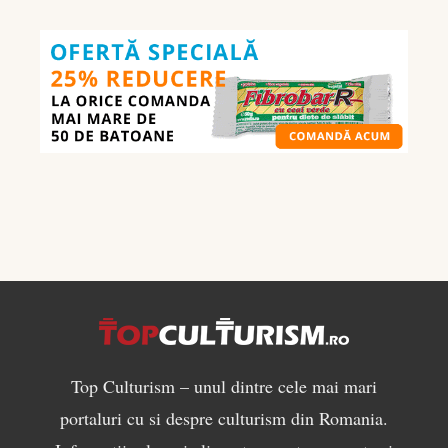
în
culturism:
ce
să
mănânci
pentru
masă
musculară
Top Culturism – unul dintre cele mai mari
portaluri cu si despre culturism din Romania.