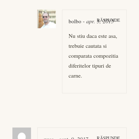
RĂSPUNDE
bolbo
-
apr. 3, 2015
Nu stiu daca este asa,
trebuie cautata si
comparata compozitia
diferitelor tipuri de
carne.
RĂSPUNDE
pusa
-
sept. 9, 2017