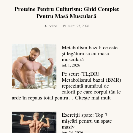
Proteine Pentru Culturism: Ghid Complet
Pentru Masă Musculară
bolbo
mart. 25, 2026
Metabolism bazal: ce este
și legătura sa cu masa
musculară
iul. 1, 2026
Pe scurt (TL;DR)
Metabolismul bazal (BMR)
reprezintă numărul de
calorii pe care corpul tău le
:
arde în repaus total pentru…
Citește mai mult
Metaboli
bazal:
Exerciții spate: Top 7
ce
mișcări pentru un spate
este
masiv
și
legătura
iun. 24, 2026