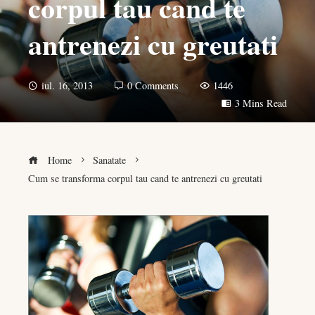
corpul tau cand te
antrenezi cu greutati
iul. 16, 2013
0 Comments
1446
3 Mins Read
Home
Sanatate
Cum se transforma corpul tau cand te antrenezi cu greutati
book
er