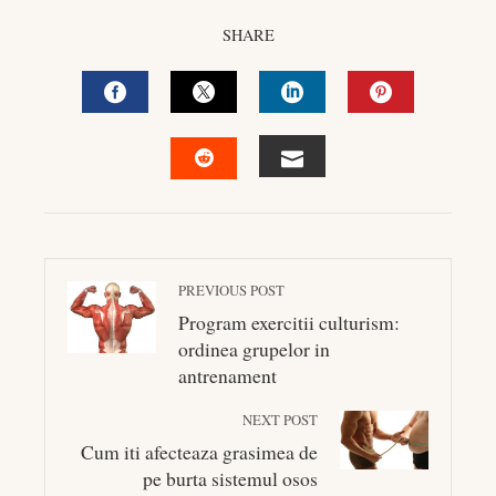
SHARE
FACEBOOK
TWITTER
LINKEDIN
PINTEREST
EMAIL
STUMBLEUPON
PREVIOUS POST
Program exercitii culturism:
ordinea grupelor in
antrenament
NEXT POST
Cum iti afecteaza grasimea de
pe burta sistemul osos