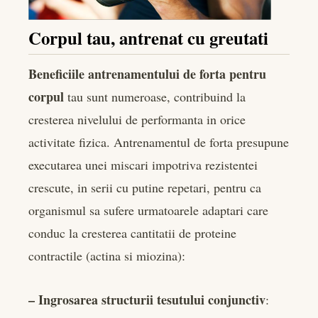
edIn
Corpul tau, antrenat cu greutati
rest
Beneficiile antrenamentului de forta pentru
bleupon
corpul
tau sunt numeroase, contribuind la
cresterea nivelului de performanta in orice
l
activitate fizica. Antrenamentul de forta presupune
executarea unei miscari impotriva rezistentei
crescute, in serii cu putine repetari, pentru ca
organismul sa sufere urmatoarele adaptari care
conduc la cresterea cantitatii de proteine
contractile (actina si miozina):
– Ingrosarea structurii tesutului conjunctiv
: