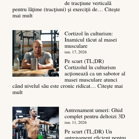
musculară
de tracțiune verticală
pentru lățime (tracțiuni) și exerciții de…
Citește
:
mai mult
Exerciții
spate:
Cortizol în culturism:
Top
Inamicul tăcut al masei
7
musculare
mișcări
pentru
iun. 17, 2026
un
Pe scurt (TL;DR)
spate
Cortizolul în culturism
masiv
acționează ca un sabotor al
masei musculare atunci
când nivelul său este cronic ridicat…
Citește mai
:
mult
Cortizol
în
Antrenament umeri: Ghid
culturism:
complet pentru deltoizi 3D
Inamicul
tăcut
iun. 11, 2026
al
Pe scurt (TL;DR) Un
masei
antrenament eficient pentru