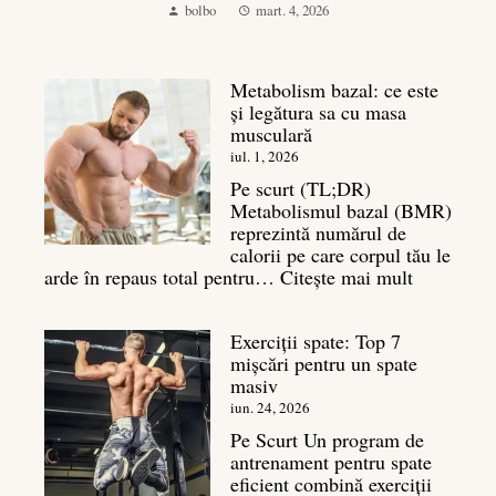
bolbo
mart. 4, 2026
Metabolism bazal: ce este
și legătura sa cu masa
musculară
iul. 1, 2026
Pe scurt (TL;DR)
Metabolismul bazal (BMR)
reprezintă numărul de
calorii pe care corpul tău le
:
arde în repaus total pentru…
Citește mai mult
Metaboli
bazal:
Exerciții spate: Top 7
ce
mișcări pentru un spate
este
masiv
și
legătura
iun. 24, 2026
sa
Pe Scurt Un program de
cu
antrenament pentru spate
masa
eficient combină exerciții