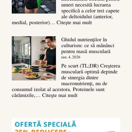
musculare
umeri necesită lucrarea
specifică a celor trei capete
ale deltoidului (anterior,
:
medial, posterior)…
Citește mai mult
Antrenament
umeri:
Ghidul nutrienților în
Ghid
culturism: ce să mănânci
complet
pentru masă musculară
pentru
deltoizi
iun. 4, 2026
3D
Pe scurt (TL;DR) Creșterea
musculară optimă depinde
de sinergia dintre
macronutrienți, nu de
consumul izolat al acestora. Proteinele sunt
:
cărămizile,…
Citește mai mult
Ghidul
nutrienților
în
culturism:
ce
să