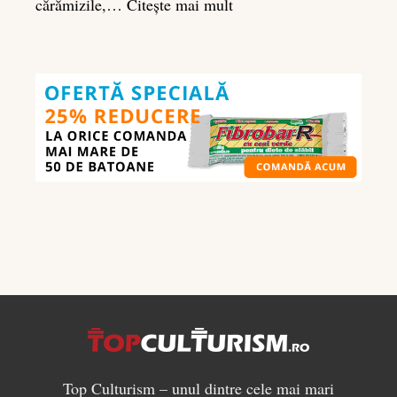
:
cărămizile,…
Citește mai mult
Ghidul
nutrienților
în
culturism:
ce
să
mănânci
pentru
masă
musculară
Top Culturism – unul dintre cele mai mari