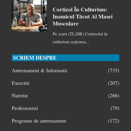
Cortizol În Culturism:
Inamicul Tăcut Al Masei
Musculare
Pe scurt (TL;DR) Cortizolul în
culturism acționea...
SCRIEM DESPRE
Antrenament & Informatii
(735)
Exercitii
(207)
Nutritie
(266)
Profesionisti
(79)
Programe de antrenament
(172)