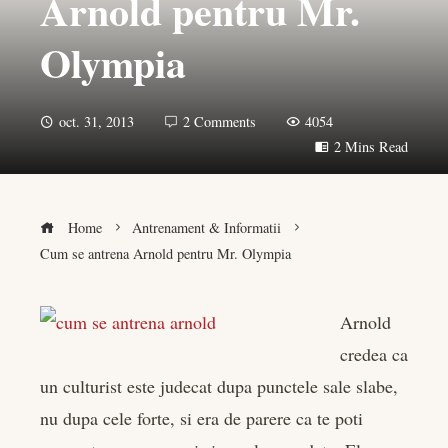
Arnold pentru Mr.
Olympia
oct. 31, 2013
2 Comments
4054
2 Mins Read
Home
Antrenament & Informatii
Cum se antrena Arnold pentru Mr. Olympia
Arnold
credea ca
book
un culturist este judecat dupa punctele sale slabe,
er
nu dupa cele forte, si era de parere ca te poti