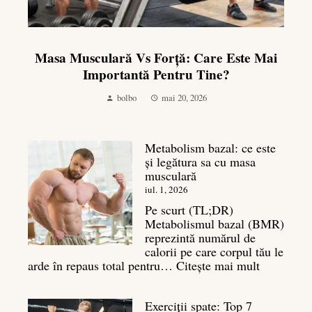
Masa Musculară Vs Forță: Care Este Mai
Importantă Pentru Tine?
bolbo
mai 20, 2026
Metabolism bazal: ce este
și legătura sa cu masa
musculară
iul. 1, 2026
Pe scurt (TL;DR)
Metabolismul bazal (BMR)
reprezintă numărul de
calorii pe care corpul tău le
:
arde în repaus total pentru…
Citește mai mult
Metaboli
bazal:
Exerciții spate: Top 7
ce