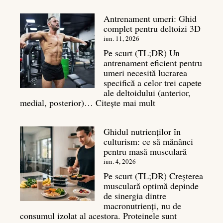
în
Antrenament umeri: Ghid
culturism:
complet pentru deltoizi 3D
Inamicul
tăcut
iun. 11, 2026
al
Pe scurt (TL;DR) Un
masei
antrenament eficient pentru
musculare
umeri necesită lucrarea
specifică a celor trei capete
ale deltoidului (anterior,
:
medial, posterior)…
Citește mai mult
Antrenament
umeri:
Ghidul nutrienților în
Ghid
culturism: ce să mănânci
complet
pentru masă musculară
pentru
deltoizi
iun. 4, 2026
3D
Pe scurt (TL;DR) Creșterea
musculară optimă depinde
de sinergia dintre
macronutrienți, nu de
consumul izolat al acestora. Proteinele sunt