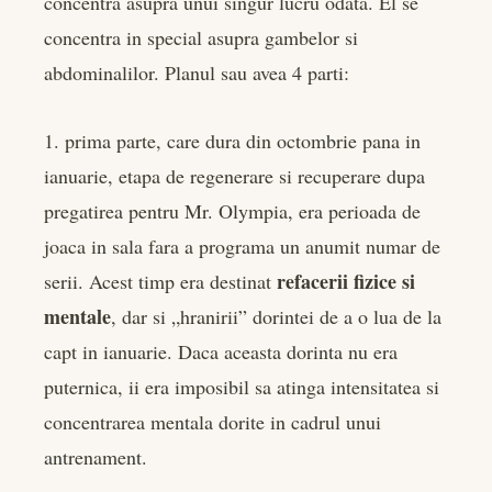
concentra asupra unui singur lucru odata. El se
edIn
concentra in special asupra gambelor si
abdominalilor. Planul sau avea 4 parti:
rest
bleupon
1. prima parte, care dura din octombrie pana in
ianuarie, etapa de regenerare si recuperare dupa
l
pregatirea pentru Mr. Olympia, era perioada de
joaca in sala fara a programa un anumit numar de
refacerii fizice si
serii. Acest timp era destinat
mentale
, dar si „hranirii” dorintei de a o lua de la
capt in ianuarie. Daca aceasta dorinta nu era
puternica, ii era imposibil sa atinga intensitatea si
concentrarea mentala dorite in cadrul unui
antrenament.