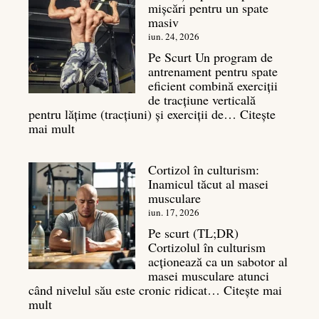
mișcări pentru un spate
este
masiv
și
legătura
iun. 24, 2026
sa
Pe Scurt Un program de
cu
antrenament pentru spate
masa
eficient combină exerciții
musculară
de tracțiune verticală
pentru lățime (tracțiuni) și exerciții de…
Citește
:
mai mult
Exerciții
spate:
Cortizol în culturism:
Top
Inamicul tăcut al masei
7
musculare
mișcări
pentru
iun. 17, 2026
un
Pe scurt (TL;DR)
spate
Cortizolul în culturism
masiv
acționează ca un sabotor al
masei musculare atunci
când nivelul său este cronic ridicat…
Citește mai
:
mult
Cortizol