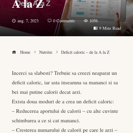
A la Z
aug. 7, 2023
0 Comments
1056
9 Mins Read
Home
Nutritie
Deficit caloric – de la A la Z
Incerci sa slabesti? Trebuie sa creezi neaparat un
deficit caloric, iar asta inseamna sa mananci si sa
book
bei mai putine calorii decat arzi.
er
Exista doua moduri de a crea un deficit caloric:
– Reducerea aportului de calorii – cu alte cuvinte
edIn
schimbarea a ce si cat mananci.
– Cresterea numarului de calorii pe care le arzi –
rest