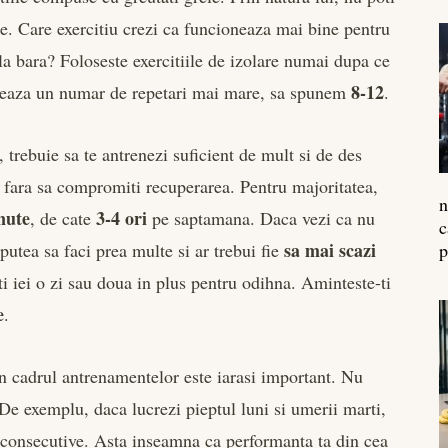
re. Care exercitiu crezi ca funcioneaza mai bine pentru
 la bara? Foloseste exercitiile de izolare numai dupa ce
8-12
lizeaza un numar de repetari mai mare, sa spunem
.
, trebuie sa te antrenezi suficient de mult si de des
 fara sa compromiti recuperarea. Pentru majoritatea,
n
nute
3-4 ori
, de cate
pe saptamana. Daca vezi ca nu
c
sa mai scazi
utea sa faci prea multe si ar trebui fie
p
ti iei o zi sau doua in plus pentru odihna. Aminteste-ti
e
.
e in cadrul antrenamentelor este iarasi important. Nu
 De exemplu, daca lucrezi pieptul luni si umerii marti,
 consecutive. Asta inseamna ca performanta ta din cea