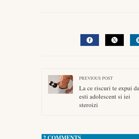
FACEBOOK
TWITTE
PREVIOUS POST
La ce riscuri te expui d
esti adolescent si iei
steroizi
2 COMMENTS