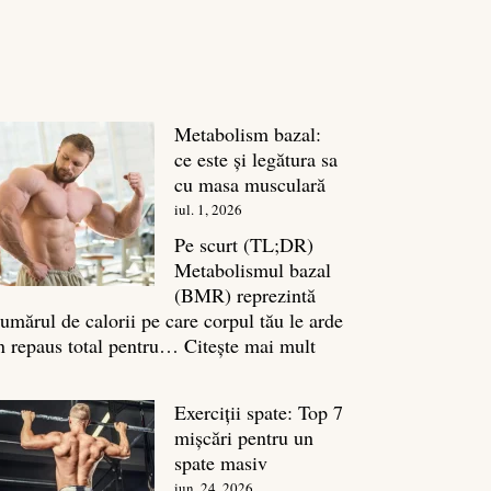
Metabolism bazal:
ce este și legătura sa
cu masa musculară
iul. 1, 2026
Pe scurt (TL;DR)
Metabolismul bazal
(BMR) reprezintă
umărul de calorii pe care corpul tău le arde
:
n repaus total pentru…
Citește mai mult
Metabolism
bazal:
Exerciții spate: Top 7
ce
mișcări pentru un
este
spate masiv
și
iun. 24, 2026