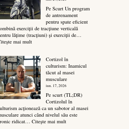
legătura
sa
Pe Scurt Un program
cu
de antrenament
masa
pentru spate eficient
musculară
ombină exerciții de tracțiune verticală
entru lățime (tracțiuni) și exerciții de…
:
itește mai mult
Exerciții
spate:
Cortizol în
Top
culturism: Inamicul
7
tăcut al masei
mișcări
musculare
pentru
iun. 17, 2026
un
spate
Pe scurt (TL;DR)
masiv
Cortizolul în
ulturism acționează ca un sabotor al masei
usculare atunci când nivelul său este
:
ronic ridicat…
Citește mai mult
Cortizol