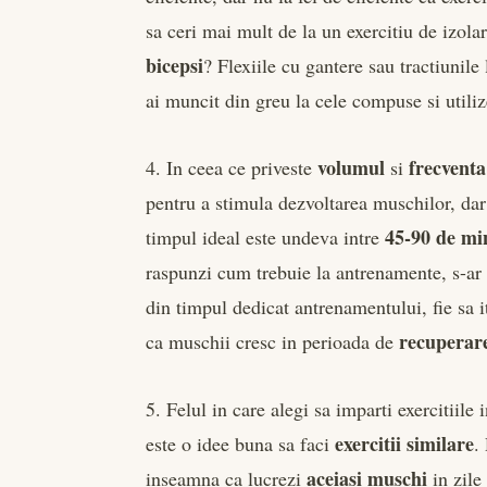
sa ceri mai mult de la un exercitiu de izola
bicepsi
? Flexiile cu gantere sau tractiunile
ai muncit din greu la cele compuse si uti
volumul
frecventa
4. In ceea ce priveste
si
pentru a stimula dezvoltarea muschilor, dar
45-90 de mi
timpul ideal este undeva intre
raspunzi cum trebuie la antrenamente, s-ar p
din timpul dedicat antrenamentului, fie sa i
recuperar
ca muschii cresc in perioada de
5. Felul in care alegi sa imparti exercitiil
exercitii similare
este o idee buna sa faci
.
aceiasi muschi
inseamna ca lucrezi
in zile