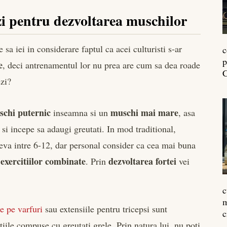
i pentru dezvoltarea muschilor
 sa iei in considerare faptul ca acei culturisti s-ar
c
p
e
, deci antrenamentul lor nu prea are cum sa dea roade
C
ezi?
schi puternic
muschi mai mare
inseamna si un
, asa
si incepe sa adaugi greutati. In mod traditional,
va intre 6-12, dar personal consider ca cea mai buna
exercitiilor combinate
dezvoltarea fortei
l
. Prin
vei
c
m
le pe varfuri
sau extensiile pentru tricepsi sunt
c
citiile compuse cu greutati grele. Prin natura lui, nu poti