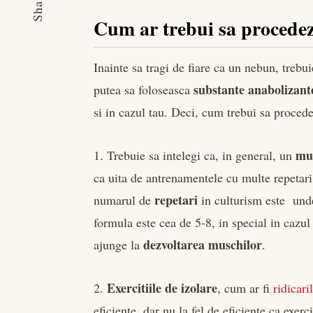
Share
Cum ar trebui sa procedez
Inainte sa tragi de fiare ca un nebun, trebuie
substante anabolizant
putea sa foloseasca
si in cazul tau. Deci, cum trebui sa proced
mu
1. Trebuie sa intelegi ca, in general, un
ca uita de antrenamentele cu multe repetari 
repetari
numarul de
in culturism este unde
formula este cea de 5-8, in special in cazu
dezvoltarea muschilor
ajunge la
.
Exercitiile de izolare
2.
, cum ar fi
ridicari
eficiente, dar nu la fel de eficiente ca exer