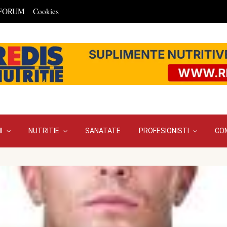
FORUM
Cookies
I
NUTRITIE
SANATATE
PROFESIONISTI
CO