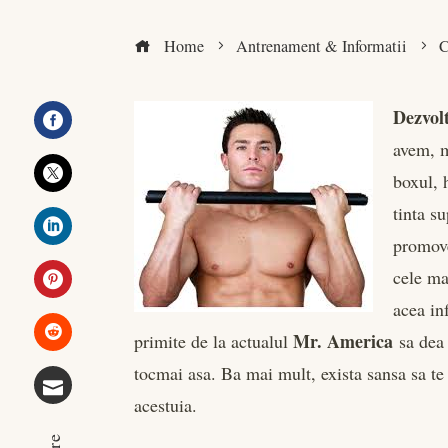
Home
Antrenament & Informatii
C
Dezvol
avem, m
Facebook
boxul, 
Twitter
tinta s
promove
LinkedIn
cele ma
acea in
Pinterest
Mr. America
primite de la actualul
sa dea 
Stumbleupon
tocmai asa. Ba mai mult, exista sansa sa te
acestuia.
Email