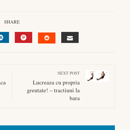
SHARE
R
LINKEDIN
PINTEREST
EMAIL
STUMBLEUPON
NEXT POST
aca
Lucreaza cu propria
greutate! – tractiuni la
bara