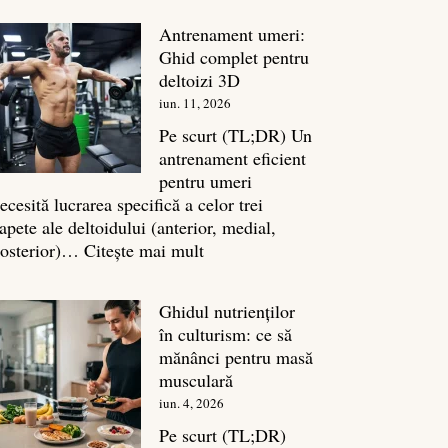
în
Antrenament umeri:
culturism:
Ghid complet pentru
Inamicul
deltoizi 3D
tăcut
iun. 11, 2026
al
masei
Pe scurt (TL;DR) Un
musculare
antrenament eficient
pentru umeri
ecesită lucrarea specifică a celor trei
apete ale deltoidului (anterior, medial,
:
osterior)…
Citește mai mult
Antrenament
umeri:
Ghidul nutrienților
Ghid
în culturism: ce să
complet
mănânci pentru masă
pentru
musculară
deltoizi
iun. 4, 2026
3D
Pe scurt (TL;DR)