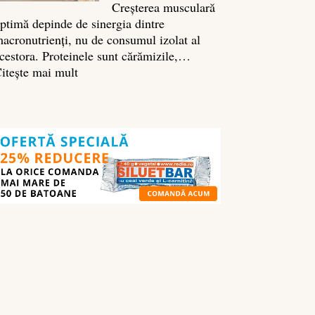
Creșterea musculară
ptimă depinde de sinergia dintre
acronutrienți, nu de consumul izolat al
cestora. Proteinele sunt cărămizile,…
:
itește mai mult
Ghidul
nutrienților
în
culturism:
ce
să
mănânci
pentru
masă
musculară