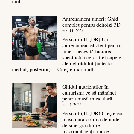
:
mult
Cortizol
în
Antrenament umeri: Ghid
culturism:
complet pentru deltoizi 3D
Inamicul
tăcut
iun. 11, 2026
al
Pe scurt (TL;DR) Un
masei
antrenament eficient pentru
musculare
umeri necesită lucrarea
specifică a celor trei capete
ale deltoidului (anterior,
:
medial, posterior)…
Citește mai mult
Antrenament
umeri:
Ghidul nutrienților în
Ghid
culturism: ce să mănânci
complet
pentru masă musculară
pentru
deltoizi
iun. 4, 2026
3D
Pe scurt (TL;DR) Creșterea
musculară optimă depinde
de sinergia dintre
macronutrienți, nu de