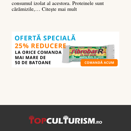
consumul izolat al acestora. Proteinele sunt
:
cărămizile,…
Citește mai mult
Ghidul
nutrienților
în
culturism:
ce
să
mănânci
pentru
masă
musculară