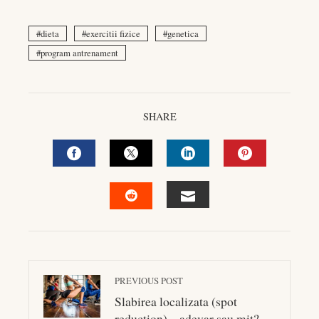
dieta
exercitii fizice
genetica
program antrenament
SHARE
FACEBOOK
TWITTER
LINKEDIN
PINTEREST
EMAIL
STUMBLEUPON
PREVIOUS POST
Slabirea localizata (spot
reduction) – adevar sau mit?