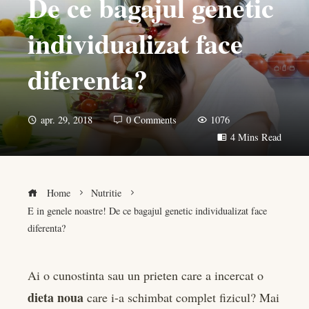
De ce bagajul genetic
individualizat face
diferenta?
apr. 29, 2018
0 Comments
1076
4 Mins Read
Home
Nutritie
E in genele noastre! De ce bagajul genetic individualizat face
diferenta?
Ai o cunostinta sau un prieten care a incercat o
dieta noua
care i-a schimbat complet fizicul? Mai
book