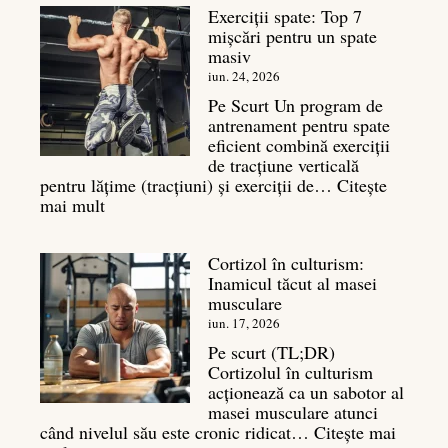
Exerciții spate: Top 7
ce
mișcări pentru un spate
este
masiv
și
legătura
iun. 24, 2026
sa
Pe Scurt Un program de
cu
antrenament pentru spate
masa
eficient combină exerciții
musculară
de tracțiune verticală
pentru lățime (tracțiuni) și exerciții de…
Citește
:
mai mult
Exerciții
spate:
Cortizol în culturism:
Top
Inamicul tăcut al masei
7
musculare
mișcări
pentru
iun. 17, 2026
un
Pe scurt (TL;DR)
spate
Cortizolul în culturism
masiv
acționează ca un sabotor al
masei musculare atunci
când nivelul său este cronic ridicat…
Citește mai