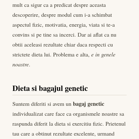
mult ca sigur ca a predicat despre aceasta
er
descoperire, despre modul cum i-a schimbat
aspectul fizic, motivatia, energia, viata si te-a
edIn
convins si pe tine sa incerci. Dar ai aflat ca nu
obtii aceleasi rezultate chiar daca respecti cu
rest
strictete dieta lui. Problema e alta,
e in genele
bleupon
noastre
.
l
Dieta si bagajul genetic
bagaj genetic
Suntem diferiti si avem un
individualizat care face ca organismele noastre sa
raspunda diferit la dieta si exercitiu fizic. Prietenul
tau care a obtinut rezultate excelente, urmand