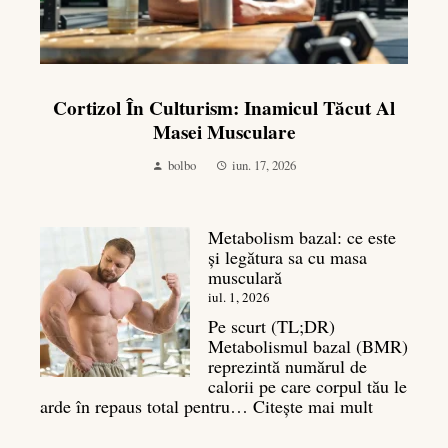
Cortizol În Culturism: Inamicul Tăcut Al
Masei Musculare
bolbo
iun. 17, 2026
Metabolism bazal: ce este
și legătura sa cu masa
musculară
iul. 1, 2026
Pe scurt (TL;DR)
Metabolismul bazal (BMR)
reprezintă numărul de
calorii pe care corpul tău le
:
arde în repaus total pentru…
Citește mai mult
Metaboli
bazal: