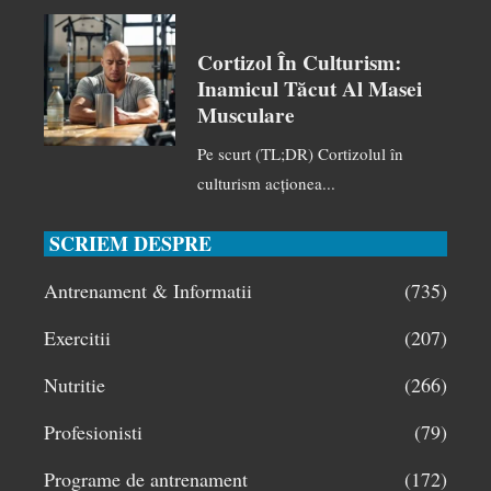
Cortizol În Culturism:
Inamicul Tăcut Al Masei
Musculare
Pe scurt (TL;DR) Cortizolul în
culturism acționea...
SCRIEM DESPRE
Antrenament & Informatii
(735)
Exercitii
(207)
Nutritie
(266)
Profesionisti
(79)
Programe de antrenament
(172)