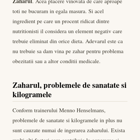
Zaharul
. Acea placere vinovata de care aproape
toti ne bucuram in egala masura. Si acel
book
ingredient pe care un procent ridicat dintre
er
nutritionisti il considera un element negativ care
trebuie eliminat din orice dieta. Adevarul este ca
edIn
nu trebuie sa dam vina pe zahar pentru problema
obezitatii sau a altor conditii medicale.
rest
bleupon
Zaharul, problemele de sanatate si
kilogramele
l
Conform trainerului Menno Henselmans,
problemele de sanatate si kilogramele in plus nu
sunt cauzate numai de ingerarea zaharului. Exista
multi alti factori care contribuie la generarea si