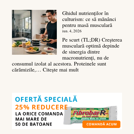
Antrenament
umeri:
Ghidul nutrienților în
Ghid
culturism: ce să mănânci
complet
pentru masă musculară
pentru
deltoizi
iun. 4, 2026
3D
Pe scurt (TL;DR) Creșterea
musculară optimă depinde
de sinergia dintre
macronutrienți, nu de
consumul izolat al acestora. Proteinele sunt
:
cărămizile,…
Citește mai mult
Ghidul
nutrienților
în
culturism:
ce
să
mănânci
pentru
masă
musculară