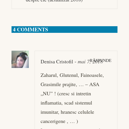
4 COMMENTS
RĂSPUNDE
Denisa Cristofil
-
mai 7, 2018
Zaharul, Glutenul, Fainoasele,
Grasimile prajite, … – ASA
„NU” ! (cresc si intretin
inflamatia, scad sistemul
imunitar, hranesc celulele
cancerigene , … )