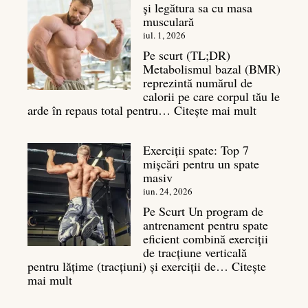
și legătura sa cu masa
musculară
iul. 1, 2026
Pe scurt (TL;DR)
Metabolismul bazal (BMR)
reprezintă numărul de
calorii pe care corpul tău le
:
arde în repaus total pentru…
Citește mai mult
Metaboli
bazal:
Exerciții spate: Top 7
ce
mișcări pentru un spate
este
masiv
și
legătura
iun. 24, 2026
sa
Pe Scurt Un program de
cu
antrenament pentru spate
masa
eficient combină exerciții
musculară
de tracțiune verticală
pentru lățime (tracțiuni) și exerciții de…
Citește
:
mai mult
Exerciții
spate: