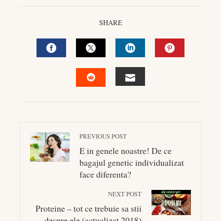
SHARE
FACEBOOK
TWITTER
LINKEDIN
PINTEREST
EMAIL
STUMBLEUPON
PREVIOUS POST
E in genele noastre! De ce
bagajul genetic individualizat
face diferenta?
NEXT POST
Proteine – tot ce trebuie sa stii
despre ele (actualizat 2018)