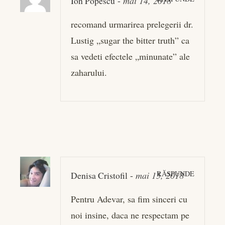
Ion Popescu
-
mai 14, 2018
recomand urmarirea prelegerii dr.
Lustig „sugar the bitter truth” ca
sa vedeti efectele „minunate” ale
zaharului.
RĂSPUNDE
Denisa Cristofil
-
mai 15, 2018
Pentru Adevar, sa fim sinceri cu
noi insine, daca ne respectam pe