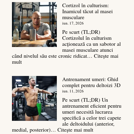
Cortizol în culturism:
Top
Inamicul tăcut al masei
7
musculare
mișcări
pentru
iun. 17, 2026
un
Pe scurt (TL;DR)
spate
Cortizolul în culturism
masiv
acționează ca un sabotor al
masei musculare atunci
când nivelul său este cronic ridicat…
Citește mai
:
mult
Cortizol
în
Antrenament umeri: Ghid
culturism:
complet pentru deltoizi 3D
Inamicul
tăcut
iun. 11, 2026
al
Pe scurt (TL;DR) Un
masei
antrenament eficient pentru
musculare
umeri necesită lucrarea
specifică a celor trei capete
ale deltoidului (anterior,
:
medial, posterior)…
Citește mai mult