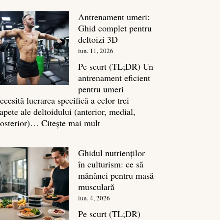
în
Antrenament umeri:
culturism:
Ghid complet pentru
Inamicul
deltoizi 3D
tăcut
iun. 11, 2026
al
masei
Pe scurt (TL;DR) Un
musculare
antrenament eficient
pentru umeri
ecesită lucrarea specifică a celor trei
apete ale deltoidului (anterior, medial,
:
osterior)…
Citește mai mult
Antrenament
umeri:
Ghidul nutrienților
Ghid
în culturism: ce să
complet
mănânci pentru masă
pentru
musculară
deltoizi
iun. 4, 2026
3D
Pe scurt (TL;DR)