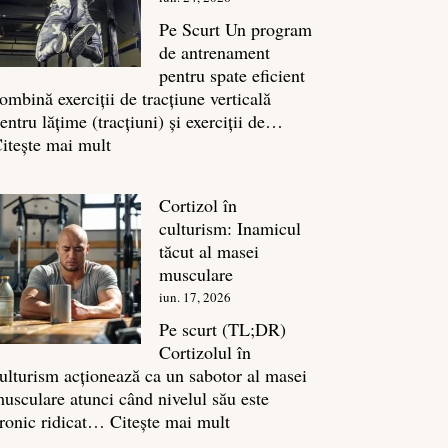
legătura
sa
Pe Scurt Un program
cu
de antrenament
masa
pentru spate eficient
musculară
ombină exerciții de tracțiune verticală
entru lățime (tracțiuni) și exerciții de…
:
itește mai mult
Exerciții
spate:
Cortizol în
Top
culturism: Inamicul
7
tăcut al masei
mișcări
musculare
pentru
iun. 17, 2026
un
spate
Pe scurt (TL;DR)
masiv
Cortizolul în
ulturism acționează ca un sabotor al masei
usculare atunci când nivelul său este
:
ronic ridicat…
Citește mai mult
Cortizol