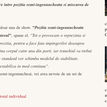
re intre pozitia semi-ingenuncheata si miscarea de
c
“
e doar una de show.
Pozitia semi-ingenuncheata
p
C
ateral”
, spune el. “
Tot o provocare o reprezinta si
 pozitia, pentru a face fata impingerilor deasupra
lina corpul catre una din parti, iar trunchiul va trebui
le standard vor schimba modelul de stabilitate.
 restabiliza in mod continuu”.
 semi-ingenuncheat, vei avea nevoie de un set de
c
m
total individual
c