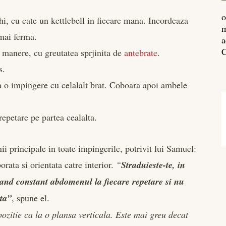
o
hi, cu cate un kettlebell in fiecare mana. Incordeaza
m
 mai ferma.
a
C
e manere, cu greutatea sprjinita de
antebrate
.
s.
nca o impingere cu celalalt brat. Coboara apoi ambele
epetare pe partea cealalta.
nii principale in toate impingerile, potrivit lui Samuel:
orata si orientata catre interior.
“
Straduieste-te, in
xand constant abdomenul la fiecare repetare si nu
ita”
, spune el.
pozitie ca la o plansa verticala. Este mai greu decat