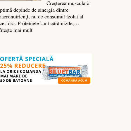
Creșterea musculară
ptimă depinde de sinergia dintre
acronutrienți, nu de consumul izolat al
cestora. Proteinele sunt cărămizile,…
:
itește mai mult
Ghidul
nutrienților
în
culturism:
ce
să
mănânci
pentru
masă
musculară