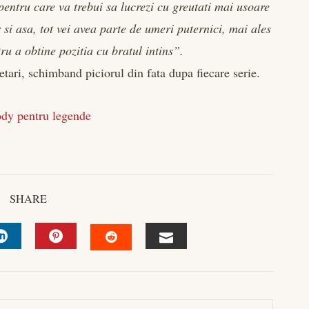
l pentru care va trebui sa lucrezi cu greutati mai usoare
si asa, tot vei avea parte de umeri puternici, mai ales
tru a obtine pozitia cu bratul intins”.
etari, schimband piciorul din fata dupa fiecare serie.
ody pentru legende
SHARE
R
LINKEDIN
PINTEREST
EMAIL
STUMBLEUPON