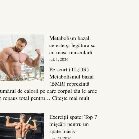
Metabolism bazal:
ce este și legătura sa
cu masa musculară
iul. 1, 2026
Pe scurt (TL;DR)
Metabolismul bazal
(BMR) reprezintă
umărul de calorii pe care corpul tău le arde
:
n repaus total pentru…
Citește mai mult
Metabolism
bazal:
Exerciții spate: Top 7
ce
mișcări pentru un
este
spate masiv
și
iun. 24, 2026