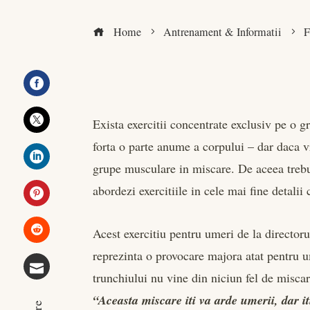
Home
Antrenament & Informatii
F
Facebook
Exista exercitii concentrate exclusiv pe o 
Twitter
forta o parte anume a corpului – dar daca vr
grupe musculare in miscare. De aceea trebui
LinkedIn
abordezi exercitiile in cele mai fine detalii 
Pinterest
Acest exercitiu pentru umeri de la director
Stumbleupon
reprezinta o provocare majora atat pentru 
trunchiului nu vine din niciun fel de miscar
Email
“Aceasta miscare iti va arde umerii, dar i