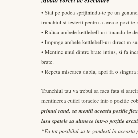
Modul corect de executare
• Stai pe podea sprijinindu-te pe un genunc
trunchiul si fesierii pentru a avea o pozitie
• Ridica ambele kettlebell-uri tinandu-le d
• Impinge ambele kettlebell-uri direct in su
• Mentine unul dintre brate intins, si fa i
brate.
• Repeta miscarea dubla, apoi fa o singura r
Trunchiul tau va trebui sa faca fata si sarci
mentinerea cutiei toracice intr-o pozitie cob
primul rand, sa mentii aceasta pozitie fle
lasa spatele sa alunece intr-o pozitie arcu
“Fa tot posibilul sa te gandesti la aceasta 