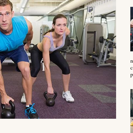
n
c
p