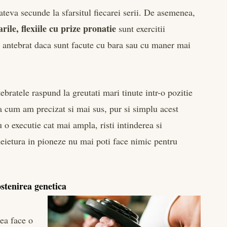
teva secunde la sfarsitul fiecarei serii. De asemenea,
ile, flexiile cu prize pronatie
sunt exercitii
 antebrat daca sunt facute cu bara sau cu maner mai
bratele raspund la greutati mari tinute intr-o pozitie
a cum am precizat si mai sus, pur si simplu acest
 o executie cat mai ampla, risti intinderea si
cheietura in pioneze nu mai poti face nimic pentru
stenirea genetica
ea face o