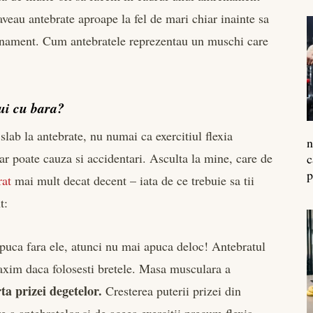
 aveau antebrate aproape la fel de mari chiar inainte sa
renament. Cum antebratele reprezentau un muschi care
ui cu bara?
slab la antebrate, nu numai ca exercitiul flexia
n
ar poate cauza si accidentari. Asculta la mine, care de
c
p
rat
mai mult decat decent – iata de ce trebuie sa tii
t:
puca fara ele, atunci nu mai apuca deloc! Antebratul
maxim daca folosesti bretele. Masa musculara a
rta prizei degetelor.
Cresterea puterii prizei din
 a antebratelor si de aceea exercitii precum flexia