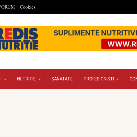
FORUM
Cookies
I
NUTRITIE
SANATATE
PROFESIONISTI
CO