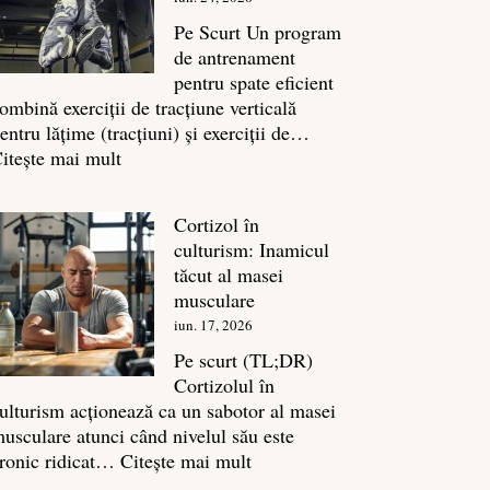
legătura
sa
Pe Scurt Un program
cu
de antrenament
masa
pentru spate eficient
musculară
ombină exerciții de tracțiune verticală
entru lățime (tracțiuni) și exerciții de…
:
itește mai mult
Exerciții
spate:
Cortizol în
Top
culturism: Inamicul
7
tăcut al masei
mișcări
musculare
pentru
iun. 17, 2026
un
spate
Pe scurt (TL;DR)
masiv
Cortizolul în
ulturism acționează ca un sabotor al masei
usculare atunci când nivelul său este
:
ronic ridicat…
Citește mai mult
Cortizol