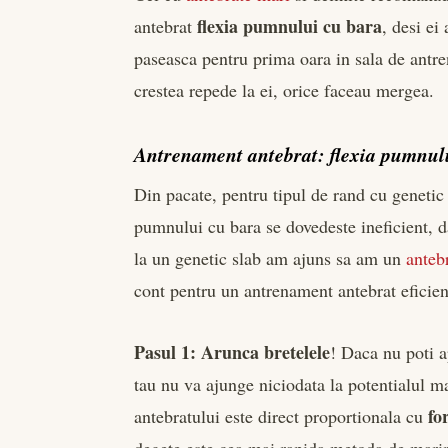
flexia pumnului cu bara
antebrat
, desi ei
paseasca pentru prima oara in sala de ant
crestea repede la ei, orice faceau mergea.
Antrenament antebrat: flexia pumnul
Din pacate, pentru tipul de rand cu genetic 
pumnului cu bara se dovedeste ineficient, d
la un genetic slab am ajuns sa am un
anteb
cont pentru un antrenament antebrat eficien
Pasul 1: Arunca bretelele
! Daca nu poti a
tau nu va ajunge niciodata la potentialul 
fo
antebratului este direct proportionala cu
degete este cea mai rapida metoda de marire