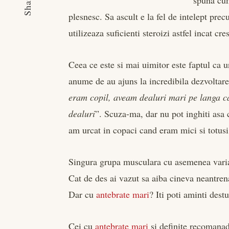
Share
spuna cum
plesnesc. Sa ascult e la fel de intelept pre
utilizeaza suficienti steroizi astfel incat 
Ceea ce este si mai uimitor este faptul ca u
anume de au ajuns la incredibila dezvoltar
eram copil, aveam dealuri mari pe langa c
dealuri
”. Scuza-ma, dar nu pot inghiti asa 
am urcat in copaci cand eram mici si totu
Singura grupa musculara cu asemenea vari
Cat de des ai vazut sa aiba cineva neantrena
Dar cu
antebrate mari
? Iti poti aminti dest
Cei cu
antebrate mari
si definite recomanad