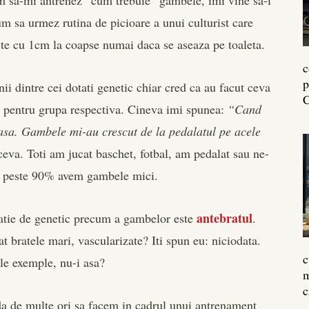
 sa-mi antrenez “cum trebuie” gambele, imi vine sa-i
cum sa urmez rutina de picioare a unui culturist care
creste cu 1cm la coapse numai daca se aseaza pe toaleta.
c
p
nii dintre cei dotati genetic chiar cred ca au facut ceva
C
e pentru grupa respectiva. Cineva imi spunea:
“Cand
asa. Gambele mi-au crescut de la pedalatul pe acele
ceva. Toti am jucat baschet, fotbal, am pedalat sau ne-
si peste 90% avem gambele mici.
antebratul
atie de genetic precum a gambelor este
.
t bratele mari, vascularizate? Iti spun eu: niciodata.
c
ule exemple, nu-i asa?
m
c
a de multe ori sa facem in cadrul unui antrenament