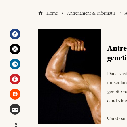
Home
Antrenament & Informatii
A
Facebook
Antre
genet
Twitter
Daca vrei
LinkedIn
musculara
Pinterest
genetic pe
cand vin
Stumbleupon
Cand oam
Email