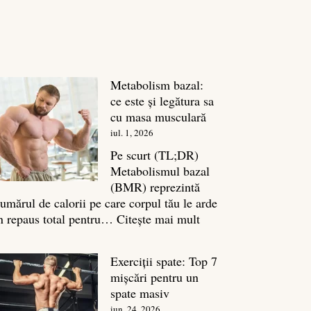
Metabolism bazal:
ce este și legătura sa
cu masa musculară
iul. 1, 2026
Pe scurt (TL;DR)
Metabolismul bazal
(BMR) reprezintă
umărul de calorii pe care corpul tău le arde
:
n repaus total pentru…
Citește mai mult
Metabolism
bazal:
Exerciții spate: Top 7
ce
mișcări pentru un
este
spate masiv
și
iun. 24, 2026