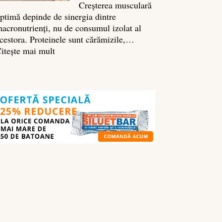
Creșterea musculară
ptimă depinde de sinergia dintre
acronutrienți, nu de consumul izolat al
cestora. Proteinele sunt cărămizile,…
:
itește mai mult
Ghidul
nutrienților
în
culturism:
ce
să
mănânci
pentru
masă
musculară