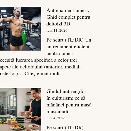
în
Antrenament umeri:
culturism:
Ghid complet pentru
Inamicul
deltoizi 3D
tăcut
iun. 11, 2026
al
masei
Pe scurt (TL;DR) Un
musculare
antrenament eficient
pentru umeri
ecesită lucrarea specifică a celor trei
apete ale deltoidului (anterior, medial,
:
osterior)…
Citește mai mult
Antrenament
umeri:
Ghidul nutrienților
Ghid
în culturism: ce să
complet
mănânci pentru masă
pentru
musculară
deltoizi
iun. 4, 2026
3D
Pe scurt (TL;DR)