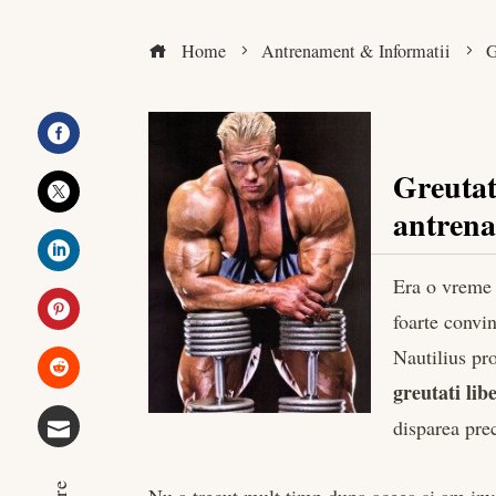
Home
Antrenament & Informatii
G
Facebook
Greutati
antren
Twitter
Era o vreme 
LinkedIn
foarte convin
Pinterest
Nautilius pr
greutati lib
Stumbleupon
disparea prec
Email