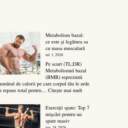
Metabolism bazal:
ce este și legătura sa
cu masa musculară
iul. 1, 2026
Pe scurt (TL;DR)
Metabolismul bazal
(BMR) reprezintă
umărul de calorii pe care corpul tău le arde
:
n repaus total pentru…
Citește mai mult
Metabolism
bazal:
Exerciții spate: Top 7
ce
mișcări pentru un
este
spate masiv
și
iun. 24, 2026