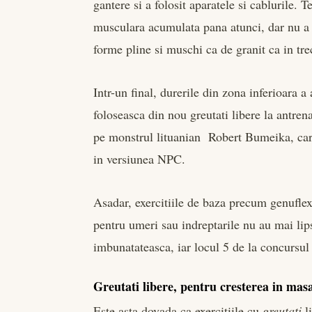
gantere si a folosit aparatele si cablurile. 
musculara acumulata pana atunci, dar nu a 
forme pline si muschi ca de granit ca in trec
Intr-un final, durerile din zona inferioara
foloseasca din nou greutati libere la antre
pe monstrul lituanian Robert Bumeika, care
in versiunea NPC.
Asadar, exercitiile de baza precum genuflex
pentru umeri sau indreptarile nu au mai lips
imbunatateasca, iar locul 5 de la concursul
Greutati libere, pentru cresterea in ma
Este asta dovada ca exercitiile cu
greutati
li