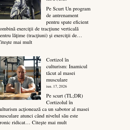
legătura
sa
Pe Scurt Un program
cu
de antrenament
masa
pentru spate eficient
musculară
ombină exerciții de tracțiune verticală
entru lățime (tracțiuni) și exerciții de…
:
itește mai mult
Exerciții
spate:
Cortizol în
Top
culturism: Inamicul
7
tăcut al masei
mișcări
musculare
pentru
iun. 17, 2026
un
spate
Pe scurt (TL;DR)
masiv
Cortizolul în
ulturism acționează ca un sabotor al masei
usculare atunci când nivelul său este
:
ronic ridicat…
Citește mai mult
Cortizol