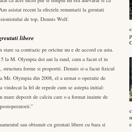
tat ca acel lucru pur si simplu nu era adevarat si ca
 Am asistat recent la efectele renuntarii la greutati
esionistului de top, Dennis Wolf.
c
p
reutati libere
C
n stare sa contrazic pe oricine nu e de accord cu asta.
i 5 la M. Olympia doi ani la rand, cum a facut el in
, structura forme si proportii. Dennis si-a facut fizicul
pa Mr. Olympia din 2008, el a urmat o operatie de
a vindecat la fel de repede cum se astepta initial:
n mare depozit de calciu care s-a format inainte de
 postoperatorii.”
c
m
c
amentul sau obisnuit cu greutati libere cu bara si