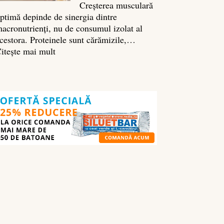
Creșterea musculară
ptimă depinde de sinergia dintre
acronutrienți, nu de consumul izolat al
cestora. Proteinele sunt cărămizile,…
:
itește mai mult
Ghidul
nutrienților
în
culturism:
ce
să
mănânci
pentru
masă
musculară