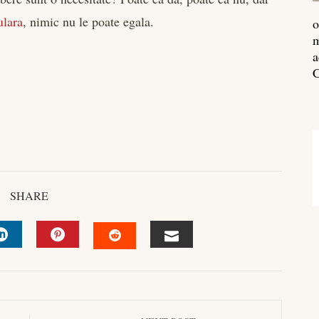
ulara
, nimic nu le poate egala.
o
m
a
C
SHARE
R
LINKEDIN
PINTEREST
EMAIL
STUMBLEUPON