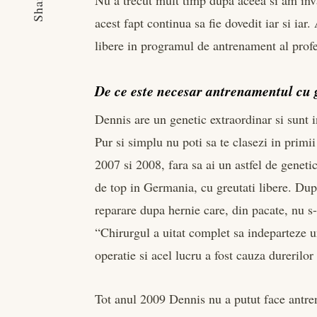
Share
Nu a trecut mult timp dupa aceea si am inva
acest fapt continua sa fie dovedit iar si iar.
libere in programul de antrenament al prof
De ce este necesar antrenamentul cu g
Dennis are un genetic extraordinar si sunt i
Pur si simplu nu poti sa te clasezi in primi
2007 si 2008, fara sa ai un astfel de genetic
de top in Germania, cu greutati libere. Du
reparare dupa hernie care, din pacate, nu s-
“Chirurgul a uitat complet sa indeparteze u
operatie si acel lucru a fost cauza durerilor
Tot anul 2009 Dennis nu a putut face antren