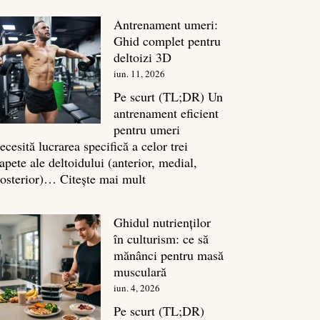
în
Antrenament umeri:
culturism:
Ghid complet pentru
Inamicul
deltoizi 3D
tăcut
iun. 11, 2026
al
masei
Pe scurt (TL;DR) Un
musculare
antrenament eficient
pentru umeri
ecesită lucrarea specifică a celor trei
apete ale deltoidului (anterior, medial,
:
osterior)…
Citește mai mult
Antrenament
umeri:
Ghidul nutrienților
Ghid
în culturism: ce să
complet
mănânci pentru masă
pentru
musculară
deltoizi
iun. 4, 2026
3D
Pe scurt (TL;DR)