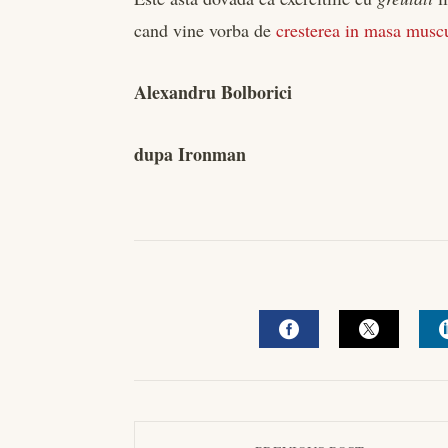
cand vine vorba de
cresterea in masa musc
Alexandru Bolborici
dupa Ironman
FACEBOOK
TWITTE