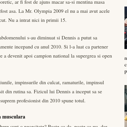
Teoretic, ar fi fost de ajuns macar sa-si mentina masa
fost asa. La Mr. Olympia 2009 el nu a mai avut acele
ut. Nu a intrat nici in primii 15.
 a abdomenului s-au diminuat si Dennis a putut sa
namente incepand cu anul 2010. Si l-a luat ca partener
 a devenit apoi campion national la supergrea si open
n
c
p
iunile, impinsurile din culcat, ramaturile, impinsul
it din rutina sa. Fizicul lui Dennis a inceput sa se
 suprem profesionist din 2010 spune totul.
sa musculara
bere sunt o necesitate? Poate ca da, poate ca nu, dar