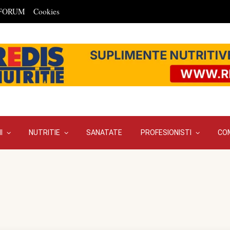
FORUM
Cookies
I
NUTRITIE
SANATATE
PROFESIONISTI
CO