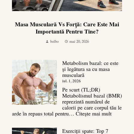
Masa Musculară Vs Forță: Care Este Mai
Importantă Pentru Tine?
bolbo
mai 20, 2026
Metabolism bazal: ce este
și legătura sa cu masa
musculară
iul. 1, 2026
Pe scurt (TL;DR)
Metabolismul bazal (BMR)
reprezintă numărul de
calorii pe care corpul tău le
:
arde în repaus total pentru…
Citește mai mult
Metaboli
bazal:
Exerciții spate: Top 7
ce