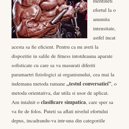
mentineti
edIn
efortul la o
anumita
rest
intensitate,
bleupon
astfel incat
acesta sa fie eficient. Pentru ca nu aveti la
l
dispozitie in salile de fitness intotdeauna aparate
sofisticate cu care sa va masurati diferiti
paramaetri fiziologici ai organismului, cea mai la
„testul conversatiei”
indemana metoda ramane
, o
metoda orientativa, dar utila si usor de aplicat.
clasificare simpatica
Am intalnit o
, care sper sa
va fie de folos. Puteti sa aflati nivelul efortului
depus, incadrandu-va intr-una din categoriile