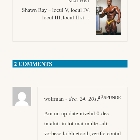
NEXT POST
Shawn Ray – locul V, locul IV,
locul III, locul II si…
2 COMMENTS
RĂSPUNDE
wolfman
-
dec. 24, 2013
Am un up-date:nivelul 0-des
intalnit in tot mai multe sali:
vorbesc la bluetooth,verific contul