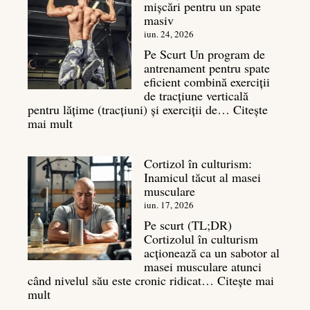
mișcări pentru un spate
este
masiv
și
legătura
iun. 24, 2026
sa
Pe Scurt Un program de
cu
antrenament pentru spate
masa
eficient combină exerciții
musculară
de tracțiune verticală
pentru lățime (tracțiuni) și exerciții de…
Citește
:
mai mult
Exerciții
spate:
Cortizol în culturism:
Top
Inamicul tăcut al masei
7
musculare
mișcări
pentru
iun. 17, 2026
un
Pe scurt (TL;DR)
spate
Cortizolul în culturism
masiv
acționează ca un sabotor al
masei musculare atunci
când nivelul său este cronic ridicat…
Citește mai
:
mult
Cortizol