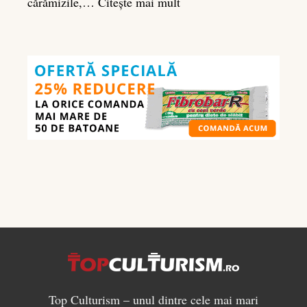
:
cărămizile,…
Citește mai mult
Ghidul
nutrienților
în
culturism:
ce
să
mănânci
pentru
masă
musculară
Top Culturism – unul dintre cele mai mari