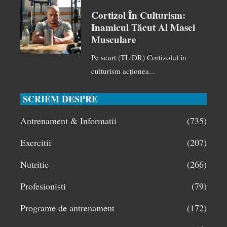
Cortizol În Culturism:
Inamicul Tăcut Al Masei
Musculare
Pe scurt (TL;DR) Cortizolul în
culturism acționea...
SCRIEM DESPRE
Antrenament & Informatii
(735)
Exercitii
(207)
Nutritie
(266)
Profesionisti
(79)
Programe de antrenament
(172)