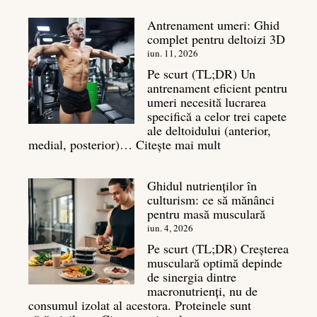
în
Antrenament umeri: Ghid
culturism:
complet pentru deltoizi 3D
Inamicul
tăcut
iun. 11, 2026
al
Pe scurt (TL;DR) Un
masei
antrenament eficient pentru
musculare
umeri necesită lucrarea
specifică a celor trei capete
ale deltoidului (anterior,
:
medial, posterior)…
Citește mai mult
Antrenament
umeri:
Ghidul nutrienților în
Ghid
culturism: ce să mănânci
complet
pentru masă musculară
pentru
deltoizi
iun. 4, 2026
3D
Pe scurt (TL;DR) Creșterea
musculară optimă depinde
de sinergia dintre
macronutrienți, nu de
consumul izolat al acestora. Proteinele sunt