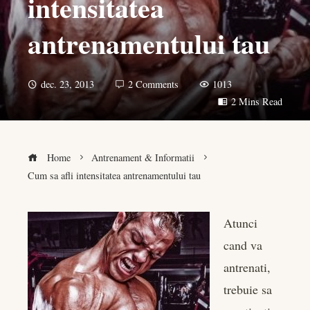
intensitatea
antrenamentului tau
dec. 23, 2013
2 Comments
1013
2 Mins Read
Home
Antrenament & Informatii
Cum sa afli intensitatea antrenamentului tau
Atunci
cand va
book
antrenati,
er
trebuie sa