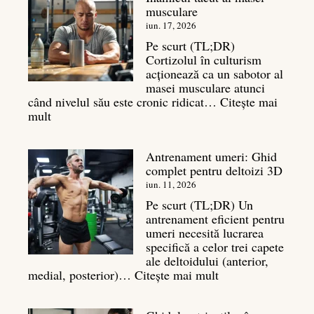
musculare
mișcări
pentru
iun. 17, 2026
un
Pe scurt (TL;DR)
spate
Cortizolul în culturism
masiv
acționează ca un sabotor al
masei musculare atunci
când nivelul său este cronic ridicat…
Citește mai
:
mult
Cortizol
în
Antrenament umeri: Ghid
culturism:
complet pentru deltoizi 3D
Inamicul
tăcut
iun. 11, 2026
al
Pe scurt (TL;DR) Un
masei
antrenament eficient pentru
musculare
umeri necesită lucrarea
specifică a celor trei capete
ale deltoidului (anterior,
:
medial, posterior)…
Citește mai mult
Antrenament
umeri: