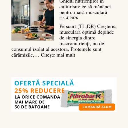
Ghidul nutrienților în
Ghid
culturism: ce să mănânci
complet
pentru masă musculară
pentru
deltoizi
iun. 4, 2026
3D
Pe scurt (TL;DR) Creșterea
musculară optimă depinde
de sinergia dintre
macronutrienți, nu de
consumul izolat al acestora. Proteinele sunt
:
cărămizile,…
Citește mai mult
Ghidul
nutrienților
în
culturism:
ce
să
mănânci
pentru
masă
musculară