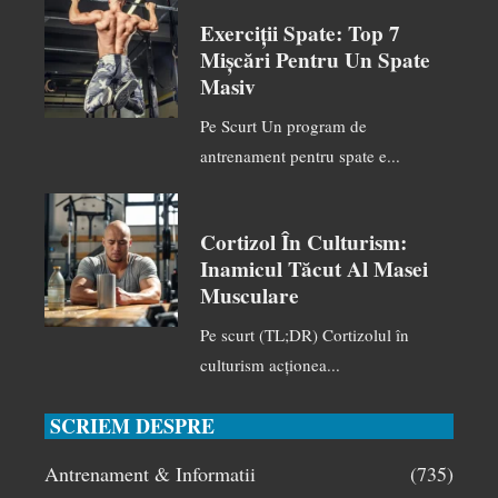
Exerciții Spate: Top 7
Mișcări Pentru Un Spate
Masiv
Pe Scurt Un program de
antrenament pentru spate e...
Cortizol În Culturism:
Inamicul Tăcut Al Masei
Musculare
Pe scurt (TL;DR) Cortizolul în
culturism acționea...
SCRIEM DESPRE
Antrenament & Informatii
(735)