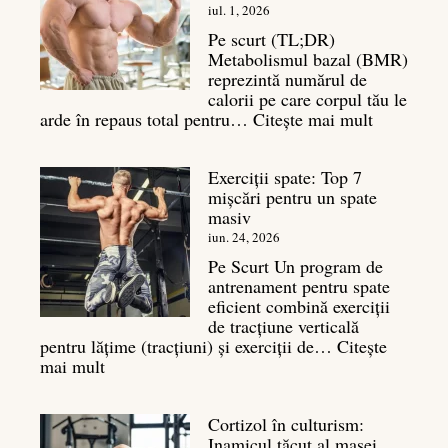
iul. 1, 2026
Pe scurt (TL;DR)
Metabolismul bazal (BMR)
reprezintă numărul de
calorii pe care corpul tău le
:
arde în repaus total pentru…
Citește mai mult
Metaboli
bazal:
Exerciții spate: Top 7
ce
mișcări pentru un spate
este
masiv
și
legătura
iun. 24, 2026
sa
Pe Scurt Un program de
cu
antrenament pentru spate
masa
eficient combină exerciții
musculară
de tracțiune verticală
pentru lățime (tracțiuni) și exerciții de…
Citește
:
mai mult
Exerciții
spate:
Cortizol în culturism:
Top
Inamicul tăcut al masei
7