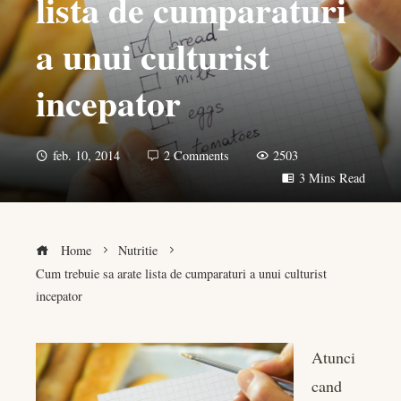
lista de cumparaturi
a unui culturist
incepator
feb. 10, 2014
2 Comments
2503
3 Mins Read
Home
Nutritie
Cum trebuie sa arate lista de cumparaturi a unui culturist
incepator
Atunci
cand
book