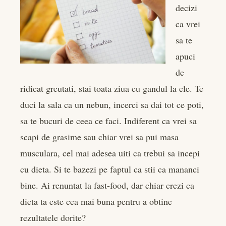
decizi
er
ca vrei
sa te
edIn
apuci
de
rest
ridicat greutati, stai toata ziua cu gandul la ele. Te
bleupon
duci la sala ca un nebun, incerci sa dai tot ce poti,
sa te bucuri de ceea ce faci. Indiferent ca vrei sa
l
scapi de grasime sau chiar vrei sa pui masa
musculara, cel mai adesea uiti ca trebui sa incepi
cu dieta. Si te bazezi pe faptul ca stii ca mananci
bine. Ai renuntat la fast-food, dar chiar crezi ca
dieta ta este cea mai buna pentru a obtine
rezultatele dorite?