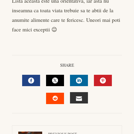
Lista aceasta este una orientativa, iar asta nu
inseamna ca toata viata trebuie sa te abtii de la
anumite alimente care te fericesc. Uneori mai poti
face mici exceptii 😉
SHARE
FACEBOOK
TWITTER
LINKEDIN
PINTEREST
EMAIL
STUMBLEUPON