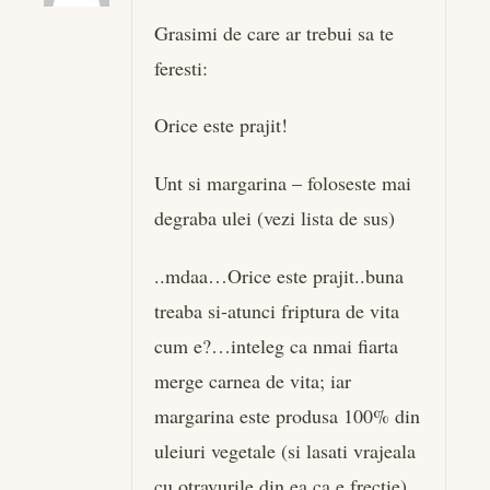
Grasimi de care ar trebui sa te
feresti:
Orice este prajit!
Unt si margarina – foloseste mai
degraba ulei (vezi lista de sus)
..mdaa…Orice este prajit..buna
treaba si-atunci friptura de vita
cum e?…inteleg ca nmai fiarta
merge carnea de vita; iar
margarina este produsa 100% din
uleiuri vegetale (si lasati vrajeala
cu otravurile din ea ca e frectie)