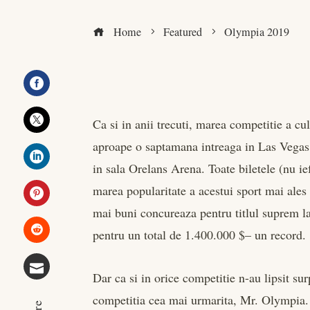
Home
Featured
Olympia 2019
Facebook
Ca si in anii trecuti, marea competitie a cu
Twitter
aproape o saptamana intreaga in Las Vegas. A
in sala Orelans Arena. Toate biletele (nu ie
LinkedIn
marea popularitate a acestui sport mai ale
mai buni concureaza pentru titlul suprem la 
Pinterest
pentru un total de 1.400.000 $– un record.
Stumbleupon
Dar ca si in orice competitie n-au lipsit sur
Email
competitia cea mai urmarita, Mr. Olympia. C