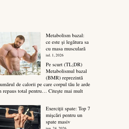
Metabolism bazal:
ce este și legătura sa
cu masa musculară
iul. 1, 2026
Pe scurt (TL;DR)
Metabolismul bazal
(BMR) reprezintă
umărul de calorii pe care corpul tău le arde
:
n repaus total pentru…
Citește mai mult
Metabolism
bazal:
Exerciții spate: Top 7
ce
mișcări pentru un
este
spate masiv
și
iun. 24, 2026