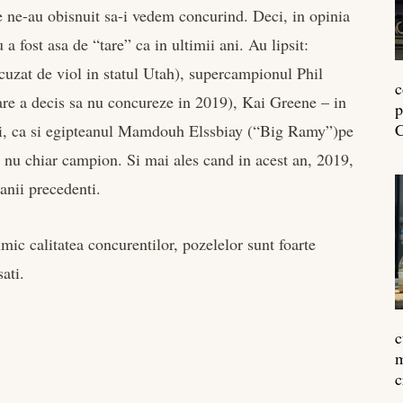
e ne-au obisnuit sa-i vedem concurind. Deci, in opinia
 fost asa de “tare” ca in ultimii ani. Au lipsit:
uzat de viol in statul Utah), supercampionul Phil
c
re a decis sa nu concureze in 2019), Kai Greene – in
p
C
ii, ca si egipteanul Mamdouh Elssbiay (“Big Ramy”)pe
ca nu chiar campion. Si mai ales cand in acest an, 2019,
 anii precedenti.
mic calitatea concurentilor, pozelelor sunt foarte
ati.
c
m
c