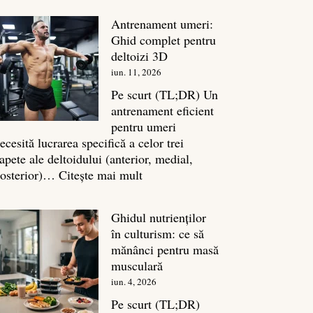
în
Antrenament umeri:
culturism:
Ghid complet pentru
Inamicul
deltoizi 3D
tăcut
iun. 11, 2026
al
masei
Pe scurt (TL;DR) Un
musculare
antrenament eficient
pentru umeri
ecesită lucrarea specifică a celor trei
apete ale deltoidului (anterior, medial,
:
osterior)…
Citește mai mult
Antrenament
umeri:
Ghidul nutrienților
Ghid
în culturism: ce să
complet
mănânci pentru masă
pentru
musculară
deltoizi
iun. 4, 2026
3D
Pe scurt (TL;DR)