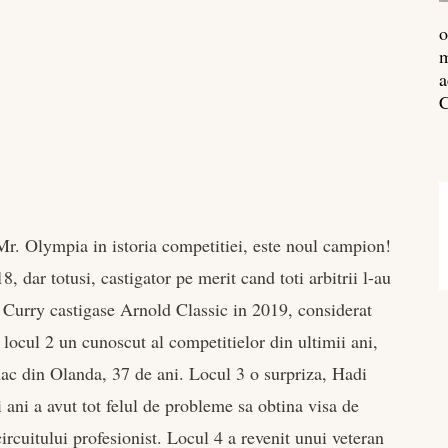
o
m
a
C
r. Olympia in istoria competitiei, este noul campion!
 dar totusi, castigator pe merit cand toti arbitrii l-au
Curry castigase Arnold Classic in 2019, considerat
ocul 2 un cunoscut al competitielor din ultimii ani,
ac din Olanda, 37 de ani. Locul 3 o surpriza, Hadi
 ani a avut tot felul de probleme sa obtina visa de
ircuitului profesionist. Locul 4 a revenit unui veteran