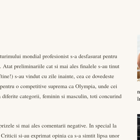
lturimului mondial profesionist s-a desfasurat pentru
tat preliminariile cat si mai ales finalele s-au tinut
ftine!) s-au vindut cu zile inainte, cea ce dovedeste
s pentru o competitive suprema ca Olympia, unde cei
n
diferite categorii, feminin si masculin, toti concurind
î
prizele si mai ales comentarii negative. In special la
riticii si-au exprimat opinia ca s-a simtit lipsa unor