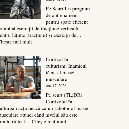
legătura
sa
Pe Scurt Un program
cu
de antrenament
masa
pentru spate eficient
musculară
ombină exerciții de tracțiune verticală
entru lățime (tracțiuni) și exerciții de…
:
itește mai mult
Exerciții
spate:
Cortizol în
Top
culturism: Inamicul
7
tăcut al masei
mișcări
musculare
pentru
iun. 17, 2026
un
spate
Pe scurt (TL;DR)
masiv
Cortizolul în
ulturism acționează ca un sabotor al masei
usculare atunci când nivelul său este
:
ronic ridicat…
Citește mai mult
Cortizol