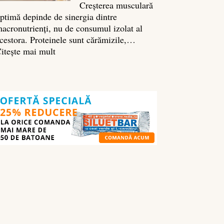
Creșterea musculară
ptimă depinde de sinergia dintre
acronutrienți, nu de consumul izolat al
cestora. Proteinele sunt cărămizile,…
:
itește mai mult
Ghidul
nutrienților
în
culturism:
ce
să
mănânci
pentru
masă
musculară