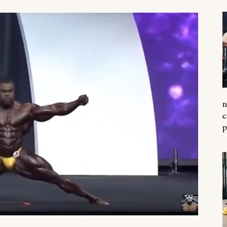
n
c
p